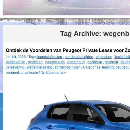
Tag Archive:
wegenbe
Ontdek de Voordelen van Peugeot Private Lease voor Zor
juli 1st, 2026 / Tags:
brandstofkosten
,
comfortabel rijden
,
eigendom
,
flexibiliteit
modelkeuze
,
modellen
,
nieuwe auto
,
onderhoud
,
pechhulp
,
peugeot
,
peuge
verzekering
,
wegenbelasting
,
zorgeloos rijden
/ Categories:
leasing
,
peugeot
peugeot
,
prive lease
/
No Comments »