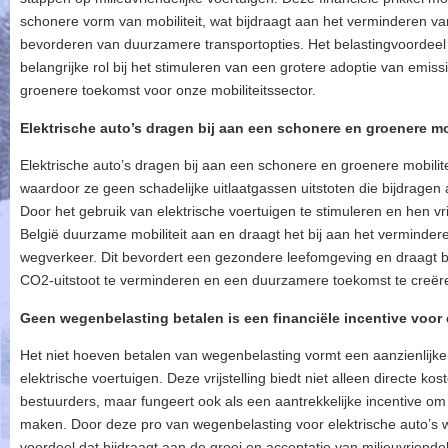
schonere vorm van mobiliteit, wat bijdraagt aan het verminderen van
bevorderen van duurzamere transportopties. Het belastingvoordeel 
belangrijke rol bij het stimuleren van een grotere adoptie van emiss
groenere toekomst voor onze mobiliteitssector.
Elektrische auto’s dragen bij aan een schonere en groenere mob
Elektrische auto’s dragen bij aan een schonere en groenere mobilite
waardoor ze geen schadelijke uitlaatgassen uitstoten die bijdragen 
Door het gebruik van elektrische voertuigen te stimuleren en hen vr
België duurzame mobiliteit aan en draagt het bij aan het verminder
wegverkeer. Dit bevordert een gezondere leefomgeving en draagt b
CO2-uitstoot te verminderen en een duurzamere toekomst te creër
Geen wegenbelasting betalen is een financiële incentive voor 
Het niet hoeven betalen van wegenbelasting vormt een aanzienlijke
elektrische voertuigen. Deze vrijstelling biedt niet alleen directe k
bestuurders, maar fungeert ook als een aantrekkelijke incentive om d
maken. Door deze pro van wegenbelasting voor elektrische auto’s
voordeel dat bijdraagt aan de groei en acceptatie van milieuvriendeli