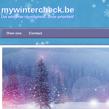
mywintercheck.be
Uw winterse rijveiligheid, onze prioriteit!
Over ons
Contact