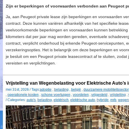
Zijn er beperkingen of voorwaarden verbonden aan Peugeot pr
Ja, aan Peugeot private lease zijn beperkingen en voorwaarden ver
contract. Deze kunnen variëren afhankelijk van het specifieke lea
veelvoorkomende beperkingen en voorwaarden kunnen betrekking h
kilometers dat per jaar mag worden gereden, eventuele schadevergo
contract, verplicht onderhoud bij erkende Peugeot-servicepunten, 
verzekeringsopties. Het is belangrijk om deze beperkingen en voo
je besluit om een Peugeot private leasecontract af te sluiten, zodat 
vereisten en verplichtingen.
Vrijstelling van Wegenbelasting voor Elektrische Auto’s i
mei 31st, 2026 / Tags:
adoptie
,
belasting
,
belgië
,
duurzamere mobiliteitssector
,
operationele kosten
,
schone voertuigen
,
voordelen
,
vrijgesteld
,
vrijstelling
,
/ Categories:
auto's
,
belasting
,
elektrisch
,
elektrische auto
,
hybride
,
mrb
,
wegenb