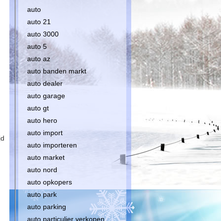
auto
auto 21
auto 3000
auto 5
auto az
auto banden markt
auto dealer
auto garage
auto gt
auto hero
auto import
jd
auto importeren
auto market
auto nord
auto opkopers
auto park
auto parking
auto particulier verkopen