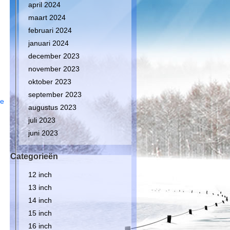
april 2024
maart 2024
februari 2024
januari 2024
december 2023
november 2023
oktober 2023
september 2023
de
augustus 2023
juli 2023
juni 2023
Categorieën
12 inch
13 inch
14 inch
15 inch
16 inch