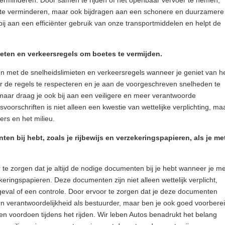
verminderen. Door samen te rijden of het openbaar vervoer te nemen,
kte verminderen, maar ook bijdragen aan een schonere en duurzamere
​bij aan een efficiënter gebruik van onze transportmiddelen en helpt de
eten en verkeersregels om boetes te vermijden.
en met de snelheidslimieten en verkeersregels wanneer je geniet van h
Door de regels te respecteren en je aan de voorgeschreven snelheden te
 maar draag je ook bij aan een veiligere en meer verantwoorde
svoorschriften is niet alleen een kwestie van wettelijke verplichting, ma
rs en het milieu.
ten bij hebt, zoals je rijbewijs en verzekeringspapieren, als je me
 te zorgen dat je altijd de nodige documenten bij je hebt wanneer je me
zekeringspapieren. Deze documenten zijn niet alleen wettelijk verplicht,
geval of een controle. Door ervoor te zorgen dat je deze documenten
lleen verantwoordelijkheid als bestuurder, maar ben je ook goed voorbere
en voordoen tijdens het rijden. Wir leben Autos benadrukt het belang