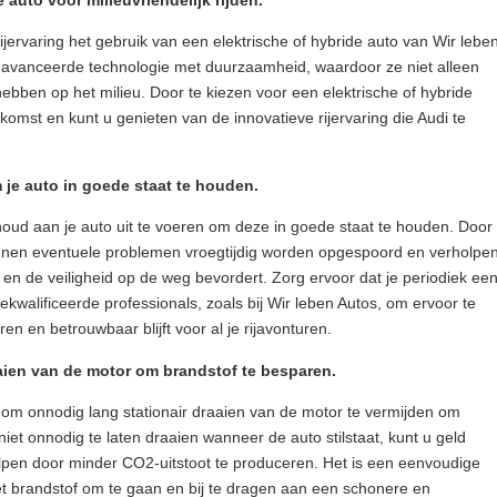
auto voor milieuvriendelijk rijden.
ijervaring het gebruik van een elektrische of hybride auto van Wir lebe
avanceerde technologie met duurzaamheid, waardoor ze niet alleen
hebben op het milieu. Door te kiezen voor een elektrische of hybride
komst en kunt u genieten van de innovatieve rijervaring die Audi te
je auto in goede staat te houden.
houd aan je auto uit te voeren om deze in goede staat te houden. Door
kunnen eventuele problemen vroegtijdig worden opgespoord en verholpen
 en de veiligheid op de weg bevordert. Zorg ervoor dat je periodiek ee
ekwalificeerde professionals, zoals bij Wir leben Autos, om ervoor te
ren en betrouwbaar blijft voor al je rijavonturen.
aaien van de motor om brandstof te besparen.
s om onnodig lang stationair draaien van de motor te vermijden om
iet onnodig te laten draaien wanneer de auto stilstaat, kunt u geld
helpen door minder CO2-uitstoot te produceren. Het is een eenvoudige
t brandstof om te gaan en bij te dragen aan een schonere en