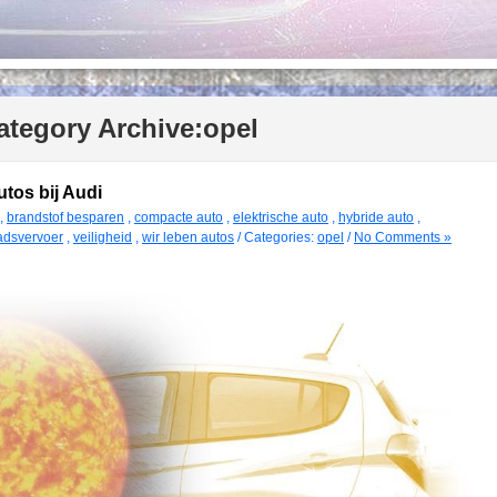
ategory Archive:
opel
utos bij Audi
,
brandstof besparen
,
compacte auto
,
elektrische auto
,
hybride auto
,
adsvervoer
,
veiligheid
,
wir leben autos
/ Categories:
opel
/
No Comments »