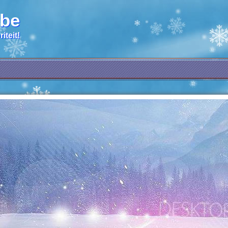
.be
iteit!