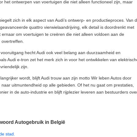
r het ontwerpen van voertuigen die niet alleen functioneel zijn, maar
piegelt zich in elk aspect van Audi’s ontwerp- en productieproces. Van 
geavanceerde quattro vierwielaandrijving, elk detail is doordrenkt met
 ernaar om voertuigen te creëren die niet alleen voldoen aan de
overtreffen.
e vooruitgang hecht Audi ook veel belang aan duurzaamheid en
zoals Audi e-tron zet het merk zich in voor het ontwikkelen van elektrisch
riendelijk zijn.
angrijker wordt, blijft Audi trouw aan zijn motto Wir leben Autos door
 naar uitmuntendheid op alle gebieden. Of het nu gaat om prestaties,
onier in de auto-industrie en blijft rijplezier leveren aan bestuurders ove
woord Autogebruik in België
de stad.