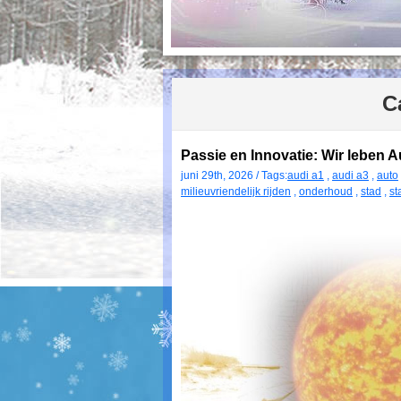
C
Passie en Innovatie: Wir leben A
juni 29th, 2026 / Tags:
audi a1
,
audi a3
,
auto
milieuvriendelijk rijden
,
onderhoud
,
stad
,
st