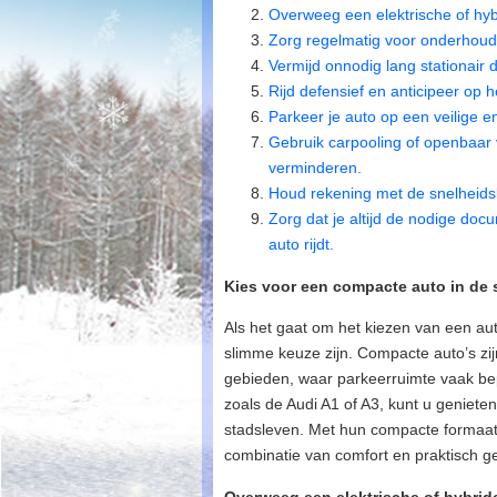
Overweeg een elektrische of hybri
Zorg regelmatig voor onderhoud 
Vermijd onnodig lang stationair
Rijd defensief en anticipeer op he
Parkeer je auto op een veilige 
Gebruik carpooling of openbaar 
verminderen.
Houd rekening met de snelheidsl
Zorg dat je altijd de nodige docu
auto rijdt.
Kies voor een compacte auto in de 
Als het gaat om het kiezen van een au
slimme keuze zijn. Compacte auto’s zi
gebieden, waar parkeerruimte vaak bep
zoals de Audi A1 of A3, kunt u genieten 
stadsleven. Met hun compacte formaat 
combinatie van comfort en praktisch g