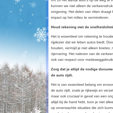
om zo het aantal auto’s op de weg te 
kunnen we niet alleen de verkeersdru
omgeving. Het delen van ritten draagt ​
impact op het milieu te verminderen.
Houd rekening met de snelheidslimi
Het is essentieel om rekening te houd
rijplezier dat wir leben autos biedt. 
houden, vermijd je niet alleen boetes,
rijervaring. Het naleven van de verkeer
ook van respect voor medeweggebruike
Zorg dat je altijd de nodige documen
de auto rijdt.
Het is van essentieel belang om ervoor
de auto rijdt, zoals je rijbewijs en ver
maar ook cruciaal in geval van een on
altijd bij de hand hebt, toon je niet a
op onverwachte situaties die zich kunn