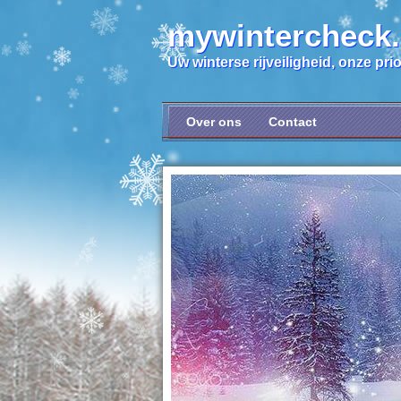
mywintercheck
Uw winterse rijveiligheid, onze prior
Over ons
Contact