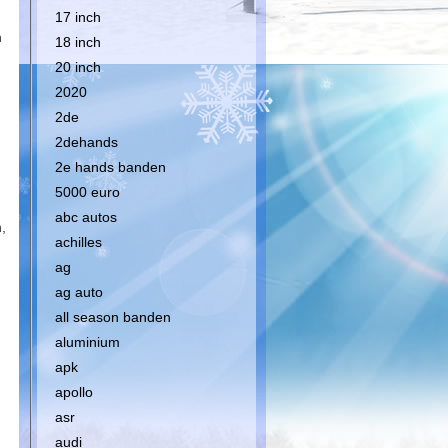
17 inch
n
18 inch
20 inch
2020
2de
2dehands
2e hands banden
5000 euro
abc autos
,
achilles
n
ag
ag auto
all season banden
aluminium
apk
apollo
asr
audi