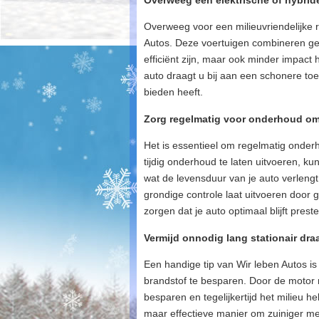
Overweeg een elektrische of hybride 
Overweeg voor een milieuvriendelijke r
Autos. Deze voertuigen combineren ge
efficiënt zijn, maar ook minder impact 
auto draagt u bij aan een schonere toe
bieden heeft.
Zorg regelmatig voor onderhoud om 
Het is essentieel om regelmatig onder
tijdig onderhoud te laten uitvoeren, 
wat de levensduur van je auto verlengt
grondige controle laat uitvoeren door g
zorgen dat je auto optimaal blijft preste
Vermijd onnodig lang stationair dr
Een handige tip van Wir leben Autos i
brandstof te besparen. Door de motor n
besparen en tegelijkertijd het milieu 
maar effectieve manier om zuiniger me