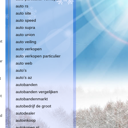
auto rs
auto site
auto speed
auto supra
auto union
et
auto veiling
auto verkopen
auto verkopen particulier
ar
auto web
auto's
auto's az
t
autobanden
autobanden vergelijken
t
autobandenmarkt
autobedrijf de groot
autodealer
id
autoinkoop
autokopen nl