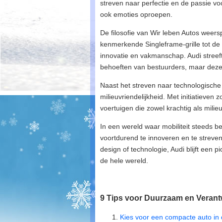
streven naar perfectie en de passie voo
ook emoties oproepen.
De filosofie van Wir leben Autos weers
kenmerkende Singleframe-grille tot de 
innovatie en vakmanschap. Audi streeft
behoeften van bestuurders, maar deze 
Naast het streven naar technologisch
milieuvriendelijkheid. Met initiatieven 
voertuigen die zowel krachtig als milieuv
In een wereld waar mobiliteit steeds bel
voortdurend te innoveren en te streven
design of technologie, Audi blijft een pi
de hele wereld.
9 Tips voor Duurzaam en Verant
Kies voor een compacte auto in 