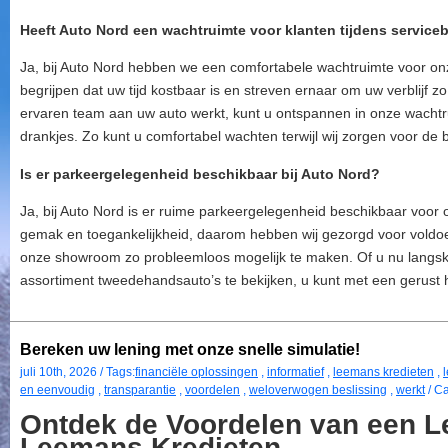
Heeft Auto Nord een wachtruimte voor klanten tijdens service
Ja, bij Auto Nord hebben we een comfortabele wachtruimte voor onz
begrijpen dat uw tijd kostbaar is en streven ernaar om uw verblijf 
ervaren team aan uw auto werkt, kunt u ontspannen in onze wachtrui
drankjes. Zo kunt u comfortabel wachten terwijl wij zorgen voor de 
Is er parkeergelegenheid beschikbaar bij Auto Nord?
Ja, bij Auto Nord is er ruime parkeergelegenheid beschikbaar voor 
gemak en toegankelijkheid, daarom hebben wij gezorgd voor vold
onze showroom zo probleemloos mogelijk te maken. Of u nu langsk
assortiment tweedehandsauto’s te bekijken, u kunt met een gerust h
Bereken uw lening met onze snelle simulatie!
juli 10th, 2026 / Tags:
financiële oplossingen
,
informatief
,
leemans kredieten
,
en eenvoudig
,
transparantie
,
voordelen
,
weloverwogen beslissing
,
werkt
/ C
Ontdek de Voordelen van een Le
Leemans Kredieten