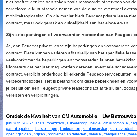
niet hoeft te denken aan zaken zoals restwaarde of verkoop van de
zorgeloos: je kunt afscheid nemen van de auto en eventueel over
mobiliteitsoplossing. Op die manier biedt Peugeot private lease niet 
contract, maar ook gemak en duidelijkheid aan het einde ervan.
Zijn er beperkingen of voorwaarden verbonden aan Peugeot pr
Ja, aan Peugeot private lease zijn beperkingen en voorwaarden ver
contract. Deze kunnen variëren afhankelijk van het specifieke lea
veelvoorkomende beperkingen en voorwaarden kunnen betrekking h
kilometers dat per jaar mag worden gereden, eventuele schadevergo
contract, verplicht onderhoud bij erkende Peugeot-servicepunten, 
verzekeringsopties. Het is belangrijk om deze beperkingen en voo
je besluit om een Peugeot private leasecontract af te sluiten, zodat 
vereisten en verplichtingen.
Ontdek de Kwaliteit van CM Automobile – Uw Betrouwbare
juni 30th, 2026 / Tags:
autobezitters
,
autoverkoop
,
belgië
,
cm automobile
,
dag
garantieperiode
,
herstellingen
,
kantooruren
,
klantenservice
,
klanttevredenhe
openingstijden
,
prijzen
,
problemen en defecten
,
service
,
transparantie
,
twee