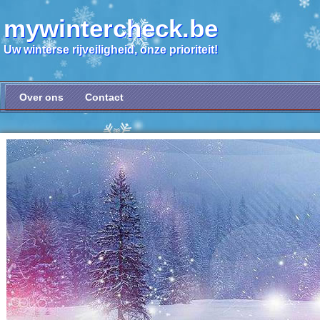
mywintercheck.be
Uw winterse rijveiligheid, onze prioriteit!
Over ons
Contact