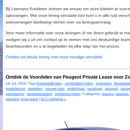
Bij Leemans Kredieten streven we ernaar om onze klanten te voorzie
oplossingen. Met onze lening simulatie tool kunt u in alle rust vers
weloverwogen beslissing nemen over uw leningaanvraag.
Voor meer informatie over onze leningen of om direct gebruik te ma
nodigen wij u uit om contact op te nemen met ons deskundige team.
beantwoorden en u te begeleiden bij elke stap van het proces.
Ontdek uw ideale lening met onze handige simulatie!
Ontdek de Voordelen van Peugeot Private Lease voor Zor
juli 1st, 2026 / Tags:
brandstofkosten
,
comfortabel rijden
,
eigendom
,
flexibiliteit
modelkeuze
,
modellen
,
nieuwe auto
,
onderhoud
,
pechhulp
,
peugeot
,
peuge
verzekering
,
wegenbelasting
,
zorgeloos rijden
/ Categories:
leasing
,
peugeot
peugeot
,
prive lease
/
No Comments »