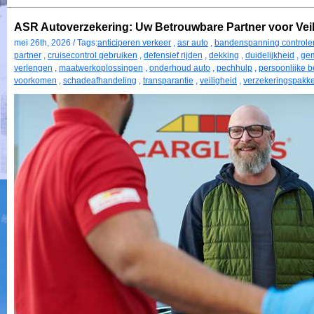
ASR Autoverzekering: Uw Betrouwbare Partner voor Veil
mei 26th, 2026 / Tags:
anticiperen verkeer
,
asr auto
,
bandenspanning controle
partner
,
cruisecontrol gebruiken
,
defensief rijden
,
dekking
,
duidelijkheid
,
ge
verlengen
,
maatwerkoplossingen
,
onderhoud auto
,
pechhulp
,
persoonlijke 
voorkomen
,
schadeafhandeling
,
transparantie
,
veiligheid
,
verzekeringspakke