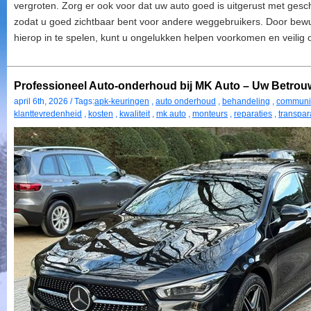
vergroten. Zorg er ook voor dat uw auto goed is uitgerust met gesc
zodat u goed zichtbaar bent voor andere weggebruikers. Door bew
hierop in te spelen, kunt u ongelukken helpen voorkomen en veil
Professioneel Auto-onderhoud bij MK Auto – Uw Betrou
april 6th, 2026 / Tags:
apk-keuringen
,
auto onderhoud
,
behandeling
,
communi
klanttevredenheid
,
kosten
,
kwaliteit
,
mk auto
,
monteurs
,
reparaties
,
transpar