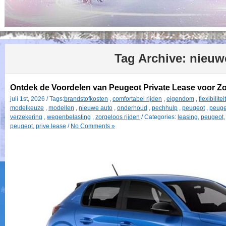
Tag Archive:
nieuw
Ontdek de Voordelen van Peugeot Private Lease voor Zor
juli 1st, 2026 / Tags:
brandstofkosten
,
comfortabel rijden
,
eigendom
,
flexibiliteit
modelkeuze
,
modellen
,
nieuwe auto
,
onderhoud
,
pechhulp
,
peugeot
,
peuge
verzekering
,
wegenbelasting
,
zorgeloos rijden
/ Categories:
leasing
,
peugeot
peugeot
,
prive lease
/
No Comments »