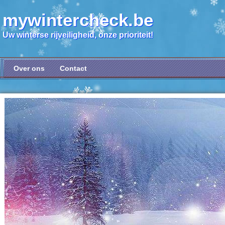
mywintercheck.be
Uw winterse rijveiligheid, onze prioriteit!
Over ons
Contact