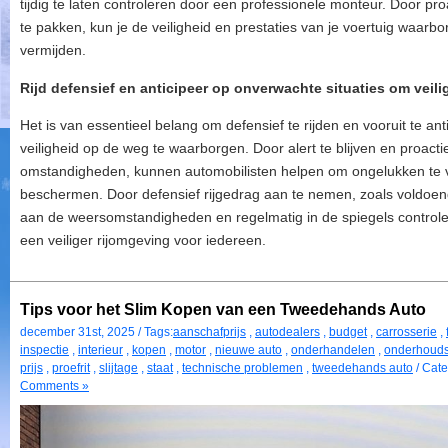
tijdig te laten controleren door een professionele monteur. Door pro
te pakken, kun je de veiligheid en prestaties van je voertuig waar
vermijden.
Rijd defensief en anticipeer op onverwachte situaties om veil
Het is van essentieel belang om defensief te rijden en vooruit te a
veiligheid op de weg te waarborgen. Door alert te blijven en proacti
omstandigheden, kunnen automobilisten helpen om ongelukken te 
beschermen. Door defensief rijgedrag aan te nemen, zoals voldoe
aan de weersomstandigheden en regelmatig in de spiegels control
een veiliger rijomgeving voor iedereen.
Tips voor het Slim Kopen van een Tweedehands Auto
december 31st, 2025 / Tags:
aanschafprijs
,
autodealers
,
budget
,
carrosserie
,
inspectie
,
interieur
,
kopen
,
motor
,
nieuwe auto
,
onderhandelen
,
onderhouds
prijs
,
proefrit
,
slijtage
,
staat
,
technische problemen
,
tweedehands auto
/ Cate
Comments »