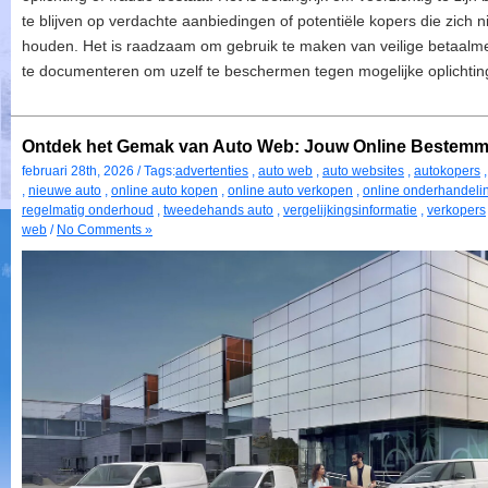
te blijven op verdachte aanbiedingen of potentiële kopers die zich
houden. Het is raadzaam om gebruik te maken van veilige betaalme
te documenteren om uzelf te beschermen tegen mogelijke oplichting
Ontdek het Gemak van Auto Web: Jouw Online Bestemmi
februari 28th, 2026 / Tags:
advertenties
,
auto web
,
auto websites
,
autokopers
,
nieuwe auto
,
online auto kopen
,
online auto verkopen
,
online onderhandeli
regelmatig onderhoud
,
tweedehands auto
,
vergelijkingsinformatie
,
verkopers
web
/
No Comments »