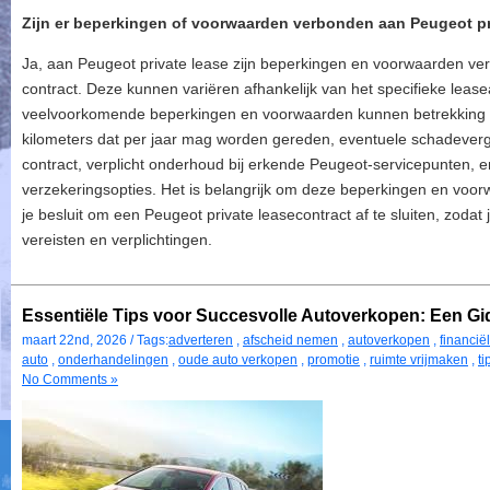
Zijn er beperkingen of voorwaarden verbonden aan Peugeot pr
Ja, aan Peugeot private lease zijn beperkingen en voorwaarden ver
contract. Deze kunnen variëren afhankelijk van het specifieke lea
veelvoorkomende beperkingen en voorwaarden kunnen betrekking h
kilometers dat per jaar mag worden gereden, eventuele schadevergo
contract, verplicht onderhoud bij erkende Peugeot-servicepunten, 
verzekeringsopties. Het is belangrijk om deze beperkingen en voo
je besluit om een Peugeot private leasecontract af te sluiten, zodat 
vereisten en verplichtingen.
Essentiële Tips voor Succesvolle Autoverkopen: Een Gi
maart 22nd, 2026 / Tags:
adverteren
,
afscheid nemen
,
autoverkopen
,
financië
auto
,
onderhandelingen
,
oude auto verkopen
,
promotie
,
ruimte vrijmaken
,
ti
No Comments »