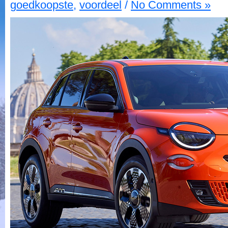
goedkoopste
,
voordeel
/
No Comments »