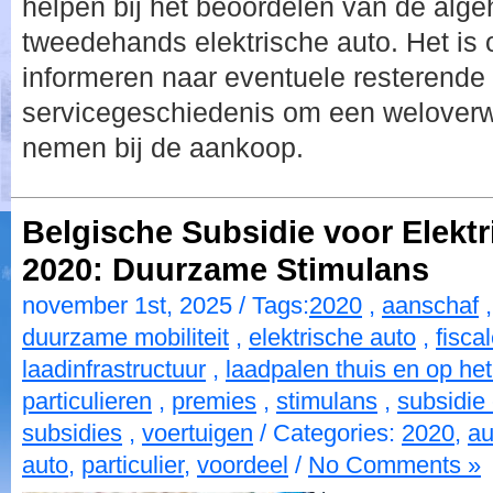
helpen bij het beoordelen van de alge
tweedehands elektrische auto. Het is 
informeren naar eventuele resterende 
servicegeschiedenis om een weloverw
nemen bij de aankoop.
Belgische Subsidie voor Elektr
2020: Duurzame Stimulans
november 1st, 2025 / Tags:
2020
,
aanschaf
duurzame mobiliteit
,
elektrische auto
,
fisca
laadinfrastructuur
,
laadpalen thuis en op he
particulieren
,
premies
,
stimulans
,
subsidie
subsidies
,
voertuigen
/ Categories:
2020
,
au
auto
,
particulier
,
voordeel
/
No Comments »