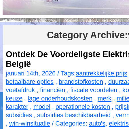
Category Archive:
Ontdek De Voordeligste Elektri
België
januari 14th, 2026 / Tags:
aantrekkelijke prijs
betaalbare opties
,
brandstofkosten
,
duurza
voetafdruk
,
financiën
,
fiscale voordelen
,
ko
keuze
,
lage onderhoudskosten
,
merk
,
mili
karakter
,
model
,
operationele kosten
,
prijs
subsidies
,
subsidies beschikbaarheid
,
verm
,
win-winsituatie
/ Categories:
auto's
,
elektri