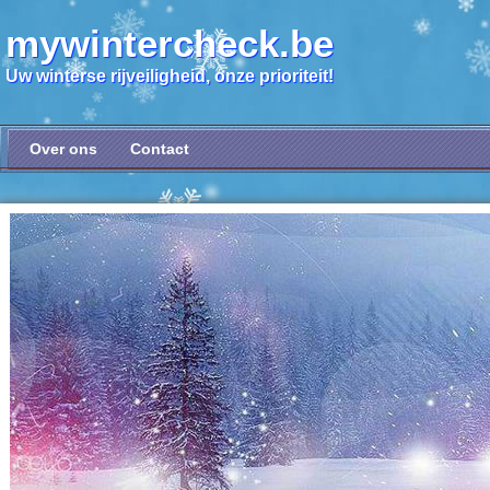
mywintercheck.be
Uw winterse rijveiligheid, onze prioriteit!
Over ons
Contact