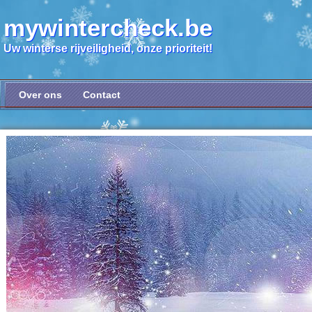
mywintercheck.be
Uw winterse rijveiligheid, onze prioriteit!
Over ons
Contact