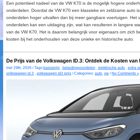
Een potentieel nadeel van de VW K70 is de mogelijk hogere onder
onderdelen. Doordat de VW K70 een klassieke en zeldzame auto is
onderdelen hoger uitvallen dan bij meer gangbare voertuigen. Het 
onderdelen kan een uitdaging zijn, wat kan resulteren in langere w
van de VW K70. Het is daarom belangrijk voor eigenaars om zich be
kosten bij het onderhouden van deze unieke en historische auto.
De Prijs van de Volkswagen ID.3: Ontdek de Kosten van El
mei 29th, 2026 / Tags:
basisprijs
,
belastingvoordelen
,
elektrische auto
,
extra o
volkswagen id.3
,
volkswagen id3 prijs
/ Categories:
auto
,
vw
/
No Comments »