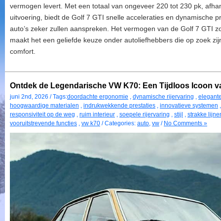
vermogen levert. Met een totaal van ongeveer 220 tot 230 pk, afhan
uitvoering, biedt de Golf 7 GTI snelle acceleraties en dynamische pr
auto’s zeker zullen aanspreken. Het vermogen van de Golf 7 GTI zo
maakt het een geliefde keuze onder autoliefhebbers die op zoek zij
comfort.
Ontdek de Legendarische VW K70: Een Tijdloos Icoon 
juni 2nd, 2026 / Tags:
doordachte ergonomie
,
dynamische rijervaring
,
elegante
hoogwaardige materialen
,
indrukwekkende prestaties
,
innovatieve systemen
responsiviteit op de weg
,
ruim interieur
,
soepele rijervaring
,
stijl
,
strakke lijne
vooruitstrevende functies
,
vw k70
/ Categories:
auto
,
vw
/
No Comments »