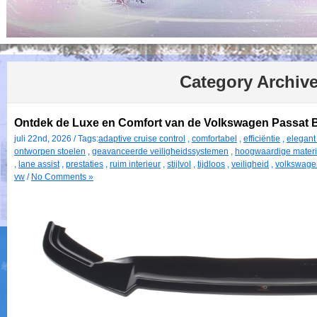
Category Archive
Ontdek de Luxe en Comfort van de Volkswagen Passat 
juli 22nd, 2026 / Tags:
adaptive cruise control
,
comfortabel
,
efficiëntie
,
elegant
ontworpen stoelen
,
geavanceerde veiligheidssystemen
,
hoogwaardige materi
,
lane assist
,
prestaties
,
ruim interieur
,
stijlvol
,
tijdloos
,
veiligheid
,
volkswage
vw
/
No Comments »