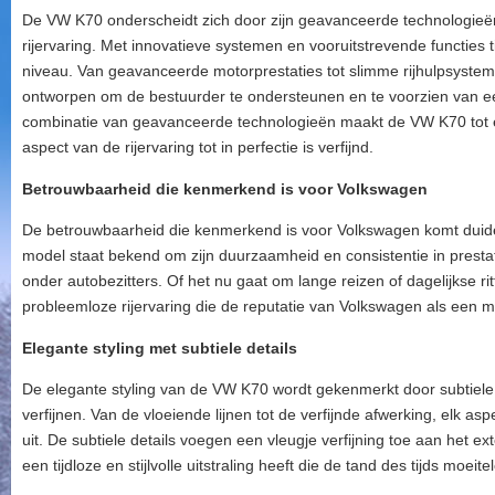
De VW K70 onderscheidt zich door zijn geavanceerde technologieë
rijervaring. Met innovatieve systemen en vooruitstrevende functies 
niveau. Van geavanceerde motorprestaties tot slimme rijhulpsysteme
ontworpen om de bestuurder te ondersteunen en te voorzien van een
combinatie van geavanceerde technologieën maakt de VW K70 tot e
aspect van de rijervaring tot in perfectie is verfijnd.
Betrouwbaarheid die kenmerkend is voor Volkswagen
De betrouwbaarheid die kenmerkend is voor Volkswagen komt duidelij
model staat bekend om zijn duurzaamheid en consistentie in prestat
onder autobezitters. Of het nu gaat om lange reizen of dagelijkse 
probleemloze rijervaring die de reputatie van Volkswagen als een mer
Elegante styling met subtiele details
De elegante styling van de VW K70 wordt gekenmerkt door subtiele de
verfijnen. Van de vloeiende lijnen tot de verfijnde afwerking, elk as
uit. De subtiele details voegen een vleugje verfijning toe aan het e
een tijdloze en stijlvolle uitstraling heeft die de tand des tijds moeit