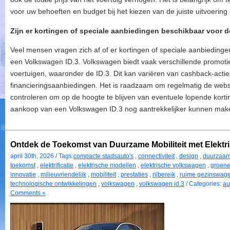
voor uw behoeften en budget bij het kiezen van de juiste uitvoerin
Zijn er kortingen of speciale aanbiedingen beschikbaar voor 
Veel mensen vragen zich af of er kortingen of speciale aanbiedinge
een Volkswagen ID.3. Volkswagen biedt vaak verschillende promotie
voertuigen, waaronder de ID.3. Dit kan variëren van cashback-acties
financieringsaanbiedingen. Het is raadzaam om regelmatig de webs
controleren om op de hoogte te blijven van eventuele lopende kort
aankoop van een Volkswagen ID.3 nog aantrekkelijker kunnen mak
Ontdek de Toekomst van Duurzame Mobiliteit met Elekt
april 30th, 2026 / Tags:
compacte stadsauto's
,
connectiviteit
,
design
,
duurzaam
toekomst
,
elektrificatie
,
elektrische modellen
,
elektrische volkswagen
,
groene
innovatie
,
milieuvriendelijk
,
mobiliteit
,
prestaties
,
rijbereik
,
ruime gezinswag
technologische ontwikkelingen
,
volkswagen
,
volkswagen id.3
/ Categories:
au
Comments »