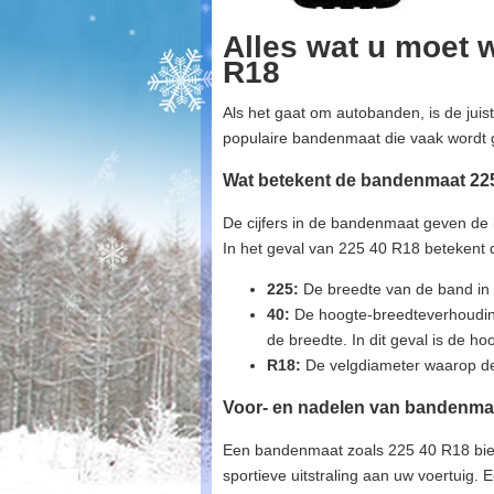
Alles wat u moet 
R18
Als het gaat om autobanden, is de juis
populaire bandenmaat die vaak wordt g
Wat betekent de bandenmaat 22
De cijfers in de bandenmaat geven de
In het geval van 225 40 R18 betekent d
225:
De breedte van de band in m
40:
De hoogte-breedteverhouding
de breedte. In dit geval is de h
R18:
De velgdiameter waarop dez
Voor- en nadelen van bandenma
Een bandenmaat zoals 225 40 R18 bied
sportieve uitstraling aan uw voertuig.