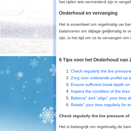
het rijden iets verminderd zijn in verg
Onderhoud en vervanging
Het is essentieel om regelmatig uw ban
balanceren om slijtage gelijkmatig te 
zijn, is het tijd om ze te vervangen om
6 Tips voor het Onderhoud van 
Check regularly the tire pressure
Zorg voor voldoende profiel op
Ensure sufficient tread depth on 
Inspect the condition of the tir
Balance” and “align” your tires a
Rotate” your tires regularly for 
Check regularly the tire pressure of 
Het is belangrijk om regelmatig de ba