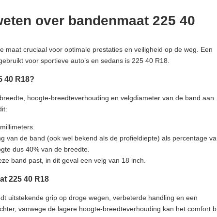
weten over bandenmaat 225 40
te maat cruciaal voor optimale prestaties en veiligheid op de weg. Een
ebruikt voor sportieve auto’s en sedans is 225 40 R18.
5 40 R18?
 breedte, hoogte-breedteverhouding en velgdiameter van de band aan.
it:
illimeters.
 van de band (ook wel bekend als de profieldiepte) als percentage v
oogte dus 40% van de breedte.
e band past, in dit geval een velg van 18 inch.
at 225 40 R18
t uitstekende grip op droge wegen, verbeterde handling en een
 Echter, vanwege de lagere hoogte-breedteverhouding kan het comfort bi