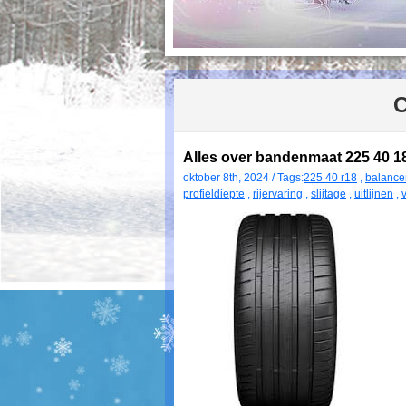
C
Alles over bandenmaat 225 40 18
oktober 8th, 2024 / Tags:
225 40 r18
,
balance
profieldiepte
,
rijervaring
,
slijtage
,
uitlijnen
,