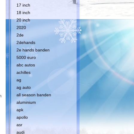
17 inch
18 inch
20 inch
2020
2de
2dehands
2e hands banden
5000 euro
abc autos
achilles
ag
ag auto
all season banden
n
aluminium
apk
apollo
asr
audi