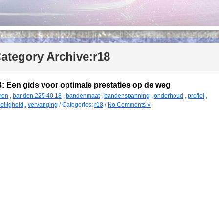
ategory Archive:
r18
: Een gids voor optimale prestaties op de weg
ren
,
banden 225 40 18
,
bandenmaat
,
bandenspanning
,
onderhoud
,
profiel
,
veiligheid
,
vervanging
/ Categories:
r18
/
No Comments »