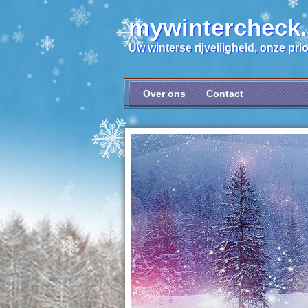
mywintercheck
Uw winterse rijveiligheid, onze prior
Over ons
Contact