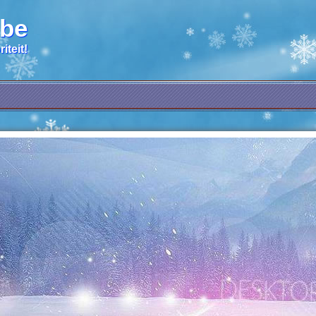
.be
iteit!