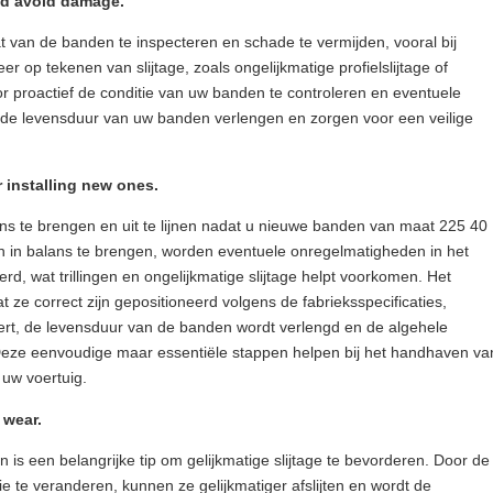
and avoid damage.
at van de banden te inspecteren en schade te vermijden, vooral bij
 op tekenen van slijtage, zoals ongelijkmatige profielslijtage of
 proactief de conditie van uw banden te controleren en eventuele
u de levensduur van uw banden verlengen en zorgen voor een veilige
r installing new ones.
ans te brengen en uit te lijnen nadat u nieuwe banden van maat 225 40
n in balans te brengen, worden eventuele onregelmatigheden in het
d, wat trillingen en ongelijkmatige slijtage helpt voorkomen. Het
t ze correct zijn gepositioneerd volgens de fabrieksspecificaties,
ert, de levensduur van de banden wordt verlengd en de algehele
 Deze eenvoudige maar essentiële stappen helpen bij het handhaven va
t uw voertuig.
 wear.
 is een belangrijke tip om gelijkmatige slijtage te bevorderen. Door de
e te veranderen, kunnen ze gelijkmatiger afslijten en wordt de