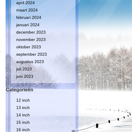
april 2024
maart 2024
februari 2024
januari 2024
december 2023
november 2023
oktober 2023
l
september 2023
augustus 2023
juli 2023
juni 2023
Categorieën
12 inch
13 inch
14 inch
15 inch
16 inch