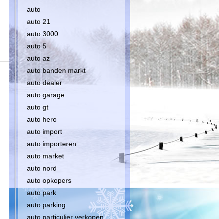
auto
auto 21
auto 3000
auto 5
auto az
auto banden markt
auto dealer
auto garage
auto gt
auto hero
auto import
auto importeren
auto market
auto nord
auto opkopers
auto park
auto parking
auto particulier verkopen