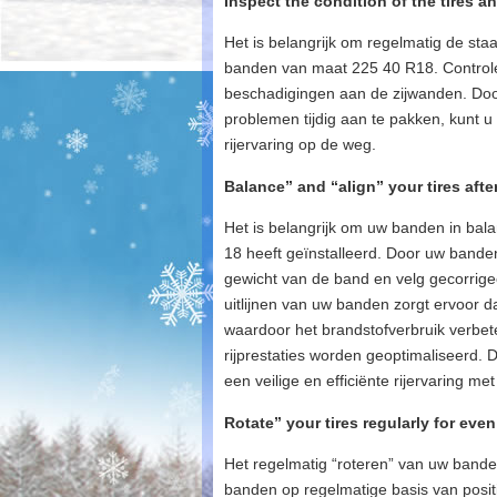
Inspect the condition of the tires 
Het is belangrijk om regelmatig de sta
banden van maat 225 40 R18. Controleer
beschadigingen aan de zijwanden. Door
problemen tijdig aan te pakken, kunt 
rijervaring op de weg.
Balance” and “align” your tires afte
Het is belangrijk om uw banden in bal
18 heeft geïnstalleerd. Door uw bande
gewicht van de band en velg gecorrigeer
uitlijnen van uw banden zorgt ervoor da
waardoor het brandstofverbruik verbet
rijprestaties worden geoptimaliseerd.
een veilige en efficiënte rijervaring me
Rotate” your tires regularly for even
Het regelmatig “roteren” van uw banden
banden op regelmatige basis van positi