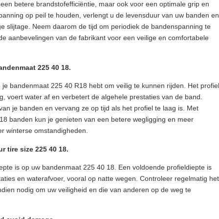
een betere brandstofefficiëntie, maar ook voor een optimale grip en
spanning op peil te houden, verlengt u de levensduur van uw banden en
ige slijtage. Neem daarom de tijd om periodiek de bandenspanning te
de aanbevelingen van de fabrikant voor een veilige en comfortabele
bandenmaat 225 40 18.
p je bandenmaat 225 40 R18 hebt om veilig te kunnen rijden. Het profie
, voert water af en verbetert de algehele prestaties van de band.
van je banden en vervang ze op tijd als het profiel te laag is. Met
R18 banden kun je genieten van een betere wegligging en meer
nder winterse omstandigheden.
r tire size 225 40 18.
iepte is op uw bandenmaat 225 40 18. Een voldoende profieldiepte is
taties en waterafvoer, vooral op natte wegen. Controleer regelmatig het
ndien nodig om uw veiligheid en die van anderen op de weg te