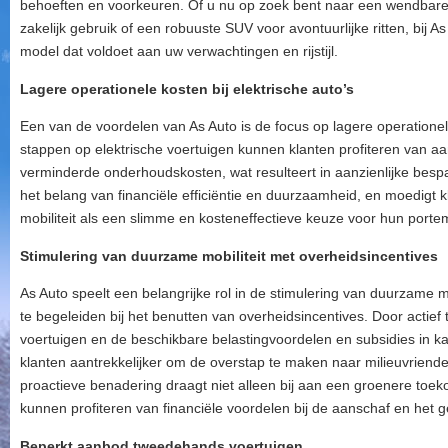
behoeften en voorkeuren. Of u nu op zoek bent naar een wendbare
zakelijk gebruik of een robuuste SUV voor avontuurlijke ritten, bij 
model dat voldoet aan uw verwachtingen en rijstijl.
Lagere operationele kosten bij elektrische auto’s
Een van de voordelen van As Auto is de focus op lagere operationele
stappen op elektrische voertuigen kunnen klanten profiteren van aa
verminderde onderhoudskosten, wat resulteert in aanzienlijke bespa
het belang van financiële efficiëntie en duurzaamheid, en moedigt k
mobiliteit als een slimme en kosteneffectieve keuze voor hun porte
Stimulering van duurzame mobiliteit met overheidsincentives
As Auto speelt een belangrijke rol in de stimulering van duurzame mo
te begeleiden bij het benutten van overheidsincentives. Door actief 
voertuigen en de beschikbare belastingvoordelen en subsidies in ka
klanten aantrekkelijker om de overstap te maken naar milieuvriendel
proactieve benadering draagt niet alleen bij aan een groenere toek
kunnen profiteren van financiële voordelen bij de aanschaf en het ge
Beperkt aanbod tweedehands voertuigen