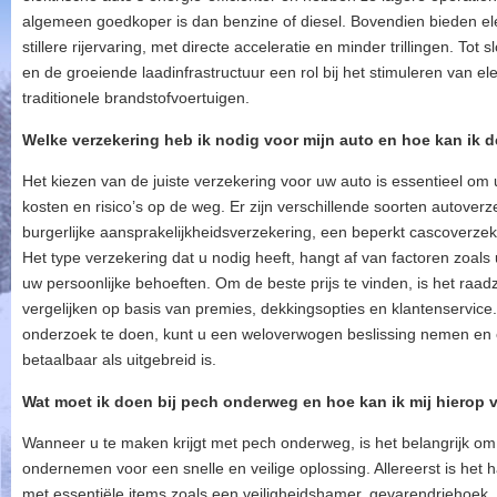
algemeen goedkoper is dan benzine of diesel. Bovendien bieden el
stillere rijervaring, met directe acceleratie en minder trillingen. Tot
en de groeiende laadinfrastructuur een rol bij het stimuleren van ele
traditionele brandstofvoertuigen.
Welke verzekering heb ik nodig voor mijn auto en hoe kan ik d
Het kiezen van de juiste verzekering voor uw auto is essentieel o
kosten en risico’s op de weg. Er zijn verschillende soorten autover
burgerlijke aansprakelijkheidsverzekering, een beperkt cascoverze
Het type verzekering dat u nodig heeft, hangt af van factoren zoals 
uw persoonlijke behoeften. Om de beste prijs te vinden, is het raa
vergelijken op basis van premies, dekkingsopties en klantenservice
onderzoek te doen, kunt u een weloverwogen beslissing nemen en 
betaalbaar als uitgebreid is.
Wat moet ik doen bij pech onderweg en hoe kan ik mij hierop
Wanneer u te maken krijgt met pech onderweg, is het belangrijk om k
ondernemen voor een snelle en veilige oplossing. Allereerst is het
met essentiële items zoals een veiligheidshamer, gevarendriehoek, v