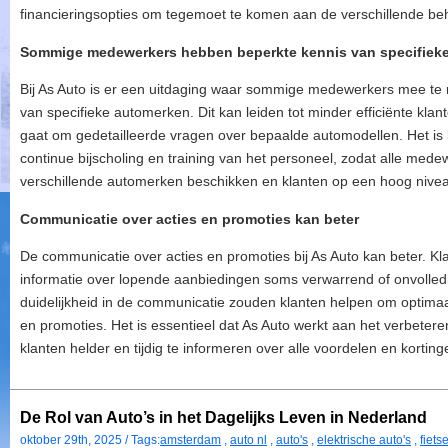
financieringsopties om tegemoet te komen aan de verschillende be
Sommige medewerkers hebben beperkte kennis van specifiek
Bij As Auto is er een uitdaging waar sommige medewerkers mee te
van specifieke automerken. Dit kan leiden tot minder efficiënte kla
gaat om gedetailleerde vragen over bepaalde automodellen. Het is b
continue bijscholing en training van het personeel, zodat alle med
verschillende automerken beschikken en klanten op een hoog nive
Communicatie over acties en promoties kan beter
De communicatie over acties en promoties bij As Auto kan beter. 
informatie over lopende aanbiedingen soms verwarrend of onvolledi
duidelijkheid in de communicatie zouden klanten helpen om optimaal
en promoties. Het is essentieel dat As Auto werkt aan het verbete
klanten helder en tijdig te informeren over alle voordelen en korting
De Rol van Auto’s in het Dagelijks Leven in Nederland
oktober 29th, 2025 / Tags:
amsterdam
,
auto nl
,
auto's
,
elektrische auto's
,
fiets