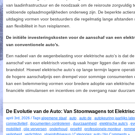
van laadinfrastructuur en de noodzaak om de reisroute zorgvuldig 
voldoende oplaadmogelijkheden onderweg zijn. De beperkte actiera
uitdaging vormen voor bestuurders die regelmatig lange afstanden
aan flexibiliteit in hun reisplannen.
De initiële investeringskosten voor de aanschaf van een elekt
van conventionele auto’s.
Een nadeel van de wegenbelasting voor elektrische auto’s is dat de 
aanschaf van een elektrisch voertuig vaak hoger liggen dan die van
brandstof. Hoewel elektrische auto’s op lange termijn lagere oper
de hogere aanschafprijs een drempel voor sommige consumenten om 
kan een belemmering vormen voor bredere adoptie van elektrische
financiële stimulansen en incentives om de overgang naar duurzame
De Evolutie van de Auto: Van Stoomwagens tot Elektris
april 3rd, 2026 / Tags:
algemene staat
,
auto
,
auto de
,
autokeuring jaarlijks lat
connectiviteit
,
documenten controleren
,
duurzaamheid
,
elektrische auto's
,
ev
mobiliteit
,
olie verversen
,
onderhoud
,
proefrit
,
professionele monteur
,
remm
veiligheid
,
verlichting
,
vloeistofniveaus
/ Categories:
auto
/
No Comments »