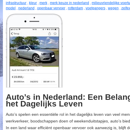
infrastructuur
,
kleur
,
merk
,
merk keuze in nederland
,
milieuvriendelijke voert
model
,
nederland
,
openbaar vervoer
,
rotterdam
,
voetgangers
,
wegen
,
zelfe
Auto’s in Nederland: Een Belan
het Dagelijks Leven
Auto’s spelen een essentiële rol in het dagelijks leven van veel m
werkverkeer, boodschappen doen of weekenduitstapjes, auto’s biede
In een land waar efficiënt openbaar vervoer ook aanwezig is, blijft 