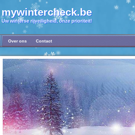
mywintercheck.be
Uw winterse rijveiligheid, onze prioriteit!
Over ons
Contact