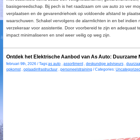
basisgereedschap. Bij pech is het raadzaam om uw auto zo ver moge
verplaatsen en de gevarendriehoek op voldoende afstand te plaat
waarschuwen. Schakel vervolgens de alarmlichten in en bel indien 
verzekeraar voor assistentie. Door voorbereid te zijn en adequaat t
impact minimaliseren en snel weer veilig op weg zijn.
Ontdek het Elektrische Aanbod van As Auto: Duurzame M
februari 9th, 2026 / Tags:
as auto
,
assortiment
,
deskundige adviseurs
,
duurza
opkomst
,
oplaadinfrastructuur
,
personeelstraining
/ Categories:
Uncategorize