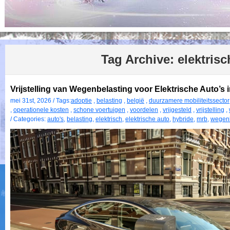
Tag Archive:
elektrisc
Vrijstelling van Wegenbelasting voor Elektrische Auto’s i
mei 31st, 2026 / Tags:
adoptie
,
belasting
,
belgië
,
duurzamere mobiliteitssector
,
operationele kosten
,
schone voertuigen
,
voordelen
,
vrijgesteld
,
vrijstelling
,
/ Categories:
auto's
,
belasting
,
elektrisch
,
elektrische auto
,
hybride
,
mrb
,
wegenb