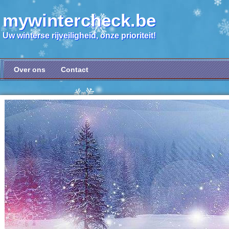
mywintercheck.be
Uw winterse rijveiligheid, onze prioriteit!
Over ons
Contact