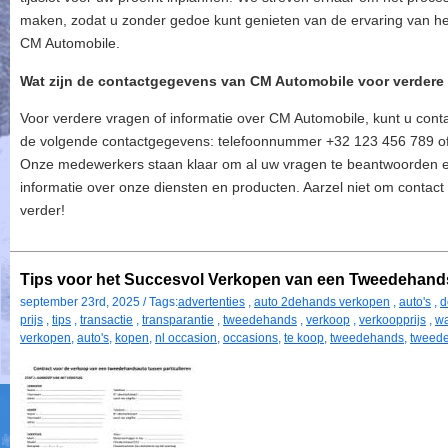
maken, zodat u zonder gedoe kunt genieten van de ervaring van het
CM Automobile.
Wat zijn de contactgegevens van CM Automobile voor verdere 
Voor verdere vragen of informatie over CM Automobile, kunt u co
de volgende contactgegevens: telefoonnummer +32 123 456 789 of
Onze medewerkers staan klaar om al uw vragen te beantwoorden e
informatie over onze diensten en producten. Aarzel niet om contact
verder!
Tips voor het Succesvol Verkopen van een Tweedehand
september 23rd, 2025 / Tags:
advertenties
,
auto 2dehands verkopen
,
auto's
,
d
prijs
,
tips
,
transactie
,
transparantie
,
tweedehands
,
verkoop
,
verkoopprijs
,
wa
verkopen
,
auto's
,
kopen
,
nl occasion
,
occasions
,
te koop
,
tweedehands
,
tweede