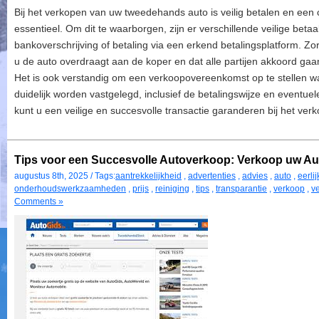
Bij het verkopen van uw tweedehands auto is veilig betalen en een 
essentieel. Om dit te waarborgen, zijn er verschillende veilige be
bankoverschrijving of betaling via een erkend betalingsplatform. Zo
u de auto overdraagt aan de koper en dat alle partijen akkoord ga
Het is ook verstandig om een verkoopovereenkomst op te stellen w
duidelijk worden vastgelegd, inclusief de betalingswijze en eventue
kunt u een veilige en succesvolle transactie garanderen bij het ver
Tips voor een Succesvolle Autoverkoop: Verkoop uw Aut
augustus 8th, 2025 / Tags:
aantrekkelijkheid
,
advertenties
,
advies
,
auto
,
eerli
onderhoudswerkzaamheden
,
prijs
,
reiniging
,
tips
,
transparantie
,
verkoop
,
v
Comments »