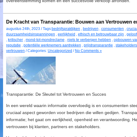
overeenstemming komen en een succesvolle verkoop afronden.
De Kracht van Transparantie: Bouwen aan Vertrouwen 
augustus 24th, 2023 / Tags:
bedrijfspraktijken
,
bedrijven
,
consumenten
,
crucia
duurzaamheidsinspanningen
,
eerlijkheid
,
ethisch en betrouwbaar zijn
,
geloo
,
kritischer
,
mond-tot-mondreclame
,
niets te verbergen hebben
,
opbouwen van
reputatie
,
potentiële werknemers aantrekken
,
prijstransparantie
,
stakeholders
vertrouwen
/ Categories:
Uncategorized
/
No Comments »
Transparantie: De Sleutel tot Vertrouwen en Succes
In een wereld waarin informatie overvloedig is en consumenten stee
cruciaal aspect geworden voor bedrijven die willen gedijen. Transpa
informatie; het gaat om eerlijkheid, openheid en verantwoording. He
vertrouwen bij klanten, partners en stakeholders.