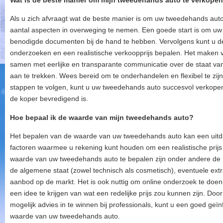
Wat is de beste manier om mijn tweedehands auto te verkope
Als u zich afvraagt wat de beste manier is om uw tweedehands auto
aantal aspecten in overweging te nemen. Een goede start is om uw
benodigde documenten bij de hand te hebben. Vervolgens kunt u d
onderzoeken en een realistische verkoopprijs bepalen. Het maken va
samen met eerlijke en transparante communicatie over de staat va
aan te trekken. Wees bereid om te onderhandelen en flexibel te zij
stappen te volgen, kunt u uw tweedehands auto succesvol verkopen
de koper bevredigend is.
Hoe bepaal ik de waarde van mijn tweedehands auto?
Het bepalen van de waarde van uw tweedehands auto kan een uitdag
factoren waarmee u rekening kunt houden om een realistische prijs 
waarde van uw tweedehands auto te bepalen zijn onder andere de lee
de algemene staat (zowel technisch als cosmetisch), eventuele extr
aanbod op de markt. Het is ook nuttig om online onderzoek te doe
een idee te krijgen van wat een redelijke prijs zou kunnen zijn. Do
mogelijk advies in te winnen bij professionals, kunt u een goed ge
waarde van uw tweedehands auto.