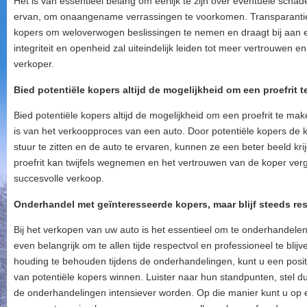
Het is van essentieel belang om eerlijk te zijn over eventuele scha
ervan, om onaangename verrassingen te voorkomen. Transparantie o
kopers om weloverwogen beslissingen te nemen en draagt bij aan 
integriteit en openheid zal uiteindelijk leiden tot meer vertrouwen e
verkoper.
Bied potentiële kopers altijd de mogelijkheid om een proefrit 
Bied potentiële kopers altijd de mogelijkheid om een proefrit te ma
is van het verkoopproces van een auto. Door potentiële kopers de 
stuur te zitten en de auto te ervaren, kunnen ze een beter beeld kri
proefrit kan twijfels wegnemen en het vertrouwen van de koper vergr
succesvolle verkoop.
Onderhandel met geïnteresseerde kopers, maar blijf steeds res
Bij het verkopen van uw auto is het essentieel om te onderhandele
even belangrijk om te allen tijde respectvol en professioneel te blij
houding te behouden tijdens de onderhandelingen, kunt u een posit
van potentiële kopers winnen. Luister naar hun standpunten, stel duid
de onderhandelingen intensiever worden. Op die manier kunt u op e