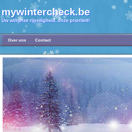
mywintercheck.be
Uw winterse rijveiligheid, onze prioriteit!
Over ons
Contact