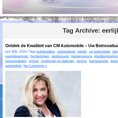
Tag Archive:
eerli
Ontdek de Kwaliteit van CM Automobile – Uw Betrouwbare
juni 30th, 2026 / Tags:
autobezitters
,
autoverkoop
,
belgië
,
cm automobile
,
dag
garantieperiode
,
herstellingen
,
kantooruren
,
klantenservice
,
klanttevredenhe
openingstijden
,
prijzen
,
problemen en defecten
,
service
,
transparantie
,
twee
automobile
/
No Comments »