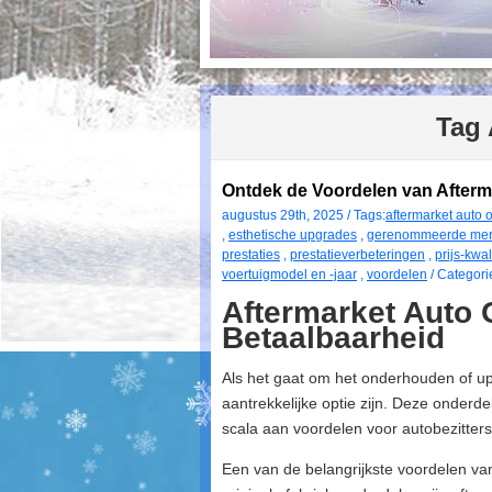
Tag 
Ontdek de Voordelen van Afterm
augustus 29th, 2025 / Tags:
aftermarket auto 
,
esthetische upgrades
,
gerenommeerde me
prestaties
,
prestatieverbeteringen
,
prijs-kwa
voertuigmodel en -jaar
,
voordelen
/ Categori
Aftermarket Auto 
Betaalbaarheid
Als het gaat om het onderhouden of u
aantrekkelijke optie zijn. Deze onderde
scala aan voordelen voor autobezitters
Een van de belangrijkste voordelen van