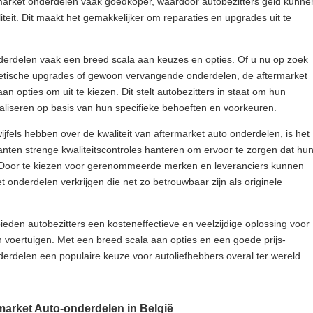
ermarket onderdelen vaak goedkoper, waardoor autobezitters geld kunne
teit. Dit maakt het gemakkelijker om reparaties en upgrades uit te
derdelen vaak een breed scala aan keuzes en opties. Of u nu op zoek
thetische upgrades of gewoon vervangende onderdelen, de aftermarket
 opties om uit te kiezen. Dit stelt autobezitters in staat om hun
aliseren op basis van hun specifieke behoeften en voorkeuren.
els hebben over de kwaliteit van aftermarket auto onderdelen, is het
kanten strenge kwaliteitscontroles hanteren om ervoor te zorgen dat hu
Door te kiezen voor gerenommeerde merken en leveranciers kunnen
 onderdelen verkrijgen die net zo betrouwbaar zijn als originele
eden autobezitters een kosteneffectieve en veelzijdige oplossing voor
voertuigen. Met een breed scala aan opties en een goede prijs-
nderdelen een populaire keuze voor autoliefhebbers overal ter wereld.
market Auto-onderdelen in België