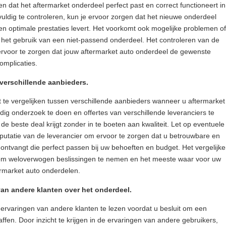
en dat het aftermarket onderdeel perfect past en correct functioneert in
gvuldig te controleren, kun je ervoor zorgen dat het nieuwe onderdeel
en optimale prestaties levert. Het voorkomt ook mogelijke problemen of
r het gebruik van een niet-passend onderdeel. Het controleren van de
m ervoor te zorgen dat jouw aftermarket auto onderdeel de gewenste
omplicaties.
n verschillende aanbieders.
it te vergelijken tussen verschillende aanbieders wanneer u aftermarket
ig onderzoek te doen en offertes van verschillende leveranciers te
 de beste deal krijgt zonder in te boeten aan kwaliteit. Let op eventuele
eputatie van de leverancier om ervoor te zorgen dat u betrouwbare en
ntvangt die perfect passen bij uw behoeften en budget. Het vergelijk
aat om weloverwogen beslissingen te nemen en het meeste waar voor uw
termarket auto onderdelen.
an andere klanten over het onderdeel.
 ervaringen van andere klanten te lezen voordat u besluit om een
ffen. Door inzicht te krijgen in de ervaringen van andere gebruikers,