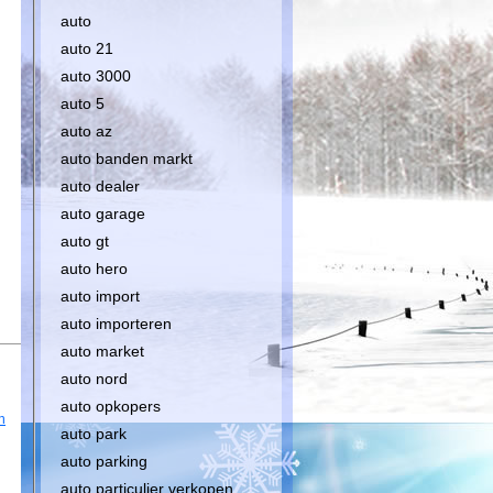
auto
auto 21
auto 3000
auto 5
auto az
auto banden markt
auto dealer
auto garage
auto gt
auto hero
auto import
auto importeren
auto market
auto nord
auto opkopers
n
auto park
auto parking
auto particulier verkopen