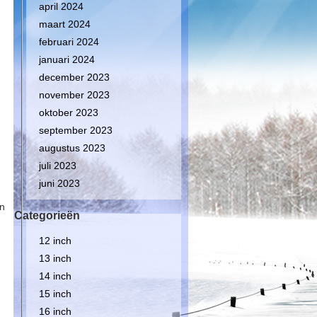
april 2024
maart 2024
februari 2024
januari 2024
december 2023
november 2023
oktober 2023
september 2023
augustus 2023
juli 2023
juni 2023
en
Categorieën
12 inch
13 inch
14 inch
15 inch
16 inch