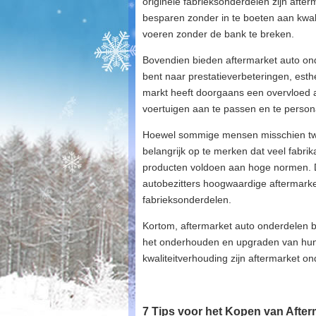
originele fabrieksonderdelen zijn aft
besparen zonder in te boeten aan kwali
voeren zonder de bank te breken.
Bovendien bieden aftermarket auto on
bent naar prestatieverbeteringen, es
markt heeft doorgaans een overvloed aan
voertuigen aan te passen en te person
Hoewel sommige mensen misschien twijf
belangrijk op te merken dat veel fabri
producten voldoen aan hoge normen. 
autobezitters hoogwaardige aftermarket
fabrieksonderdelen.
Kortom, aftermarket auto onderdelen bi
het onderhouden en upgraden van hun 
kwaliteitverhouding zijn aftermarket o
7 Tips voor het Kopen van After