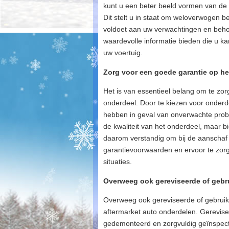
kunt u een beter beeld vormen van de k
Dit stelt u in staat om weloverwogen b
voldoet aan uw verwachtingen en beho
waardevolle informatie bieden die u ka
uw voertuig.
Zorg voor een goede garantie op h
Het is van essentieel belang om te zo
onderdeel. Door te kiezen voor onderd
hebben in geval van onverwachte probl
de kwaliteit van het onderdeel, maar b
daarom verstandig om bij de aanschaf 
garantievoorwaarden en ervoor te zor
situaties.
Overweeg ook gereviseerde of gebru
Overweeg ook gereviseerde of gebruikt
aftermarket auto onderdelen. Gerevisee
gedemonteerd en zorgvuldig geïnspect