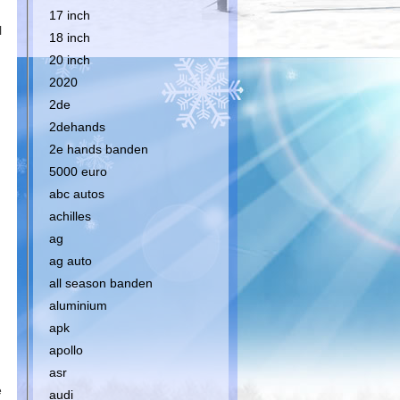
17 inch
l
18 inch
20 inch
2020
2de
2dehands
2e hands banden
5000 euro
abc autos
achilles
ag
ag auto
all season banden
aluminium
apk
apollo
asr
e
audi