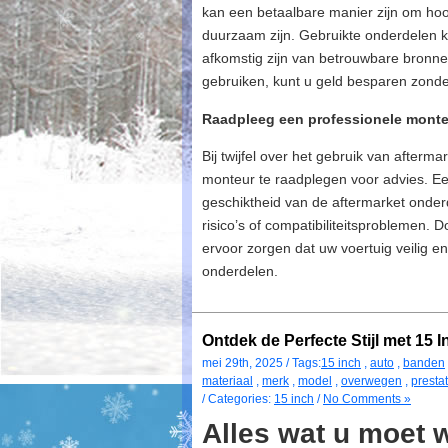
kan een betaalbare manier zijn om ho
duurzaam zijn. Gebruikte onderdelen k
afkomstig zijn van betrouwbare bronn
gebruiken, kunt u geld besparen zonde
Raadpleeg een professionele monteur
Bij twijfel over het gebruik van afterm
monteur te raadplegen voor advies. Ee
geschiktheid van de aftermarket onder
risico’s of compatibiliteitsproblemen.
ervoor zorgen dat uw voertuig veilig en
onderdelen.
Ontdek de Perfecte Stijl met 15 
mei 29th, 2025 / Tags:
15 inch
,
auto
,
banden
materiaal
,
merk
,
model
,
overwegen
,
presta
/ Categories:
15 inch
/
No Comments »
Alles wat u moet 