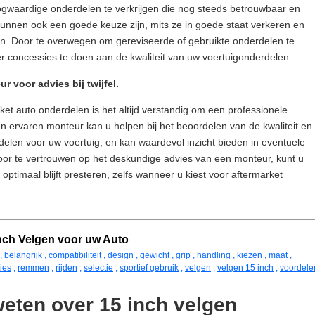
ogwaardige onderdelen te verkrijgen die nog steeds betrouwbaar en
unnen ook een goede keuze zijn, mits ze in goede staat verkeren en
en. Door te overwegen om gereviseerde of gebruikte onderdelen te
r concessies te doen aan de kwaliteit van uw voertuigonderdelen.
 voor advies bij twijfel.
arket auto onderdelen is het altijd verstandig om een professionele
n ervaren monteur kan u helpen bij het beoordelen van de kwaliteit en
delen voor uw voertuig, en kan waardevol inzicht bieden in eventuele
 Door te vertrouwen op het deskundige advies van een monteur, kunt u
 optimaal blijft presteren, zelfs wanneer u kiest voor aftermarket
Inch Velgen voor uw Auto
,
belangrijk
,
compatibiliteit
,
design
,
gewicht
,
grip
,
handling
,
kiezen
,
maat
,
ties
,
remmen
,
rijden
,
selectie
,
sportief gebruik
,
velgen
,
velgen 15 inch
,
voordele
weten over 15 inch velgen