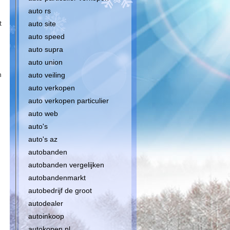
auto rs
t
auto site
auto speed
auto supra
auto union
n
auto veiling
auto verkopen
auto verkopen particulier
auto web
auto's
auto's az
autobanden
autobanden vergelijken
autobandenmarkt
autobedrijf de groot
autodealer
autoinkoop
autokopen nl