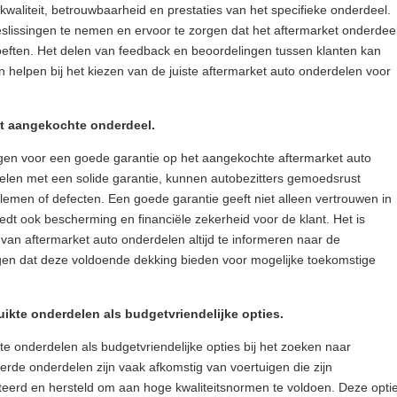
waliteit, betrouwbaarheid en prestaties van het specifieke onderdeel.
eslissingen te nemen en ervoor te zorgen dat het aftermarket onderdee
eften. Het delen van feedback en beoordelingen tussen klanten kan
n helpen bij het kiezen van de juiste aftermarket auto onderdelen voor
et aangekochte onderdeel.
rgen voor een goede garantie op het aangekochte aftermarket auto
elen met een solide garantie, kunnen autobezitters gemoedsrust
emen of defecten. Een goede garantie geeft niet alleen vertrouwen in
iedt ook bescherming en financiële zekerheid voor de klant. Het is
van aftermarket auto onderdelen altijd te informeren naar de
gen dat deze voldoende dekking bieden voor mogelijke toekomstige
ikte onderdelen als budgetvriendelijke opties.
e onderdelen als budgetvriendelijke opties bij het zoeken naar
rde onderdelen zijn vaak afkomstig van voertuigen die zijn
eerd en hersteld om aan hoge kwaliteitsnormen te voldoen. Deze opti