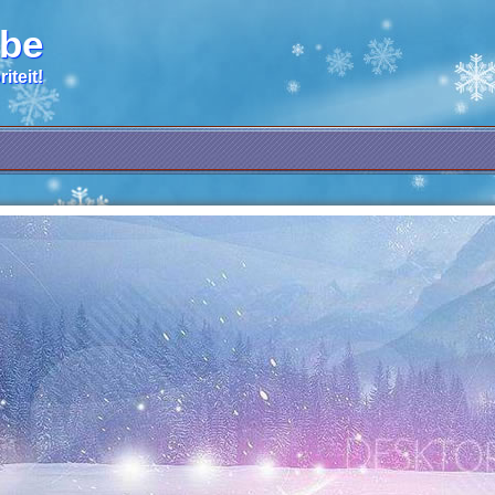
.be
iteit!