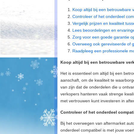
Koop altijd bij een betrouwbare 
Controleer of het onderdeel comp
Vergelijk prijzen en kwaliteit tu
Lees beoordelingen en ervaring
Zorg voor een goede garantie o
Overweeg ook gereviseerde of ge
Raadpleeg een professionele mont
Koop altijd bij een betrouwbare ver
Het is essentieel om altijd bij een be
aanschaft, om de kwaliteit te waarbor
van zijn dat de onderdelen die u ontv
verkopers hanteren vaak strenge kwal
met vertrouwen kunt investeren in aft
Controleer of het onderdeel compati
Bij het overwegen van aftermarket auto
onderdeel compatibel is met jouw voertu