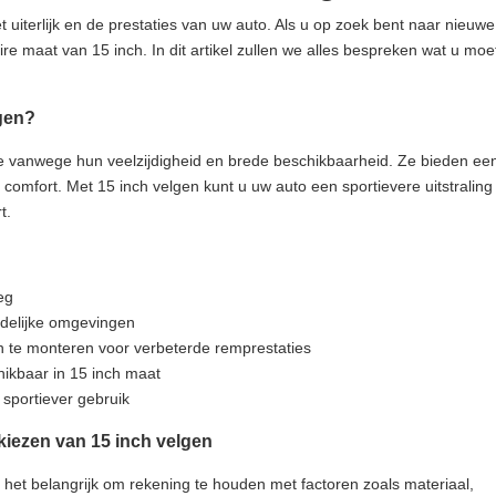
et uiterlijk en de prestaties van uw auto. Als u op zoek bent naar nieuwe
e maat van 15 inch. In dit artikel zullen we alles bespreken wat u moe
gen?
ze vanwege hun veelzijdigheid en brede beschikbaarheid. Ze bieden ee
n comfort. Met 15 inch velgen kunt u uw auto een sportievere uitstraling
t.
eg
edelijke omgevingen
 te monteren voor verbeterde remprestaties
ikbaar in 15 inch maat
 sportiever gebruik
kiezen van 15 inch velgen
s het belangrijk om rekening te houden met factoren zoals materiaal,