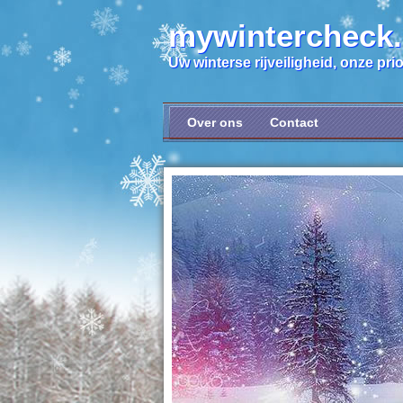
mywintercheck
Uw winterse rijveiligheid, onze prior
Over ons
Contact