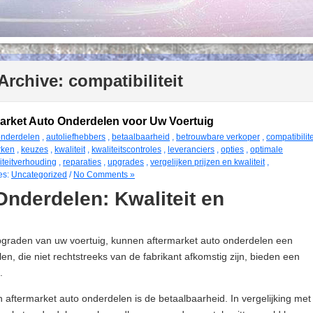
Archive:
compatibiliteit
arket Auto Onderdelen voor Uw Voertuig
onderdelen
,
autoliefhebbers
,
betaalbaarheid
,
betrouwbare verkoper
,
compatibilite
rken
,
keuzes
,
kwaliteit
,
kwaliteitscontroles
,
leveranciers
,
opties
,
optimale
liteitverhouding
,
reparaties
,
upgrades
,
vergelijken prijzen en kwaliteit
,
es:
Uncategorized
/
No Comments »
Onderdelen: Kwaliteit en
pgraden van uw voertuig, kunnen aftermarket auto onderdelen een
len, die niet rechtstreeks van de fabrikant afkomstig zijn, bieden een
.
 aftermarket auto onderdelen is de betaalbaarheid. In vergelijking met