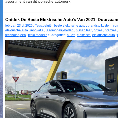
assortiment van dit iconische automerk.
Ontdek De Beste Elektrische Auto’s Van 2021: Duurzaam
februari 23rd, 2026 / Tags:
belgië
,
beste elektrische auto
,
brandstofkosten
,
com
elektrische auto
,
innovatie
,
laadmogelijkheden
,
nissan leaf
,
opties
,
premies
technologieën
,
tesla model s
/ Categories:
auto's
,
elektrisch
,
elektrische auto
/