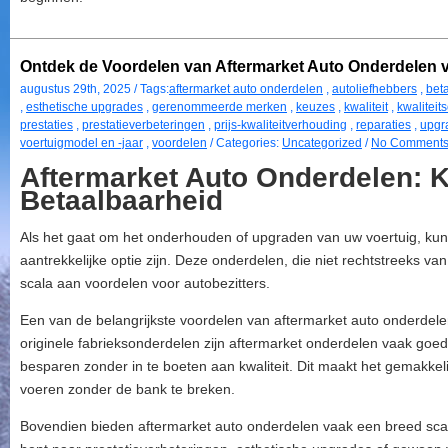
Ontdek de Voordelen van Aftermarket Auto Onderdelen 
augustus 29th, 2025 / Tags:
aftermarket auto onderdelen
,
autoliefhebbers
,
bet
,
esthetische upgrades
,
gerenommeerde merken
,
keuzes
,
kwaliteit
,
kwaliteit
prestaties
,
prestatieverbeteringen
,
prijs-kwaliteitverhouding
,
reparaties
,
upgr
voertuigmodel en -jaar
,
voordelen
/ Categories:
Uncategorized
/
No Comments
Aftermarket Auto Onderdelen: K
Betaalbaarheid
Als het gaat om het onderhouden of upgraden van uw voertuig, ku
aantrekkelijke optie zijn. Deze onderdelen, die niet rechtstreeks van
scala aan voordelen voor autobezitters.
Een van de belangrijkste voordelen van aftermarket auto onderdelen
originele fabrieksonderdelen zijn aftermarket onderdelen vaak goe
besparen zonder in te boeten aan kwaliteit. Dit maakt het gemakkeli
voeren zonder de bank te breken.
Bovendien bieden aftermarket auto onderdelen vaak een breed scal