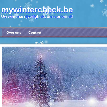
mywintercheck.be
Uw winterse rijveiligheid, onze prioriteit!
Over ons
Contact