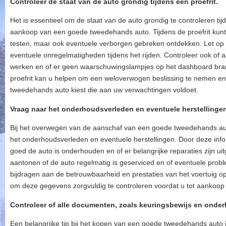
Controleer de staat van de auto grondig tijdens een proefrit.
Het is essentieel om de staat van de auto grondig te controleren tij
aankoop van een goede tweedehands auto. Tijdens de proefrit kunt u
testen, maar ook eventuele verborgen gebreken ontdekken. Let op v
eventuele onregelmatigheden tijdens het rijden. Controleer ook of 
werken en of er geen waarschuwingslampjes op het dashboard bran
proefrit kan u helpen om een weloverwogen beslissing te nemen en
tweedehands auto kiest die aan uw verwachtingen voldoet.
Vraag naar het onderhoudsverleden en eventuele herstellingen
Bij het overwegen van de aanschaf van een goede tweedehands auto
het onderhoudsverleden en eventuele herstellingen. Door deze inform
goed de auto is onderhouden en of er belangrijke reparaties zijn 
aantonen of de auto regelmatig is geserviced en of eventuele probl
bijdragen aan de betrouwbaarheid en prestaties van het voertuig op
om deze gegevens zorgvuldig te controleren voordat u tot aankoop
Controleer of alle documenten, zoals keuringsbewijs en onder
Een belangrijke tip bij het kopen van een goede tweedehands auto 