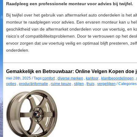
Raadpleeg een professionele monteur voor advies bij twijfel.
Bij twijfel over het gebruik van aftermarket auto onderdelen is het a
monteur te raadplegen voor advies. Een ervaren monteur kan u help
geschiktheid van de aftermarket onderdelen voor uw voertuig, en ka
risico’s of compatibiliteitsproblemen. Door te vertrouwen op het d
ervoor zorgen dat uw voertuig veilig en optimaal blijft presteren, ze
onderdelen.
Gemakkelijk en Betrouwbaar: Online Velgen Kopen doe j
mei 28th, 2025 / Tags:
comfort
,
diverse merken
,
kantoor
,
klantbeoordelingen
,
opties
,
productinformatie
,
ruime keuze
,
stijlen
,
thuis
,
vergelijken
/ Categories