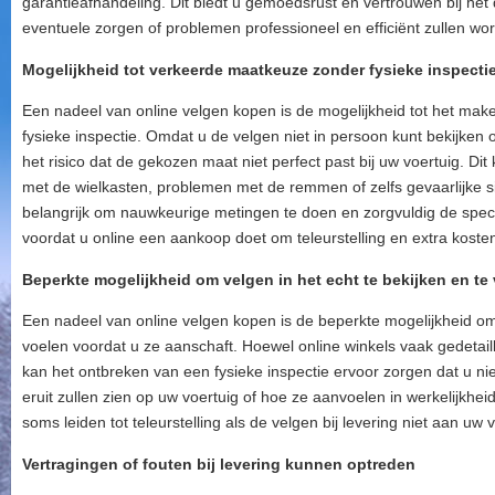
garantieafhandeling. Dit biedt u gemoedsrust en vertrouwen bij h
eventuele zorgen of problemen professioneel en efficiënt zullen wo
Mogelijkheid tot verkeerde maatkeuze zonder fysieke inspecti
Een nadeel van online velgen kopen is de mogelijkheid tot het m
fysieke inspectie. Omdat u de velgen niet in persoon kunt bekijken 
het risico dat de gekozen maat niet perfect past bij uw voertuig. Di
met de wielkasten, problemen met de remmen of zelfs gevaarlijke s
belangrijk om nauwkeurige metingen te doen en zorgvuldig de specif
voordat u online een aankoop doet om teleurstelling en extra kost
Beperkte mogelijkheid om velgen in het echt te bekijken en te
Een nadeel van online velgen kopen is de beperkte mogelijkheid om 
voelen voordat u ze aanschaft. Hoewel online winkels vaak gedetaill
kan het ontbreken van een fysieke inspectie ervoor zorgen dat u ni
eruit zullen zien op uw voertuig of hoe ze aanvoelen in werkelijkhei
soms leiden tot teleurstelling als de velgen bij levering niet aan u
Vertragingen of fouten bij levering kunnen optreden