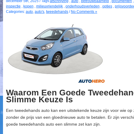
december 5th, 2025 / Tags:
afschrijving
,
auto
,
betrouwbaarheid
,
documenten
inspectie
,
kopen
,
milieuvriendelijk
,
onderhoudsverleden
,
opties
,
prijsvoorde
Categories:
auto
,
auto's
,
tweedehands
/
No Comments »
Waarom Een Goede Tweedehan
Slimme Keuze Is
Een tweedehands auto kan een uitstekende keuze zijn voor wie op 
zonder de prijs van een gloednieuwe auto te betalen. Er zijn vers
goede tweedehands auto een slimme zet kan zijn.