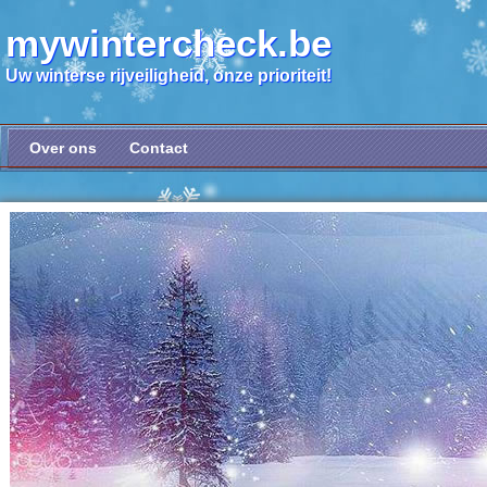
mywintercheck.be
Uw winterse rijveiligheid, onze prioriteit!
Over ons
Contact