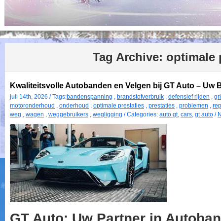
Tag Archive:
optimale 
Kwaliteitsvolle Autobanden en Velgen bij GT Auto – Uw 
juli 14th, 2026 / Tags:
bandenspanning
,
brandstofverbruik
,
defensief rijden
,
gr
motoronderhoud
,
onderhoud
,
optimale prestaties
,
prestaties
,
problemen
,
rep
weg
,
wagen
,
weggebruikers
,
wegligging
/ Categories:
auto gt
,
cars
,
gt auto
/
N
GT Auto: Uw Partner in Autoba