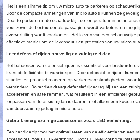
Het is een slimme tip om uw micro auto te parkeren op schaduwrijk
Door de compacte afmetingen van micro auto’s kunnen ze gevoeliger
Door te parkeren in de schaduw blijft de temperatuur in het interie
voor zowel de bestuurder als passagiers wordt verbeterd en mogel
oververhitting wordt voorkomen. Het kiezen van een schaduwrijke 
effectieve manier om de levensduur en prestaties van uw micro auto
Leer defensief rijden om veilig en zuinig te rijden.
Het beheersen van defensief rijden is essentieel voor bestuurders v
brandstofefficiëntie te waarborgen. Door defensief te rijden, kunn
situaties en proactief reageren op verkeersomstandigheden, waardo
verminderd. Bovendien draagt defensief rijgedrag bij aan een zuini
accelereren en af te remmen, wat resulteert in een efficiënter gebr
toepassen van defensief rijden is daarom niet alleen een kwestie v
van duurzaam rijgedrag in micro auto’s.
Gebruik energiezuinige accessoires zoals LED-verlichting.
Een handige tip voor het optimaliseren van de efficiëntie van een m
accessoires, zoals LED-verlichting. Door LED-verlichting te installere