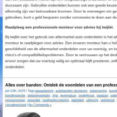
duurzaam zijn. Gebruikte onderdelen kunnen ook een goede keuze z
afkomstig zijn van betrouwbare bronnen. Door te overwegen om ger
gebruiken, kunt u geld besparen zonder concessies te doen aan de 
Raadpleeg een professionele monteur voor advies bij twijfel.
Bij twijfel over het gebruik van aftermarket auto onderdelen is het a
monteur te raadplegen voor advies. Een ervaren monteur kan u help
geschiktheid van de aftermarket onderdelen voor uw voertuig, en ka
risico’s of compatibiliteitsproblemen. Door te vertrouwen op het d
ervoor zorgen dat uw voertuig veilig en optimaal blijft presteren, ze
onderdelen.
Alles over banden: Ontdek de voordelen van een profes
juli 12th, 2025 / Tags:
aquaplaning
,
autobanden stockeren
,
balancering
,
band
bandinspectie
,
belastingsindex
,
grip
,
levensduur
,
onderhoud
,
opslaan
,
opti
remvermogen
,
reparatie
,
snelheidscodering
,
stabiliteit
,
uitlijning
,
veiligheid
,
Uncategorized
/
No Comments »