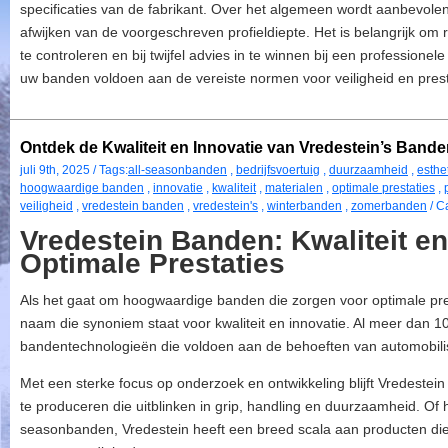
specificaties van de fabrikant. Over het algemeen wordt aanbevol
afwijken van de voorgeschreven profieldiepte. Het is belangrijk om
te controleren en bij twijfel advies in te winnen bij een profession
uw banden voldoen aan de vereiste normen voor veiligheid en pres
Ontdek de Kwaliteit en Innovatie van Vredestein’s Band
juli 9th, 2025 / Tags:
all-seasonbanden
,
bedrijfsvoertuig
,
duurzaamheid
,
esthe
hoogwaardige banden
,
innovatie
,
kwaliteit
,
materialen
,
optimale prestaties
,
veiligheid
,
vredestein banden
,
vredestein's
,
winterbanden
,
zomerbanden
/ C
Vredestein Banden: Kwaliteit en
Optimale Prestaties
Als het gaat om hoogwaardige banden die zorgen voor optimale prest
naam die synoniem staat voor kwaliteit en innovatie. Al meer dan 1
bandentechnologieën die voldoen aan de behoeften van automobilis
Met een sterke focus op onderzoek en ontwikkeling blijft Vredestei
te produceren die uitblinken in grip, handling en duurzaamheid. Of h
seasonbanden, Vredestein heeft een breed scala aan producten die