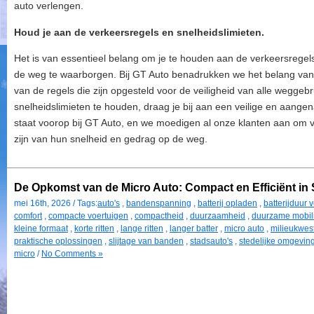
auto verlengen.
Houd je aan de verkeersregels en snelheidslimieten.
Het is van essentieel belang om je te houden aan de verkeersregels
de weg te waarborgen. Bij GT Auto benadrukken we het belang van 
van de regels die zijn opgesteld voor de veiligheid van alle weggeb
snelheidslimieten te houden, draag je bij aan een veilige en aangen
staat voorop bij GT Auto, en we moedigen al onze klanten aan om ve
zijn van hun snelheid en gedrag op de weg.
De Opkomst van de Micro Auto: Compact en Efficiënt in St
mei 16th, 2026 / Tags:
auto's
,
bandenspanning
,
batterij opladen
,
batterijduur 
comfort
,
compacte voertuigen
,
compactheid
,
duurzaamheid
,
duurzame mobili
kleine formaat
,
korte ritten
,
lange ritten
,
langer batter
,
micro auto
,
milieukwes
praktische oplossingen
,
slijtage van banden
,
stadsauto's
,
stedelijke omgevin
micro
/
No Comments »