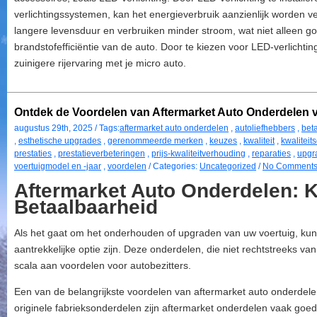
verlichtingssystemen, kan het energieverbruik aanzienlijk worden
langere levensduur en verbruiken minder stroom, wat niet alleen go
brandstofefficiëntie van de auto. Door te kiezen voor LED-verlichti
zuinigere rijervaring met je micro auto.
Ontdek de Voordelen van Aftermarket Auto Onderdelen 
augustus 29th, 2025 / Tags:
aftermarket auto onderdelen
,
autoliefhebbers
,
bet
,
esthetische upgrades
,
gerenommeerde merken
,
keuzes
,
kwaliteit
,
kwaliteit
prestaties
,
prestatieverbeteringen
,
prijs-kwaliteitverhouding
,
reparaties
,
upgr
voertuigmodel en -jaar
,
voordelen
/ Categories:
Uncategorized
/
No Comments
Aftermarket Auto Onderdelen: K
Betaalbaarheid
Als het gaat om het onderhouden of upgraden van uw voertuig, ku
aantrekkelijke optie zijn. Deze onderdelen, die niet rechtstreeks van
scala aan voordelen voor autobezitters.
Een van de belangrijkste voordelen van aftermarket auto onderdelen
originele fabrieksonderdelen zijn aftermarket onderdelen vaak goe