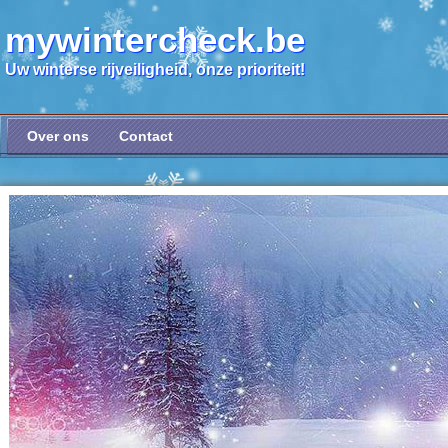
mywintercheck.be
Uw winterse rijveiligheid, onze prioriteit!
Over ons
Contact