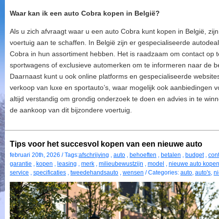
Waar kan ik een auto Cobra kopen in België?
Als u zich afvraagt waar u een auto Cobra kunt kopen in België, zijn
voertuig aan te schaffen. In België zijn er gespecialiseerde autodea
Cobra in hun assortiment hebben. Het is raadzaam om contact op 
sportwagens of exclusieve automerken om te informeren naar de b
Daarnaast kunt u ook online platforms en gespecialiseerde website
verkoop van luxe en sportauto’s, waar mogelijk ook aanbiedingen vo
altijd verstandig om grondig onderzoek te doen en advies in te winn
de aankoop van dit bijzondere voertuig.
Tips voor het succesvol kopen van een nieuwe auto
februari 20th, 2026 / Tags:
afschrijving
,
auto
,
behoeften
,
betalen
,
budget
,
con
garantie
,
kopen
,
leasing
,
merk
,
milieubewustzijn
,
model
,
nieuwe auto kope
service
,
specificaties
,
tweedehandsauto
,
wensen
/ Categories:
auto
,
auto's
,
n