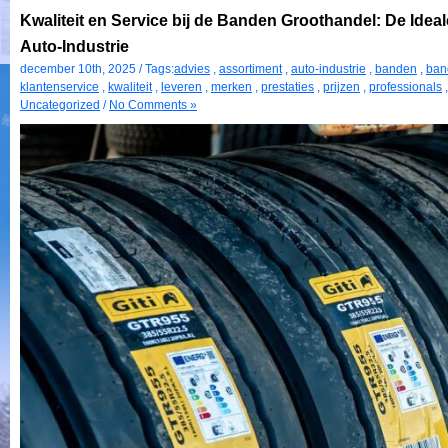
Kwaliteit en Service bij de Banden Groothandel: De Ideal
Auto-Industrie
december 10th, 2025 / Tags:
advies
,
assortiment
,
auto-industrie
,
banden
,
ban
klantenservice
,
kwaliteit
,
leveren
,
merken
,
prestaties
,
prijzen
,
professionals
Uncategorized
/
No Comments »