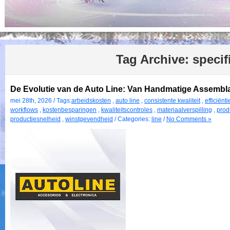
Tag Archive:
specif
De Evolutie van de Auto Line: Van Handmatige Assembl
mei 28th, 2026 / Tags:
arbeidskosten
,
auto line
,
consistente kwaliteit
,
efficiënti
workflows
,
kostenbesparingen
,
kwaliteitscontroles
,
materiaalverspilling
,
produ
productiesnelheid
,
winstgevendheid
/ Categories:
line
/
No Comments »