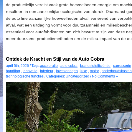
de productielijn vereist vaak grote hoeveelheden energie om machi
resulteert in een aanzienlijke ecologische voetafdruk. Daarnaast g
de auto line aanzienlijke hoeveelheden afval, variërend van verpak
afval, wat een uitdaging vormt voor duurzaamheid en milieubescher
essentieel voor autofabrikanten om zich bewust te zijn van deze neg
meer duurzame productiemethoden om de milieu-impact van de auto
Ontdek de Kracht en Stijl van de Auto Cobra
april 5th, 2026 / Tags:
acceleratie
,
auto cobra
,
brandstofefficiëntie
,
carrosserie
handling
,
innovatie
,
interieur
,
investeringen
,
luxe
,
motor
,
onderhoudskosten
technologische functies
/ Categories:
Uncategorized
/
No Comments »