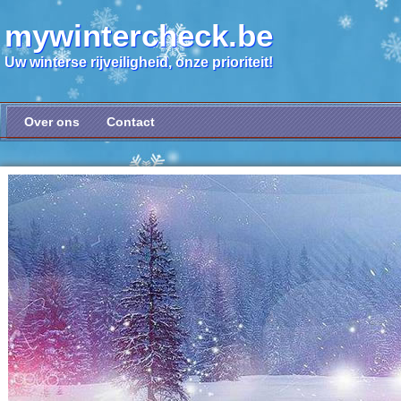
mywintercheck.be
Uw winterse rijveiligheid, onze prioriteit!
Over ons
Contact