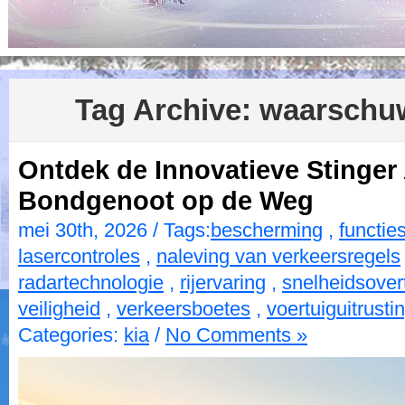
Tag Archive:
waarschu
Ontdek de Innovatieve Stinger
Bondgenoot op de Weg
mei 30th, 2026 / Tags:
bescherming
,
functie
lasercontroles
,
naleving van verkeersregels
radartechnologie
,
rijervaring
,
snelheidsover
veiligheid
,
verkeersboetes
,
voertuiguitrusti
Categories:
kia
/
No Comments »