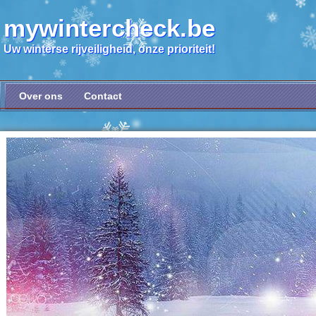
mywintercheck.be
Uw winterse rijveiligheid, onze prioriteit!
Over ons
Contact