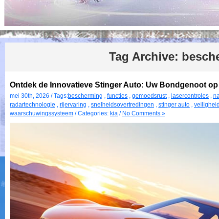
Tag Archive:
besch
Ontdek de Innovatieve Stinger Auto: Uw Bondgenoot o
mei 30th, 2026 / Tags:
bescherming
,
functies
,
gemoedsrust
,
lasercontroles
,
na
radartechnologie
,
rijervaring
,
snelheidsovertredingen
,
stinger auto
,
veilighei
waarschuwingssysteem
/ Categories:
kia
/
No Comments »