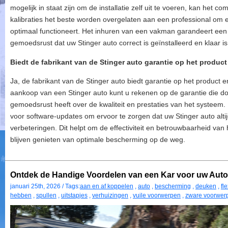
mogelijk in staat zijn om de installatie zelf uit te voeren, kan het 
kalibraties het beste worden overgelaten aan een professional om e
optimaal functioneert. Het inhuren van een vakman garandeert een v
gemoedsrust dat uw Stinger auto correct is geïnstalleerd en klaar is
Biedt de fabrikant van de Stinger auto garantie op het produc
Ja, de fabrikant van de Stinger auto biedt garantie op het product 
aankoop van een Stinger auto kunt u rekenen op de garantie die doo
gemoedsrust heeft over de kwaliteit en prestaties van het systeem.
voor software-updates om ervoor te zorgen dat uw Stinger auto altij
verbeteringen. Dit helpt om de effectiviteit en betrouwbaarheid va
blijven genieten van optimale bescherming op de weg.
Ontdek de Handige Voordelen van een Kar voor uw Auto
januari 25th, 2026 / Tags:
aan en af koppelen
,
auto
,
bescherming
,
deuken
,
fle
hebben
,
spullen
,
uitstapjes
,
verhuizingen
,
vuile voorwerpen
,
zware voorwer