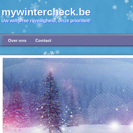
mywintercheck.be
Uw winterse rijveiligheid, onze prioriteit!
Over ons
Contact