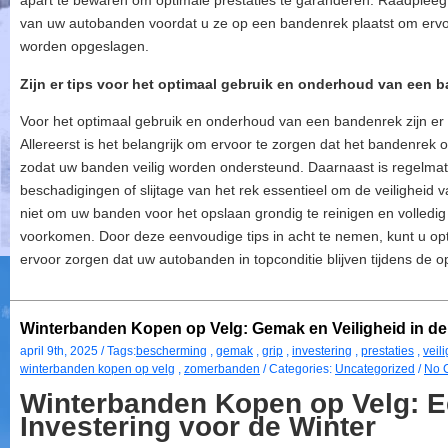
apart te bewaren om optimale prestaties te garanderen. Raadpleeg 
van uw autobanden voordat u ze op een bandenrek plaatst om ervoor
worden opgeslagen.
Zijn er tips voor het optimaal gebruik en onderhoud van een 
Voor het optimaal gebruik en onderhoud van een bandenrek zijn er e
Allereerst is het belangrijk om ervoor te zorgen dat het bandenrek 
zodat uw banden veilig worden ondersteund. Daarnaast is regelmat
beschadigingen of slijtage van het rek essentieel om de veilighei
niet om uw banden voor het opslaan grondig te reinigen en volledi
voorkomen. Door deze eenvoudige tips in acht te nemen, kunt u o
ervoor zorgen dat uw autobanden in topconditie blijven tijdens de o
Winterbanden Kopen op Velg: Gemak en Veiligheid in de
april 9th, 2025 / Tags:
bescherming
,
gemak
,
grip
,
investering
,
prestaties
,
veil
winterbanden kopen op velg
,
zomerbanden
/ Categories:
Uncategorized
/
No 
Winterbanden Kopen op Velg: 
Investering voor de Winter