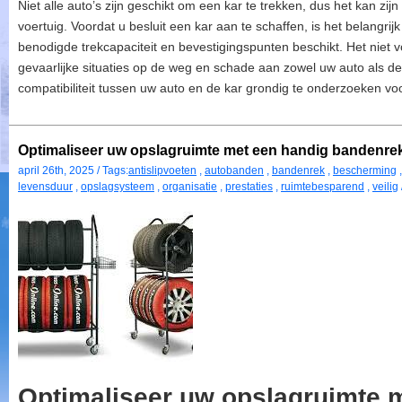
Niet alle auto’s zijn geschikt om een kar te trekken, dus het kan zij
voertuig. Voordat u besluit een kar aan te schaffen, is het belangri
benodigde trekcapaciteit en bevestigingspunten beschikt. Het niet v
gevaarlijke situaties op de weg en schade aan zowel uw auto als de
compatibiliteit tussen uw auto en de kar grondig te onderzoeken vo
Optimaliseer uw opslagruimte met een handig bandenre
april 26th, 2025 / Tags:
antislipvoeten
,
autobanden
,
bandenrek
,
bescherming
levensduur
,
opslagsysteem
,
organisatie
,
prestaties
,
ruimtebesparend
,
veilig
Optimaliseer uw opslagruimte 