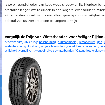
ruwe omstandigheden van koud weer, sneeuw en ijs. Hierdoor beh
prestaties langer, wat resulteert in een langere levensduur en mind
winterbanden op velg is dus niet alleen gunstig voor uw veiligheid e
behoud van uw zomerbanden op langere termijn.
Vergelijk de Prijs van Winterbanden voor Veiliger Rijden
december 8th, 2024 / Tags:
bescherming
,
duurzaamheid
,
gemoedsrust
,
grip
,
kostenbesparing
,
kwaliteit
,
langere levensduur
,
ongelukken voorkomen
,
prij
veiligheid
,
vergelijken
,
weggebruikers
,
winterbanden
/ Categories:
kosten
,
wi