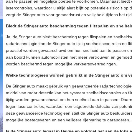
aan te passen en mogelijke boetes te voorkomen. Daarnaast biedt 
lasercontroles, waardoor u altijd alert blijft op potentiële risico’s o
zorgt de Stinger auto voor gemoedsrust en veiligheid tijdens het rij
Biedt de Stinger auto bescherming tegen flitspalen en snelhe
Ja, de Stinger auto biedt bescherming tegen flitspalen en snelheid
radartechnologie kan de Stinger auto tijdig snelheidscontroles en f
proactief worden gewaarschuwd om hun snelheid aan te passen en 
aan boord kunnen automobilisten met meer vertrouwen en gemoed
worden beschermd tegen mogelijke verkeersovertredingen.
Welke technologieën worden gebruikt in de Stinger auto om v
De Stinger auto maakt gebruik van geavanceerde radartechnologie
middel van radar detectie kan het systeem snelheidscontroles en fl
tijdig worden gewaarschuwd om hun snelheid aan te passen. Daarn
tegen lasercontroles, waardoor een uitgebreide detectie van potent
deze geavanceerde technologieën stelt de Stinger auto bestuurders 
mogelijke boetegevaren en een veiligere rijervaring te garanderen.
Is de Stinger auto legaal in België en voldoet het aan de loka