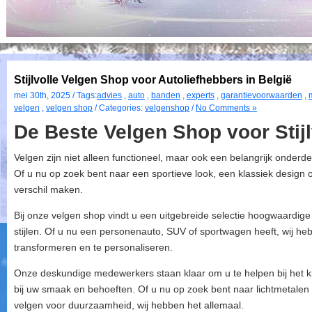
Stijlvolle Velgen Shop voor Autoliefhebbers in België
mei 30th, 2025 / Tags:
advies
,
auto
,
banden
,
experts
,
garantievoorwaarden
,
velgen
,
velgen shop
/ Categories:
velgenshop
/
No Comments »
De Beste Velgen Shop voor Stijl
Velgen zijn niet alleen functioneel, maar ook een belangrijk onderde
Of u nu op zoek bent naar een sportieve look, een klassiek design o
verschil maken.
Bij onze velgen shop vindt u een uitgebreide selectie hoogwaardige
stijlen. Of u nu een personenauto, SUV of sportwagen heeft, wij he
transformeren en te personaliseren.
Onze deskundige medewerkers staan klaar om u te helpen bij het ki
bij uw smaak en behoeften. Of u nu op zoek bent naar lichtmetalen 
velgen voor duurzaamheid, wij hebben het allemaal.