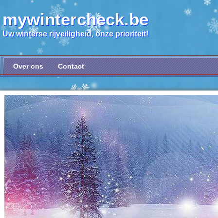
mywintercheck.be
Uw winterse rijveiligheid, onze prioriteit!
Over ons
Contact