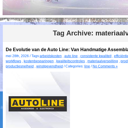
Tag Archive:
materiaalv
De Evolutie van de Auto Line: Van Handmatige Assembl
mei 28th, 2026 / Tags:
arbeidskosten
,
auto line
,
consistente kwaliteit
,
efficiënti
workflows
,
kostenbesparingen
,
kwaliteitscontroles
,
materiaalverspilling
,
produ
productiesnelheid
,
winstgevendheid
/ Categories:
line
/
No Comments »