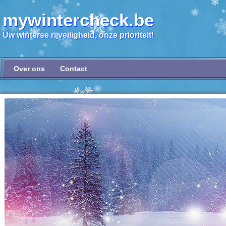
mywintercheck.be
Uw winterse rijveiligheid, onze prioriteit!
Over ons
Contact