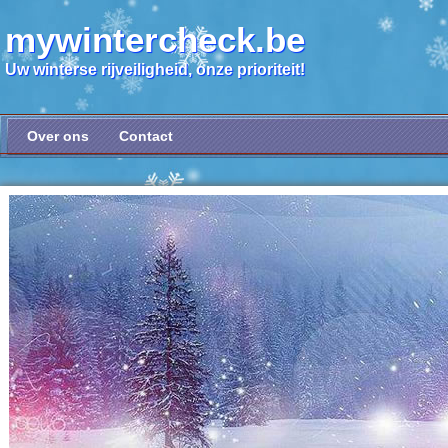
mywintercheck.be
Uw winterse rijveiligheid, onze prioriteit!
Over ons
Contact