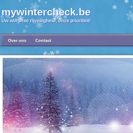
mywintercheck.be
Uw winterse rijveiligheid, onze prioriteit!
Over ons
Contact