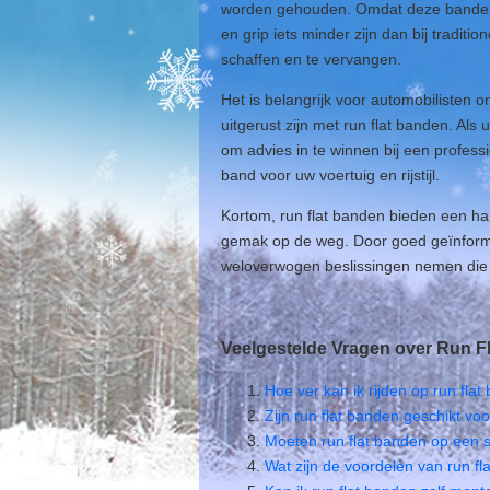
worden gehouden. Omdat deze banden ve
en grip iets minder zijn dan bij tradi
schaffen en te vervangen.
Het is belangrijk voor automobilisten om
uitgerust zijn met run flat banden. Al
om advies in te winnen bij een professi
band voor uw voertuig en rijstijl.
Kortom, run flat banden bieden een han
gemak op de weg. Door goed geïnforme
weloverwogen beslissingen nemen die b
Veelgestelde Vragen over Run F
Hoe ver kan ik rijden op run flat
Zijn run flat banden geschikt voo
Moeten run flat banden op een 
Wat zijn de voordelen van run fl