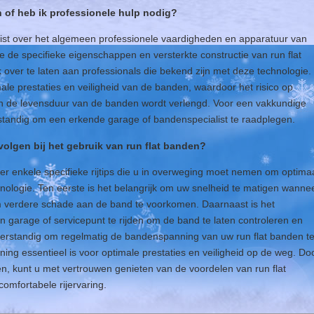
n of heb ik professionele hulp nodig?
ist over het algemeen professionele vaardigheden en apparatuur van
 de specifieke eigenschappen en versterkte constructie van run flat
 over te laten aan professionals die bekend zijn met deze technologie.
le prestaties en veiligheid van de banden, waardoor het risico op
n de levensduur van de banden wordt verlengd. Voor een vakkundige
erstandig om een erkende garage of bandenspecialist te raadplegen.
t volgen bij het gebruik van run flat banden?
n er enkele specifieke rijtips die u in overweging moet nemen om optima
hnologie. Ten eerste is het belangrijk om uw snelheid te matigen wanne
 om verdere schade aan de band te voorkomen. Daarnaast is het
 garage of servicepunt te rijden om de band te laten controleren en
 verstandig om regelmatig de bandenspanning van uw run flat banden t
ning essentieel is voor optimale prestaties en veiligheid op de weg. Do
en, kunt u met vertrouwen genieten van de voordelen van run flat
omfortabele rijervaring.