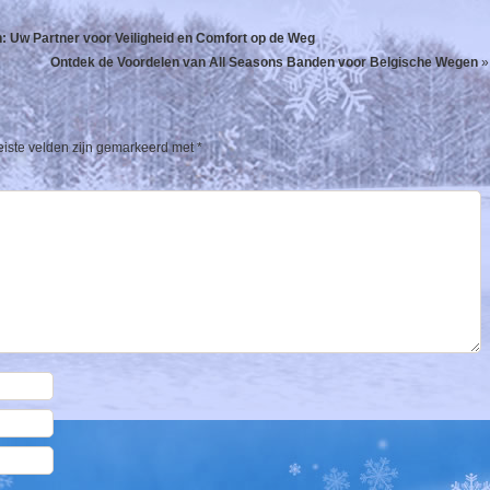
 Uw Partner voor Veiligheid en Comfort op de Weg
Ontdek de Voordelen van All Seasons Banden voor Belgische Wegen
»
eiste velden zijn gemarkeerd met
*