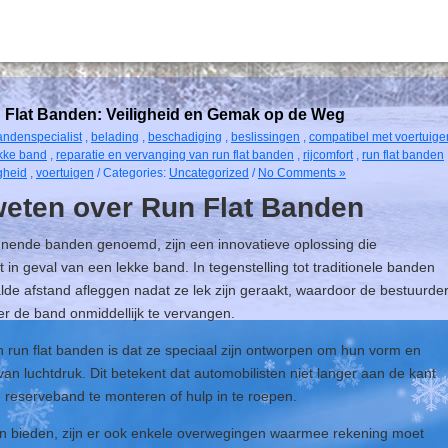
n Flat Banden: Veiligheid en Gemak op de Weg
andenspecialist
,
belading
,
beschadiging
,
beslissingen
,
compatibel met voertuige
kke band
,
reparatie en vervanging van run flat banden
,
rijcomfort
,
run flat banden
igheid
,
voertuigen
/ Categories:
Uncategorized
/
No Comments »
weten over Run Flat Banden
unende banden genoemd, zijn een innovatieve oplossing die
in geval van een lekke band. In tegenstelling tot traditionele banden
de afstand afleggen nadat ze lek zijn geraakt, waardoor de bestuurde
er de band onmiddellijk te vervangen.
n run flat banden is dat ze speciaal zijn ontworpen om hun vorm en
es van luchtdruk. Dit betekent dat automobilisten niet langer aan de kant
reserveband te monteren of hulp in te roepen.
en bieden, zijn er ook enkele overwegingen waarmee rekening moet