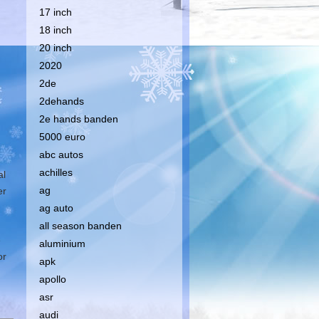
17 inch
18 inch
20 inch
2020
2de
2dehands
2e hands banden
5000 euro
abc autos
achilles
al
ag
er
ag auto
all season banden
e
aluminium
or
apk
apollo
asr
audi