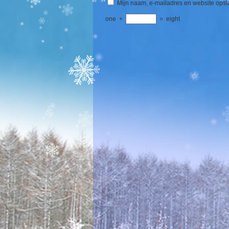
Mijn naam, e-mailadres en website opsl
one
+
=
eight