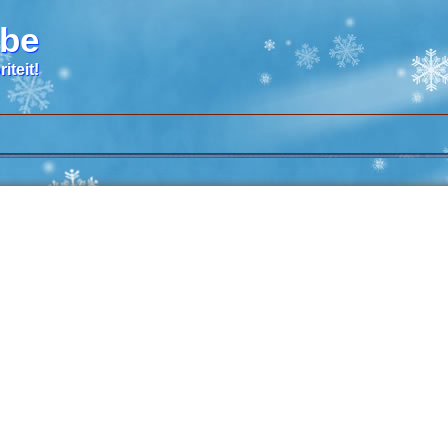
.be
iteit!