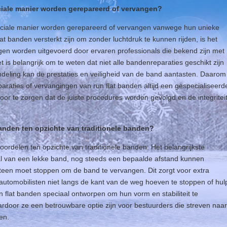
ciale manier worden gerepareerd of vervangen?
eciale manier worden gerepareerd of vervangen vanwege hun unieke
lat banden versterkt zijn om zonder luchtdruk te kunnen rijden, is het
ngen worden uitgevoerd door ervaren professionals die bekend zijn met
 is belangrijk om te weten dat niet alle bandenreparaties geschikt zijn
ndeling kan de prestaties en veiligheid van de band aantasten. Daarom
araties of vervangingen van run flat banden altijd een gespecialiseerd
or te zorgen dat de juiste procedures worden gevolgd en de integritei
banden ten opzichte van traditionele banden?
oordelen ten opzichte van traditionele banden. Het belangrijkste
eval van een lekke band, nog steeds een bepaalde afstand kunnen
teen moet stoppen om de band te vervangen. Dit zorgt voor extra
automobilisten niet langs de kant van de weg hoeven te stoppen of hul
n flat banden speciaal ontworpen om hun vorm en stabiliteit te
ardoor ze een betrouwbare optie zijn voor bestuurders die streven naar
en.