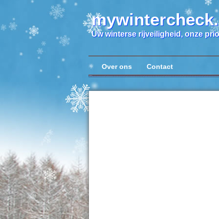
mywintercheck
Uw winterse rijveiligheid, onze prior
Over ons
Contact