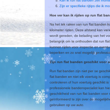
Kan ik run flat banden zelf mont
Zijn er specifieke rijtips die ik 
Hoe ver kan ik rijden op run flat ba
Na het lek raken van run flat banden 
kilometer rijden. Deze afstand kan var
wordt gereden, de belading van het vo
belangrijk om te onthouden dat run flat
kunnen rijden voor inspectie en event
beperken en zo snel mogelijk professi
Zijn run flat banden geschikt voor a
Run flat banden zijn niet per se geschik
flat banden en niet elk voertuig is com
controleren of hun voertuig geschikt i
professionele bandenspecialist kan hie
geschiktheid van run flat banden voor 
geïnformeerd te zijn over de mogelijkh
gebruiken op uw auto.