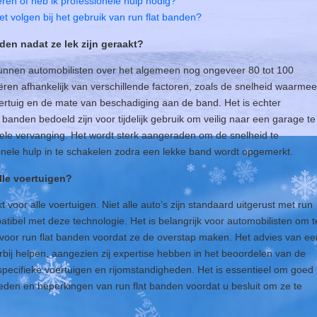
eren of heb ik professionele hulp nodig?
moet volgen bij het gebruik van run flat banden?
nden nadat ze lek zijn geraakt?
kunnen automobilisten over het algemeen nog ongeveer 80 tot 100
iëren afhankelijk van verschillende factoren, zoals de snelheid waarmee
ertuig en de mate van beschadiging aan de band. Het is echter
 banden bedoeld zijn voor tijdelijk gebruik om veilig naar een garage te
uele vervanging. Het wordt sterk aangeraden om de snelheid te
onele hulp in te schakelen zodra een lekke band wordt opgemerkt.
lle voertuigen?
t voor alle voertuigen. Niet alle auto’s zijn standaard uitgerust met run
patibel met deze technologie. Het is belangrijk voor automobilisten om t
s voor run flat banden voordat ze de overstap maken. Het advies van ee
rbij helpen, aangezien zij expertise hebben in het beoordelen van de
specifieke voertuigen en rijomstandigheden. Het is essentieel om goed
eden en beperkingen van run flat banden voordat u besluit om ze te