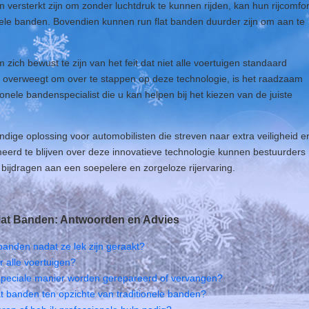
rsterkt zijn om zonder luchtdruk te kunnen rijden, kan hun rijcomfor
tionele banden. Bovendien kunnen run flat banden duurder zijn om aan te
 zich bewust te zijn van het feit dat niet alle voertuigen standaard
s u overweegt om over te stappen op deze technologie, is het raadzaam
onele bandenspecialist die u kan helpen bij het kiezen van de juiste
dige oplossing voor automobilisten die streven naar extra veiligheid e
erd te blijven over deze innovatieve technologie kunnen bestuurders
ijdragen aan een soepelere en zorgeloze rijervaring.
lat Banden: Antwoorden en Advies
 banden nadat ze lek zijn geraakt?
r alle voertuigen?
speciale manier worden gerepareerd of vervangen?
at banden ten opzichte van traditionele banden?