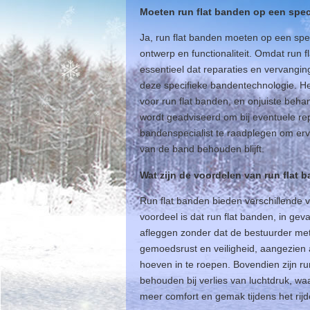
Moeten run flat banden op een spe
Ja, run flat banden moeten op een sp
ontwerp en functionaliteit. Omdat run f
essentieel dat reparaties en vervangi
deze specifieke bandentechnologie. Het
voor run flat banden, en onjuiste beha
wordt geadviseerd om bij eventuele rep
bandenspecialist te raadplegen om ervo
van de band behouden blijft.
Wat zijn de voordelen van run flat 
Run flat banden bieden verschillende v
voordeel is dat run flat banden, in g
afleggen zonder dat de bestuurder me
gemoedsrust en veiligheid, aangezien 
hoeven in te roepen. Bovendien zijn ru
behouden bij verlies van luchtdruk, wa
meer comfort en gemak tijdens het rijd