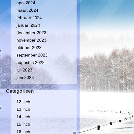
april 2024
maart 2024
februari 2024
januari 2024
december 2023
november 2023
oktober 2023
e
september 2023
t
augustus 2023
juli 2023
juni 2023
Categorieën
12 inch
p
13 inch
14 inch
15 inch
16 inch