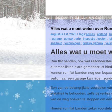
Alles wat u moet weten over Ru
augustus 1st, 2025 / Tags:
advies
,
afstand
,
b
,
garage
,
gemak
,
grip
,
inspectie
,
kosten
,
le
snelheid
,
technologie
,
tijdelijk gebruik
,
veil
Alles wat u moet 
Run flat banden, ook wel zelfonderste
automobilisten extra gemoedsrust biedt 
kunnen run flat banden nog een bepaal
veilig naar een garage kan rijden zond
Een van de belangrijkste voordelen va
stabiliteit te behouden, zelfs bij verli
van de weg hoeven te stoppen om een 
Hoewel run flat banden zeker voordel