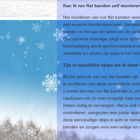
Kan ik run flat banden zelf montere
Het monteren van run flat banden vere
een ervaren bandenspecialist. Vanwege
banden is het aan te raden om dit werk
Een correcte montage zorgt voor optima
beschadiging wordt geminimaliseerd e
installatie en advies op maat is het v
Zijn er specifieke rijtips die ik moe
Bij het gebruik van run flat banden zij
te profiteren van deze innovatieve tec
u merkt dat een run flat band lek is,
raadzaam om zo snel mogelijk naar een
indien nodig te vervangen. Het is ook
controleren, aangezien een juiste span
deze eenvoudige rijtips in acht te nem
banden en zorgen voor een veilige en c