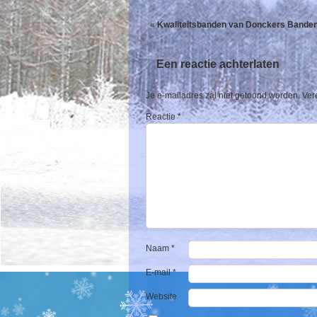
«
Kwaliteitsbanden van Donckers Banden:
Een reactie achterlaten
Je e-mailadres zal niet getoond worden.
Ver
Reactie
*
Naam
*
E-mail
*
Website