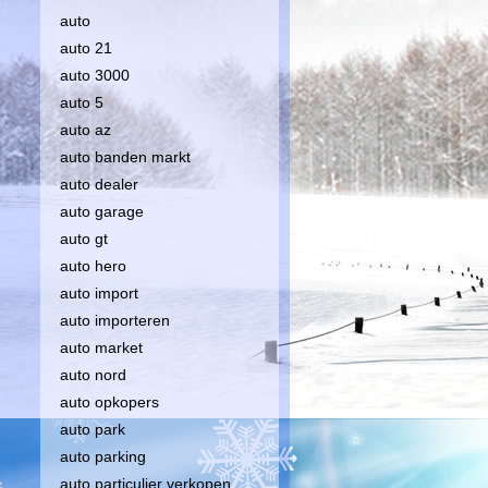
auto
auto 21
auto 3000
auto 5
auto az
auto banden markt
auto dealer
auto garage
auto gt
auto hero
auto import
auto importeren
auto market
auto nord
auto opkopers
auto park
auto parking
auto particulier verkopen