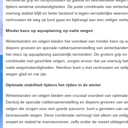
verbeterde grip en remprestaties op gladde en besneeuwde wegen, 
tijdens winterse omstandigheden. De juiste combinatie van winterb
voertuig stabiel blijft en beter bestand is tegen verraderlijke wee
vertrouwen de weg op kunt gaan en bijdraagt aan een veiliger ver
Minder kans op aquaplaning op natte wegen
Winterbanden en velgen bieden het voordeel van minder kans op a
diepere groeven en speciale rubbersamenstelling van winterbanden 
het risico op aquaplaning aanzienlijk vermindert. De grotere grip en 
combinatie met geschikte velgen, zorgen ervoor dat uw voertuig be
natte wegomstandigheden. Hierdoor kunt u met vertrouwen en veiligh
wegen glad en nat zijn.
Optimale stabiliteit tijdens het rijden in de winter
Winterbanden en velgen bieden een cruciaal voordeel van optimale stab
Dankzij de speciale rubbersamenstelling en diepere groeven van w
velgen die zorgen voor een goede pasvorm, kunt u genieten van ve
besneeuwde wegen. Deze combinatie verhoogt niet alleen uw veilig
soepel en stabiel te manoeuvreren, zelfs onder de meest uitdagen