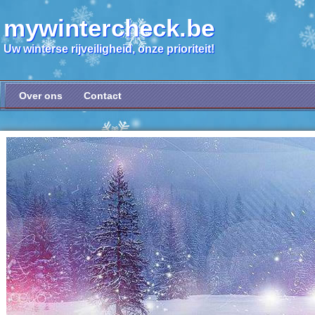
mywintercheck.be
Uw winterse rijveiligheid, onze prioriteit!
Over ons
Contact