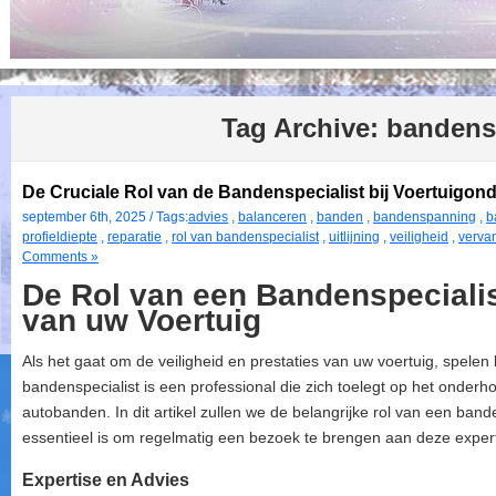
Tag Archive:
bandensp
De Cruciale Rol van de Bandenspecialist bij Voertuigo
september 6th, 2025 / Tags:
advies
,
balanceren
,
banden
,
bandenspanning
,
b
profieldiepte
,
reparatie
,
rol van bandenspecialist
,
uitlijning
,
veiligheid
,
verva
Comments »
De Rol van een Bandenspecialis
van uw Voertuig
Als het gaat om de veiligheid en prestaties van uw voertuig, spelen
bandenspecialist is een professional die zich toelegt op het onderh
autobanden. In dit artikel zullen we de belangrijke rol van een ba
essentieel is om regelmatig een bezoek te brengen aan deze exper
Expertise en Advies