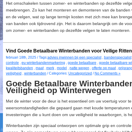
Het omschakelen tussen zomer- en winterbanden op dezelfde velge
meebrengen. Zo kan het monteren en demonteren van de banden v
en de velgen, wat op lange termijn kosten met zich mee kan brenge
van banden ook tijdrovend zijn. Het is daarom belangrijk om de voor
om zomer- en winterbanden op dezelfde velgen te laten monteren.
Vind Goede Betaalbare Winterbanden voor Veilige Ritten
februari 18th, 2025 / Tags:
advies inwinnen bij een specialist
,
bandenspecialist
controle
,
eu-winterbandenmarkering
,
goede betaalbare
,
goede betaalbare w
kwaliteitsbanden
,
maat
,
merk
,
model
,
natte wegen
,
offerte op maat
,
prijsran
veiligheid
,
winterbanden
/ Categories:
Uncategorized
/
No Comments »
Goede Betaalbare Winterbanden:
Veiligheid op Winterwegen
Met de winter voor de deur is het essentieel om uw voertuig voor t
weersomstandigheden die gepaard gaan met koude temperaturen e
investeringen die u kunt doen om uw veiligheid te waarborgen, is 
Winterbanden zijn speciaal ontworpen om optimale grip en controle