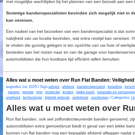
met mogelijke wachttijden bij het plannen van een bezoek aan een 
Sommige bandenspecialisten bevinden zich mogelijk niet in de 
kan vereisen.
Een nadeel van het bezoeken van een bandenspecialist is dat sommi
nabijheid van uw locatie bevinden, wat extra reistijd kan vereisen. 
te vinden die gunstig gelegen is ten opzichte van uw huis of werkpl
besteden aan het reizen naar en van de garage voor bandenservice
automobilisten die hun kostbare tijd efficiënt willen benutten.
Alles wat u moet weten over Run Flat Banden: Veilighe
augustus 1st, 2025 / Tags:
advies
,
afstand
,
bandenspecialist
,
belading
,
besch
,
garage
,
gemak
,
grip
,
inspectie
,
kosten
,
lekke band
,
reparatie en vervangin
snelheid
,
technologie
,
tijdelijk gebruik
,
veiligheid
,
voertuigen
/ Categories:
Un
Alles wat u moet weten over Ru
Run flat banden, ook wel zelfondersteunende banden genoemd, zijn
automobilisten extra gemoedsrust biedt in geval van een lekke band.
kunnen run flat banden nog een bepaalde afstand afleggen nadat ze