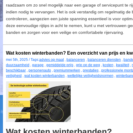
raadzaam om zo snel mogelijk naar een garage of servicepunt te ri
indien nodig te vervangen. Het is ook verstandig om regelmatig de
controleren, aangezien een juiste spanning essentieel is voor optim
deze eenvoudige rijtips in acht te nemen, kunt u met vertrouwen ge
banden en zorgen voor een veilige en comfortabele rijervaring.
Wat kosten winterbanden? Een overzicht van prijs en kwa
mei 5th, 2025 / Tags:
advies op maat
,
balanceren
,
balanceren diensten
,
band
duurzaamheid
,
garage
,
gemiddelde prijs
,
grip op de weg
,
kosten
,
kwaliteit
,
beschikbaar
,
personenauto
,
premiummerken
,
prestaties
,
professionele mont
veiligheid
,
wat kosten winterbanden
,
wettelijke veiligheidsnormen
,
winterban
Wat kosten winterbanden?