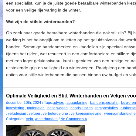
een specialist, kun je de juiste goede betaalbare winterbanden kie
voor een veilige rijervaring in de winter.
Wat zijn de stilste winterbanden?
Op zoek naar goede betaalbare winterbanden die ook stil zijn? Bij h
werking is het belangrijk om te letten op het geluidsniveau dat word
banden. Sommige bandenmerken en -modellen zijn speciaal ontwor
tijdens het rijden, wat resulteert in een comfortabelere en stillere r
met een lager geluidsniveau, kunt u genieten van een rustige en aang
uitstekende grip en veiligheid op winterwegen. Raadpleeg een band
opties voor stille winterbanden die passen binnen uw budget en vol
Optimale Veiligheid en Stijl: Winterbanden en Velgen vo
december 10th, 2024 / Tags:
advies
,
aquaplaning
,
bandenspecialist
,
bevrore
investering
,
materialen
,
natte wegen
,
noodsituaties
,
remprestaties
,
rubbersa
,
velgdesign
,
velgen
,
verbeterde grip
,
verkeersomgeving
,
weersomstandigh
Categories:
velg
,
winterbanden
/
No Comments »