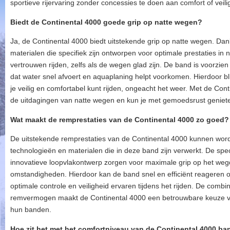
sportieve rijervaring zonder concessies te doen aan comfort of veili
Biedt de Continental 4000 goede grip op natte wegen?
Ja, de Continental 4000 biedt uitstekende grip op natte wegen. Da
materialen die specifiek zijn ontworpen voor optimale prestaties in
vertrouwen rijden, zelfs als de wegen glad zijn. De band is voorzie
dat water snel afvoert en aquaplaning helpt voorkomen. Hierdoor blij
je veilig en comfortabel kunt rijden, ongeacht het weer. Met de Co
de uitdagingen van natte wegen en kun je met gemoedsrust genieten
Wat maakt de remprestaties van de Continental 4000 zo goed?
De uitstekende remprestaties van de Continental 4000 kunnen wo
technologieën en materialen die in deze band zijn verwerkt. De spe
innovatieve loopvlakontwerp zorgen voor maximale grip op het wegd
omstandigheden. Hierdoor kan de band snel en efficiënt reageren 
optimale controle en veiligheid ervaren tijdens het rijden. De combin
remvermogen maakt de Continental 4000 een betrouwbare keuze vo
hun banden.
Hoe zit het met het comfortniveau van de Continental 4000 ba