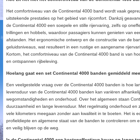
Het comfortniveau van de Continental 4000 band wordt vaak gepre
uitstekende prestaties op het gebied van rijcomfort. Dankzij geava
de Continental 4000 een soepele en stille rijervaring, zelfs op onef
trillingen en hobbels, waardoor passagiers kunnen genieten van een 
afstanden. Het ergonomische ontwerp en de constructie van de ban
geluidsniveaus, wat resulteert in een rustige en aangename rijerva
Kortom, het comfortniveau van de Continental 4000 band is van hoo
en ontspannen rijbeleving.
Hoelang gaat een set Continental 4000 banden gemiddeld me
Een veelgestelde vraag over de Continental 4000 banden is hoe l
levensduur van de Continental 4000 banden kan variëren afhankelijk v
wegomstandigheden en onderhoud. Over het algemeen staan Cont
duurzaamheid en lange levensduur. Met regelmatig onderhoud en 
vele kilometers meegaan zonder aan kwaliteit in te boeten. Het is 
profieldiepte en algemene staat van de banden te controleren om e
en veilig blijven op de weg.
Is de Continental 4000 een kosteneffectieve keuze op lange te