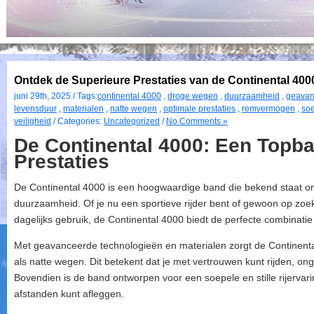
Ontdek de Superieure Prestaties van de Continental 40
juni 29th, 2025 / Tags:
continental 4000
,
droge wegen
,
duurzaamheid
,
geavan
levensduur
,
materialen
,
natte wegen
,
optimale prestaties
,
remvermogen
,
soe
veiligheid
/ Categories:
Uncategorized
/
No Comments »
De Continental 4000: Een Topb
Prestaties
De Continental 4000 is een hoogwaardige band die bekend staat om 
duurzaamheid. Of je nu een sportieve rijder bent of gewoon op zo
dagelijks gebruik, de Continental 4000 biedt de perfecte combinatie 
Met geavanceerde technologieën en materialen zorgt de Continenta
als natte wegen. Dit betekent dat je met vertrouwen kunt rijden, 
Bovendien is de band ontworpen voor een soepele en stille rijervar
afstanden kunt afleggen.