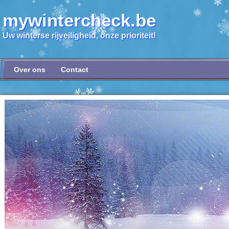
mywintercheck.be
Uw winterse rijveiligheid, onze prioriteit!
Over ons
Contact