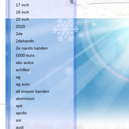
.
17 inch
18 inch
20 inch
2020
2de
2dehands
2e hands banden
5000 euro
abc autos
achilles
ag
ag auto
all season banden
aluminium
apk
apollo
asr
audi