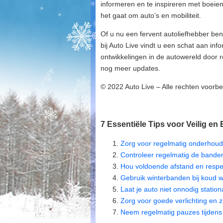
informeren en te inspireren met boeie
het gaat om auto’s en mobiliteit.
Of u nu een fervent autoliefhebber ben
bij Auto Live vindt u een schat aan inf
ontwikkelingen in de autowereld door 
nog meer updates.
© 2022 Auto Live – Alle rechten voor
7 Essentiële Tips voor Veilig en 
Zorg voor regelmatig onderhoud 
Controleer regelmatig de banden
Hou voldoende afstand en respe
Gebruik winterbanden bij koud w
Laat je auto niet onnodig statio
Zorg voor goede verlichting en zi
Neem regelmatig pauzes tijdens