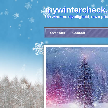
mywintercheck
Uw winterse rijveiligheid, onze prior
Over ons
Contact