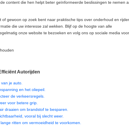
nde content die hen helpt beter geïnformeerde beslissingen te nemen a
t of gewoon op zoek bent naar praktische tips over onderhoud en rijde
ormatie die uw interesse zal wekken. Blijf op de hoogte van alle
regelmatig onze website te bezoeken en volg ons op sociale media voo
behouden
Efficiënt Autorijden
van je auto.
spanning en het oliepeil.
cteer de verkeersregels.
eer voor betere grip.
nair draaien om brandstof te besparen.
chtbaarheid, vooral bij slecht weer.
 lange ritten om vermoeidheid te voorkomen.