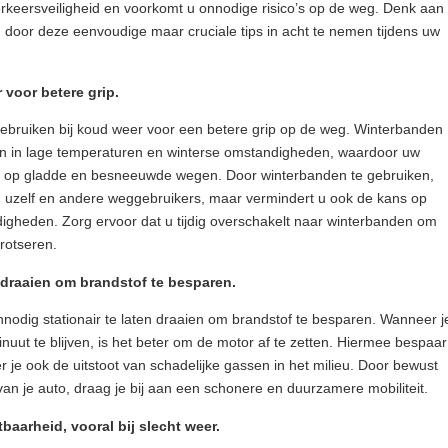
erkeersveiligheid en voorkomt u onnodige risico’s op de weg. Denk aan
 door deze eenvoudige maar cruciale tips in acht te nemen tijdens uw
voor betere grip.
gebruiken bij koud weer voor een betere grip op de weg. Winterbanden
ren in lage temperaturen en winterse omstandigheden, waardoor uw
heeft op gladde en besneeuwde wegen. Door winterbanden te gebruiken,
an uzelf en andere weggebruikers, maar vermindert u ook de kans op
igheden. Zorg ervoor dat u tijdig overschakelt naar winterbanden om
rotseren.
r draaien om brandstof te besparen.
onnodig stationair te laten draaien om brandstof te besparen. Wanneer j
nuut te blijven, is het beter om de motor af te zetten. Hiermee bespaar
r je ook de uitstoot van schadelijke gassen in het milieu. Door bewust
van je auto, draag je bij aan een schonere en duurzamere mobiliteit.
baarheid, vooral bij slecht weer.