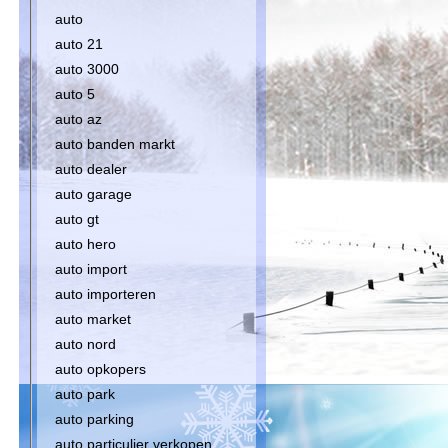
auto
auto 21
auto 3000
auto 5
auto az
auto banden markt
auto dealer
auto garage
auto gt
auto hero
auto import
auto importeren
auto market
auto nord
auto opkopers
auto park
auto parking
auto particulier verkopen