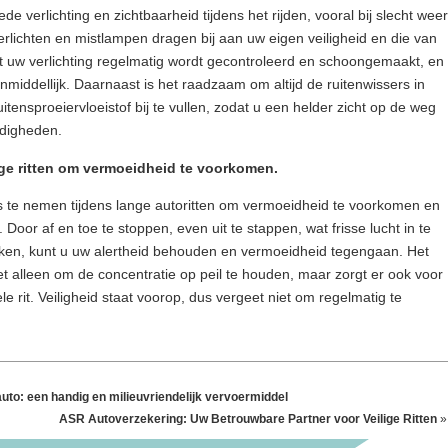
e verlichting en zichtbaarheid tijdens het rijden, vooral bij slecht weer
lichten en mistlampen dragen bij aan uw eigen veiligheid en die van
 uw verlichting regelmatig wordt gecontroleerd en schoongemaakt, en
middellijk. Daarnaast is het raadzaam om altijd de ruitenwissers in
tensproeiervloeistof bij te vullen, zodat u een helder zicht op de weg
ndigheden.
ge ritten om vermoeidheid te voorkomen.
s te nemen tijdens lange autoritten om vermoeidheid te voorkomen en
Door af en toe te stoppen, even uit te stappen, wat frisse lucht in te
en, kunt u uw alertheid behouden en vermoeidheid tegengaan. Het
t alleen om de concentratie op peil te houden, maar zorgt er ook voor
ele rit. Veiligheid staat voorop, dus vergeet niet om regelmatig te
uto: een handig en milieuvriendelijk vervoermiddel
ASR Autoverzekering: Uw Betrouwbare Partner voor Veilige Ritten
»