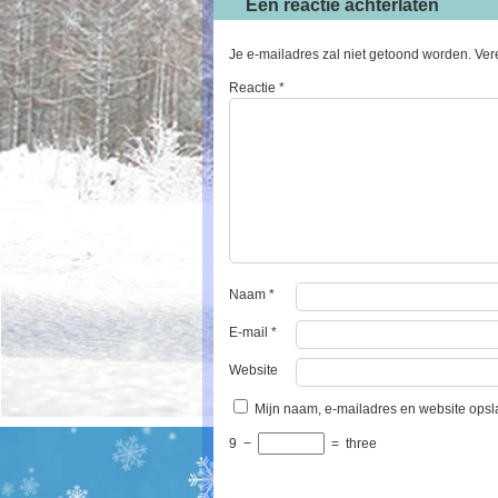
Een reactie achterlaten
Je e-mailadres zal niet getoond worden.
Ver
Reactie
*
Naam
*
E-mail
*
Website
Mijn naam, e-mailadres en website opsl
9
−
=
three