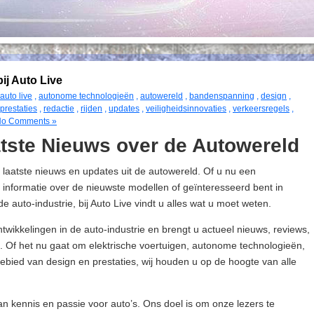
ij Auto Live
auto live
,
autonome technologieën
,
autowereld
,
bandenspanning
,
design
,
prestaties
,
redactie
,
rijden
,
updates
,
veiligheidsinnovaties
,
verkeersregels
,
o Comments »
atste Nieuws over de Autowereld
 laatste nieuws en updates uit de autowereld. Of u nu een
 informatie over de nieuwste modellen of geïnteresseerd bent in
 auto-industrie, bij Auto Live vindt u alles wat u moet weten.
ntwikkelingen in de auto-industrie en brengt u actueel nieuws, reviews,
. Of het nu gaat om elektrische voertuigen, autonome technologieën,
 gebied van design en prestaties, wij houden u op de hoogte van alle
van kennis en passie voor auto’s. Ons doel is om onze lezers te