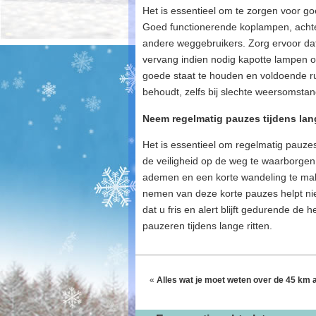
Het is essentieel om te zorgen voor goed
Goed functionerende koplampen, achter
andere weggebruikers. Zorg ervoor dat
vervang indien nodig kapotte lampen on
goede staat te houden en voldoende rui
behoudt, zelfs bij slechte weersomsta
Neem regelmatig pauzes tijdens lan
Het is essentieel om regelmatig pauze
de veiligheid op de weg te waarborgen. 
ademen en een korte wandeling te mak
nemen van deze korte pauzes helpt nie
dat u fris en alert blijft gedurende de h
pauzeren tijdens lange ritten.
«
Alles wat je moet weten over de 45 km a