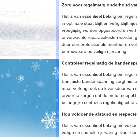
Zorg voor regelmatig onderhoud van
Het is van essentieel belang om regel
in optimale staat blijft en veilig blijf
vroegtijdig worden opgespoord en verh
onverwachte reparatiekosten worden ge
door een professionele monteur en v
betrouwbare en veilige rijervaring.
Controleer regelmatig de bandenspa
Het is van essentieel belang om regelm
Een juiste bandenspanning zorgt niet a
maar verlengt ook de levensduur van u
ervoor te zorgen dat de motor soepel 
belangrijke controles regelmatig uit te
Hou voldoende afstand en respectee
Het is van essentieel belang om voldo
veilige en soepele rijervaring. Door e