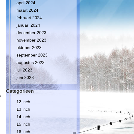
april 2024
maart 2024
februari 2024
januari 2024
december 2023
november 2023
oktober 2023
september 2023
augustus 2023
juli 2023
juni 2023
Categorieën
e
12 inch
13 inch
14 inch
15 inch
16 inch