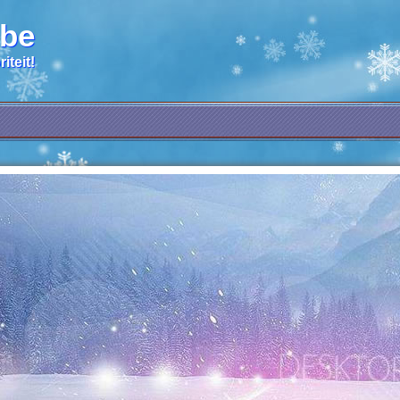
.be
iteit!