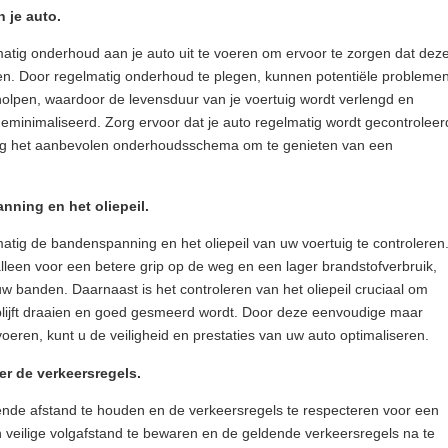
 je auto.
matig onderhoud aan je auto uit te voeren om ervoor te zorgen dat dez
t rijden. Door regelmatig onderhoud te plegen, kunnen potentiële probleme
olpen, waardoor de levensduur van je voertuig wordt verlengd en
minimaliseerd. Zorg ervoor dat je auto regelmatig wordt gecontroleer
olg het aanbevolen onderhoudsschema om te genieten van een
nning en het oliepeil.
atig de bandenspanning en het oliepeil van uw voertuig te controleren
lleen voor een betere grip op de weg en een lager brandstofverbruik,
w banden. Daarnaast is het controleren van het oliepeil cruciaal om
blijft draaien en goed gesmeerd wordt. Door deze eenvoudige maar
 voeren, kunt u de veiligheid en prestaties van uw auto optimaliseren.
r de verkeersregels.
ende afstand te houden en de verkeersregels te respecteren voor een
en veilige volgafstand te bewaren en de geldende verkeersregels na te