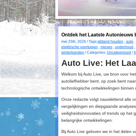
Ontdek het Laatste Autonieuws b
mei 25th, 2026 / Tags:
afstand houden
,
auto
,
elektrische voertuigen
,
nieuws
,
onderhoud
,
winterbanden
/ Categories:
Uncategorized
/
N
Auto Live: Het La
Welkom bij Auto Live, uw bron voor het
autoliefhebber bent, op zoek bent naar
technologische ontwikkelingen binnen de
Onze redactie volgt nauwlettend alle o
vergelijkingen en diepgaande analyses
veiligheidsinnovaties of trends op het
belangrijke ontwikkelingen.
Bij Auto Live geloven we in het delen 