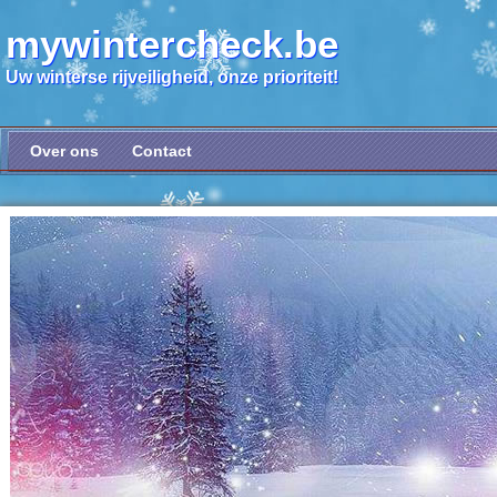
mywintercheck.be
Uw winterse rijveiligheid, onze prioriteit!
Over ons
Contact