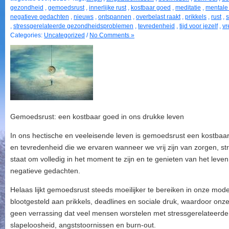
gezondheid
,
gemoedsrust
,
innerlijke rust
,
kostbaar goed
,
meditatie
,
mentale
negatieve gedachten
,
nieuws
,
ontspannen
,
overbelast raakt
,
prikkels
,
rust
,
s
,
stressgerelateerde gezondheidsproblemen
,
tevredenheid
,
tijd voor jezelf
,
vr
Categories:
Uncategorized
/
No Comments »
Gemoedsrust: een kostbaar goed in ons drukke leven
In ons hectische en veeleisende leven is gemoedsrust een kostbaar 
en tevredenheid die we ervaren wanneer we vrij zijn van zorgen, st
staat om volledig in het moment te zijn en te genieten van het leve
negatieve gedachten.
Helaas lijkt gemoedsrust steeds moeilijker te bereiken in onze m
blootgesteld aan prikkels, deadlines en sociale druk, waardoor onze
geen verrassing dat veel mensen worstelen met stressgerelateerd
slapeloosheid, angststoornissen en burn-out.