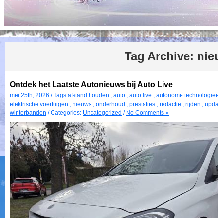
Tag Archive:
nie
Ontdek het Laatste Autonieuws bij Auto Live
mei 25th, 2026 / Tags:
afstand houden
,
auto
,
auto live
,
autonome technologie
elektrische voertuigen
,
nieuws
,
onderhoud
,
prestaties
,
redactie
,
rijden
,
upda
winterbanden
/ Categories:
Uncategorized
/
No Comments »