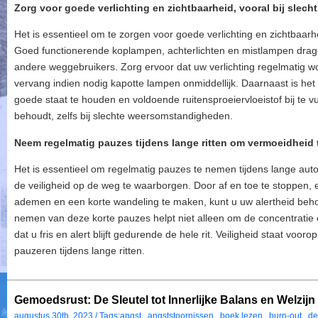
Zorg voor goede verlichting en zichtbaarheid, vooral bij slecht
Het is essentieel om te zorgen voor goede verlichting en zichtbaarheid
Goed functionerende koplampen, achterlichten en mistlampen dragen
andere weggebruikers. Zorg ervoor dat uw verlichting regelmatig 
vervang indien nodig kapotte lampen onmiddellijk. Daarnaast is het
goede staat te houden en voldoende ruitensproeiervloeistof bij te v
behoudt, zelfs bij slechte weersomstandigheden.
Neem regelmatig pauzes tijdens lange ritten om vermoeidheid
Het is essentieel om regelmatig pauzes te nemen tijdens lange au
de veiligheid op de weg te waarborgen. Door af en toe te stoppen, ev
ademen en een korte wandeling te maken, kunt u uw alertheid be
nemen van deze korte pauzes helpt niet alleen om de concentratie 
dat u fris en alert blijft gedurende de hele rit. Veiligheid staat voor
pauzeren tijdens lange ritten.
Gemoedsrust: De Sleutel tot Innerlijke Balans en Welzijn
augustus 30th, 2023 / Tags:
angst
,
angststoornissen
,
boek lezen
,
burn-out
,
de