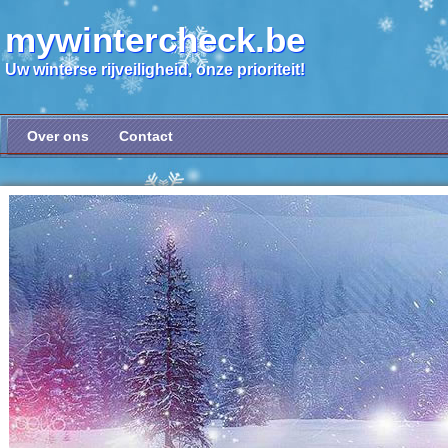
mywintercheck.be
Uw winterse rijveiligheid, onze prioriteit!
Over ons
Contact