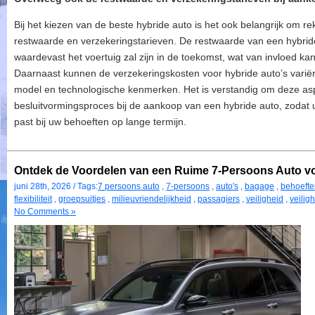
Bij het kiezen van de beste hybride auto is het ook belangrijk om r
restwaarde en verzekeringstarieven. De restwaarde van een hybrid
waardevast het voertuig zal zijn in de toekomst, wat van invloed ka
Daarnaast kunnen de verzekeringskosten voor hybride auto’s variëre
model en technologische kenmerken. Het is verstandig om deze a
besluitvormingsproces bij de aankoop van een hybride auto, zoda
past bij uw behoeften op lange termijn.
Ontdek de Voordelen van een Ruime 7-Persoons Auto vo
juni 28th, 2026 / Tags:
7 persoons auto
,
7-persoons
,
auto's
,
bagage
,
behoefte
flexibiliteit
,
groepsuitjes
,
milieuvriendelijkheid
,
passagiers
,
veiligheid
,
veilig
No Comments »