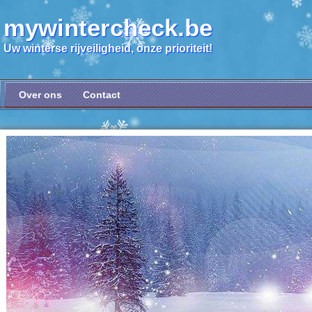
mywintercheck.be
Uw winterse rijveiligheid, onze prioriteit!
Over ons
Contact