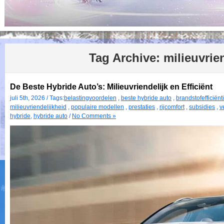
Tag Archive:
milieuvrie
De Beste Hybride Auto’s: Milieuvriendelijk en Efficiënt
juli 5th, 2026 / Tags:
belastingvoordelen
,
beste hybride auto
,
brandstofefficiënt
milieuvriendelijkheid
,
populaire modellen
,
prestaties
,
rijcomfort
,
subsidies
,
v
hybride
,
hybride auto
/
No Comments »