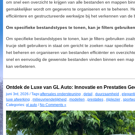
om snel een overzicht te krijgen van alle bestanden en mappen binn
gemakkelijker wordt om gegevens te organiseren en te beheren. Het 
efficiëntere en gestructureerde werkwijze bij het verkennen van de
Om specifieke bestandstypes te tonen, kan je filters gebruiken 
Om specifieke bestandstypes te tonen, kan je filters gebruiken zoals 
trucje stelt gebruikers in staat om gericht te zoeken naar specifi
het beheren en organiseren van bestanden efficiënter en overzichtel
snel en eenvoudig de gewenste bestanden vinden binnen een map of 
kan verbeteren.
Ontdek de Luxe van GL Auto: Innovatie en Prestaties G
juni 3rd, 2026 / Tags:
aftersales ondersteuning
,
detail
,
duurzaamheid
,
elegant
luxe afwerking
,
milieuvriendelijkheid
,
modellen
,
prestaties
,
rijplezier
,
sportw
Categories:
gl auto
/
No Comments »