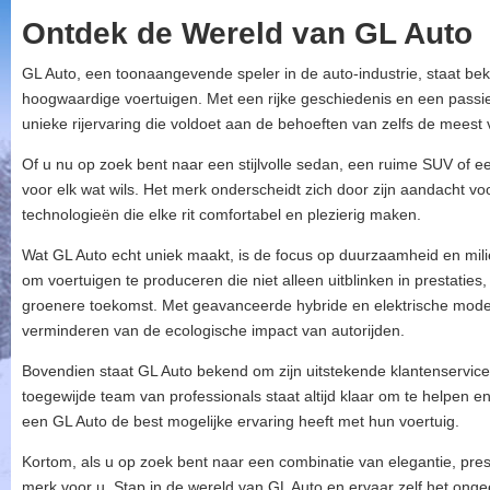
Ontdek de Wereld van GL Auto
GL Auto, een toonaangevende speler in de auto-industrie, staat be
hoogwaardige voertuigen. Met een rijke geschiedenis en een pass
unieke rijervaring die voldoet aan de behoeften van zelfs de meest
Of u nu op zoek bent naar een stijlvolle sedan, een ruime SUV of e
voor elk wat wils. Het merk onderscheidt zich door zijn aandacht vo
technologieën die elke rit comfortabel en plezierig maken.
Wat GL Auto echt uniek maakt, is de focus op duurzaamheid en milie
om voertuigen te produceren die niet alleen uitblinken in prestati
groenere toekomst. Met geavanceerde hybride en elektrische modell
verminderen van de ecologische impact van autorijden.
Bovendien staat GL Auto bekend om zijn uitstekende klantenservice
toegewijde team van professionals staat altijd klaar om te helpen e
een GL Auto de best mogelijke ervaring heeft met hun voertuig.
Kortom, als u op zoek bent naar een combinatie van elegantie, pre
merk voor u. Stap in de wereld van GL Auto en ervaar zelf het ong