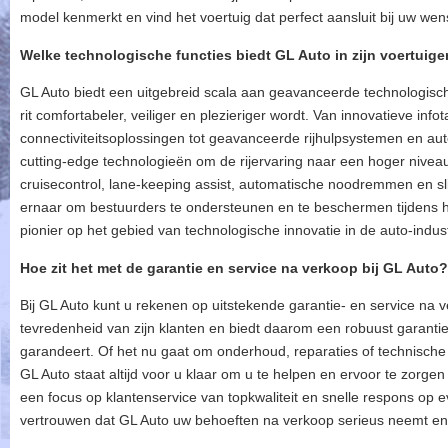
model kenmerkt en vind het voertuig dat perfect aansluit bij uw wens
Welke technologische functies biedt GL Auto in zijn voertuig
GL Auto biedt een uitgebreid scala aan geavanceerde technologische
rit comfortabeler, veiliger en plezieriger wordt. Van innovatieve in
connectiviteitsoplossingen tot geavanceerde rijhulpsystemen en aut
cutting-edge technologieën om de rijervaring naar een hoger niveau 
cruisecontrol, lane-keeping assist, automatische noodremmen en s
ernaar om bestuurders te ondersteunen en te beschermen tijdens h
pionier op het gebied van technologische innovatie in de auto-indust
Hoe zit het met de garantie en service na verkoop bij GL Auto?
Bij GL Auto kunt u rekenen op uitstekende garantie- en service na 
tevredenheid van zijn klanten en biedt daarom een robuust garan
garandeert. Of het nu gaat om onderhoud, reparaties of technische
GL Auto staat altijd voor u klaar om u te helpen en ervoor te zorgen d
een focus op klantenservice van topkwaliteit en snelle respons op 
vertrouwen dat GL Auto uw behoeften na verkoop serieus neemt en u