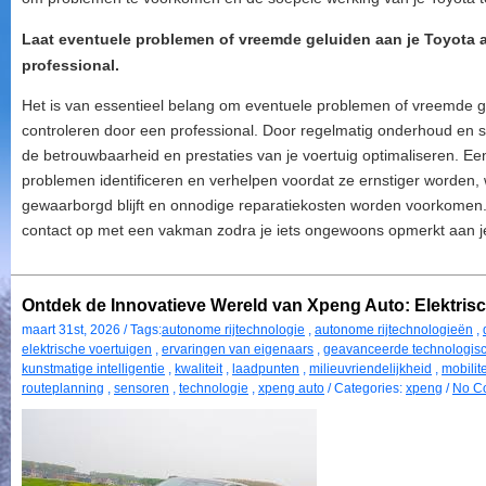
Laat eventuele problemen of vreemde geluiden aan je Toyota a
professional.
Het is van essentieel belang om eventuele problemen of vreemde gel
controleren door een professional. Door regelmatig onderhoud en sne
de betrouwbaarheid en prestaties van je voertuig optimaliseren. Een
problemen identificeren en verhelpen voordat ze ernstiger worden, 
gewaarborgd blijft en onnodige reparatiekosten worden voorkomen.
contact op met een vakman zodra je iets ongewoons opmerkt aan j
Ontdek de Innovatieve Wereld van Xpeng Auto: Elektrisch 
maart 31st, 2026 / Tags:
autonome rijtechnologie
,
autonome rijtechnologieën
,
elektrische voertuigen
,
ervaringen van eigenaars
,
geavanceerde technologisc
kunstmatige intelligentie
,
kwaliteit
,
laadpunten
,
milieuvriendelijkheid
,
mobilite
routeplanning
,
sensoren
,
technologie
,
xpeng auto
/ Categories:
xpeng
/
No C