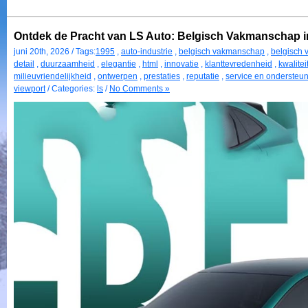
Ontdek de Pracht van LS Auto: Belgisch Vakmanschap 
juni 20th, 2026 / Tags:
1995
,
auto-industrie
,
belgisch vakmanschap
,
belgisch 
detail
,
duurzaamheid
,
elegantie
,
html
,
innovatie
,
klanttevredenheid
,
kwalitei
milieuvriendelijkheid
,
ontwerpen
,
prestaties
,
reputatie
,
service en ondersteu
viewport
/ Categories:
ls
/
No Comments »