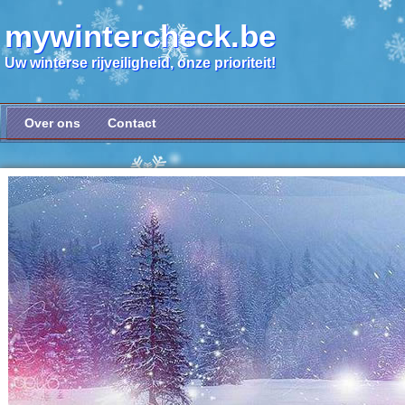
mywintercheck.be
Uw winterse rijveiligheid, onze prioriteit!
Over ons
Contact