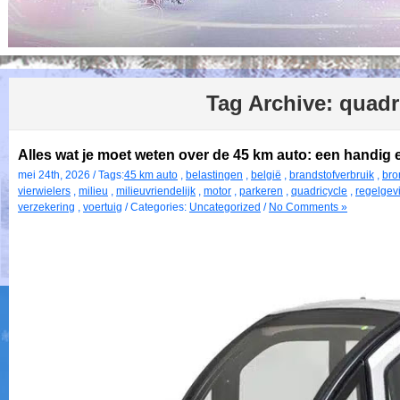
Tag Archive:
quadr
Alles wat je moet weten over de 45 km auto: een handig 
mei 24th, 2026 / Tags:
45 km auto
,
belastingen
,
belgië
,
brandstofverbruik
,
bro
vierwielers
,
milieu
,
milieuvriendelijk
,
motor
,
parkeren
,
quadricycle
,
regelgev
verzekering
,
voertuig
/ Categories:
Uncategorized
/
No Comments »