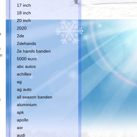
17 inch
18 inch
20 inch
2020
r
2de
2dehands
n
2e hands banden
en
5000 euro
abc autos
achilles
ag
ag auto
all season banden
n
aluminium
apk
apollo
asr
audi