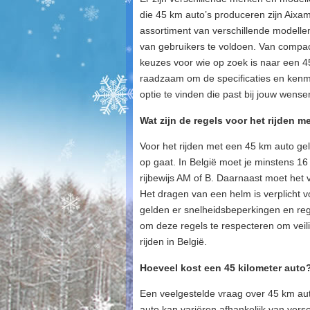
die 45 km auto’s produceren zijn Aixam
assortiment van verschillende modelle
van gebruikers te voldoen. Van compac
keuzes voor wie op zoek is naar een 45
raadzaam om de specificaties en kenme
optie te vinden die past bij jouw wense
Wat zijn de regels voor het rijden 
Voor het rijden met een 45 km auto gel
op gaat. In België moet je minstens 1
rijbewijs AM of B. Daarnaast moet het v
Het dragen van een helm is verplicht 
gelden er snelheidsbeperkingen en rege
om deze regels te respecteren om vei
rijden in België.
Hoeveel kost een 45 kilometer auto
Een veelgestelde vraag over 45 km aut
auto kan variëren afhankelijk van versc