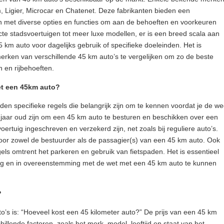
, Ligier, Microcar en Chatenet. Deze fabrikanten bieden een
n met diverse opties en functies om aan de behoeften en voorkeuren
te stadsvoertuigen tot meer luxe modellen, er is een breed scala aan
 km auto voor dagelijks gebruik of specifieke doeleinden. Het is
rken van verschillende 45 km auto’s te vergelijken om zo de beste
n en rijbehoeften.
met een 45km auto?
den specifieke regels die belangrijk zijn om te kennen voordat je de w
6 jaar oud zijn om een 45 km auto te besturen en beschikken over een
oertuig ingeschreven en verzekerd zijn, net zoals bij reguliere auto’s.
voor zowel de bestuurder als de passagier(s) van een 45 km auto. Ook
ls omtrent het parkeren en gebruik van fietspaden. Het is essentieel
lig en in overeenstemming met de wet met een 45 km auto te kunnen
?
o’s is: “Hoeveel kost een 45 kilometer auto?” De prijs van een 45 km
hillende factoren, zoals het merk, model, leeftijd en staat van het