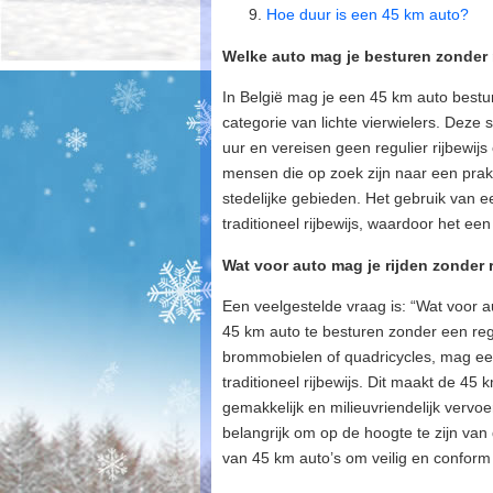
Hoe duur is een 45 km auto?
Welke auto mag je besturen zonder 
In België mag je een 45 km auto bestu
categorie van lichte vierwielers. Deze
uur en vereisen geen regulier rijbewij
mensen die op zoek zijn naar een prak
stedelijke gebieden. Het gebruik van ee
traditioneel rijbewijs, waardoor het een
Wat voor auto mag je rijden zonder 
Een veelgestelde vraag is: “Wat voor a
45 km auto te besturen zonder een regu
brommobielen of quadricycles, mag een
traditioneel rijbewijs. Dit maakt de 45
gemakkelijk en milieuvriendelijk vervoe
belangrijk om op de hoogte te zijn van 
van 45 km auto’s om veilig en conform 