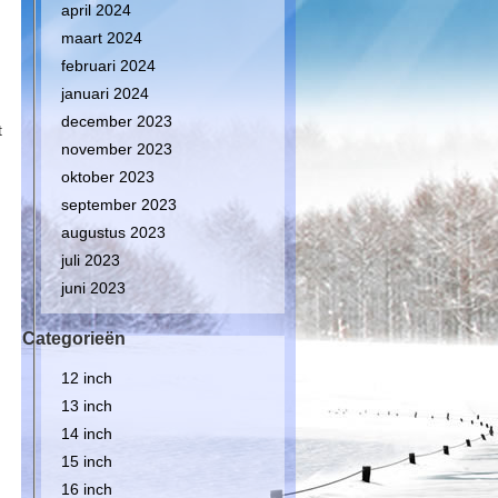
april 2024
maart 2024
februari 2024
januari 2024
december 2023
t
november 2023
oktober 2023
september 2023
augustus 2023
juli 2023
juni 2023
Categorieën
12 inch
13 inch
14 inch
15 inch
16 inch