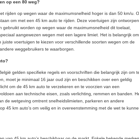
den op een 80 weg?
niet rijden op wegen waar de maximumsnelheid hoger is dan 50 km/u. 
staan om met een 45 km auto te rijden. Deze voertuigen zijn ontworpen
n gebruikt worden op wegen waar de maximumsnelheid dit toelaat,
peciaal aangewezen wegen met een lagere limiet. Het is belangrijk om
e juiste voertuigen te kiezen voor verschillende soorten wegen om de
s andere weggebruikers te waarborgen.
uto?
elgië gelden specifieke regels en voorschriften die belangrijk zijn om t
, moet je minimaal 16 jaar oud zijn en beschikken over een geldig
rplicht om de 45 km auto te verzekeren en te voorzien van een
voldoen aan technische eisen, zoals verlichting, remmen en banden. H
van de wetgeving omtrent snelheidslimieten, parkeren en andere
n op 45 km auto’s om veilig en in overeenstemming met de wet te kunn
llen van 45 km auto’s beschikbaar op de markt. Enkele bekende merke