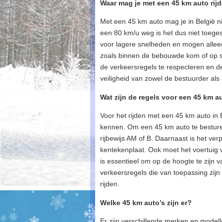
Waar mag je met een 45 km auto rij
Met een 45 km auto mag je in België 
een 80 km/u weg is het dus niet toege
voor lagere snelheden en mogen allee
zoals binnen de bebouwde kom of op s
de verkeersregels te respecteren en d
veiligheid van zowel de bestuurder al
Wat zijn de regels voor een 45 km a
Voor het rijden met een 45 km auto in B
kennen. Om een 45 km auto te besturen
rijbewijs AM of B. Daarnaast is het ve
kentekenplaat. Ook moet het voertuig 
is essentieel om op de hoogte te zijn 
verkeersregels die van toepassing zij
rijden.
Welke 45 km auto’s zijn er?
Er zijn verschillende merken en mode