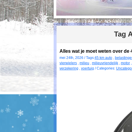
Tag 
Alles wat je moet weten over de 
mei 24th, 2026 / Tags:
45 km auto
,
belasting
vierwielers
,
milieu
,
milieuvriendelijk
,
motor
verzekering
,
voertuig
/ Categories:
Uncatego