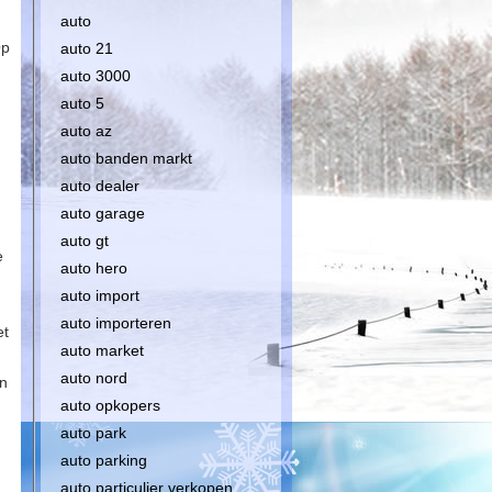
auto
Op
auto 21
auto 3000
auto 5
auto az
auto banden markt
auto dealer
auto garage
auto gt
e
auto hero
auto import
auto importeren
et
auto market
auto nord
en
auto opkopers
auto park
auto parking
auto particulier verkopen
n