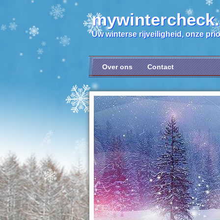
mywintercheck
Uw winterse rijveiligheid, onze prior
Over ons
Contact