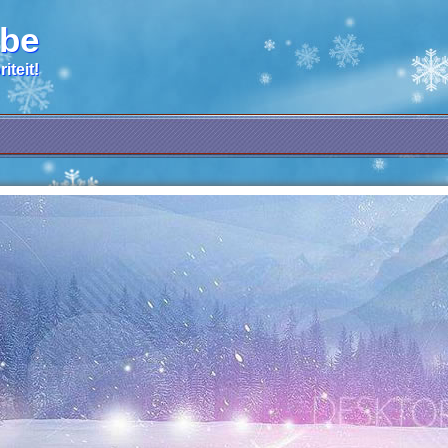
.be
iteit!