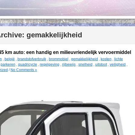
Archive:
gemakkelijkheid
45 km auto: een handig en milieuvriendelijk vervoermiddel
en
,
belgië
,
brandstofverbruik
,
brommobiel
,
gemakkelijkheid
,
kosten
,
lichte
,
parkeren
,
quadricycle
,
regelgeving
,
rijbewijs
,
snelheid
,
uitstoot
,
veiligheid
,
rized
/
No Comments »