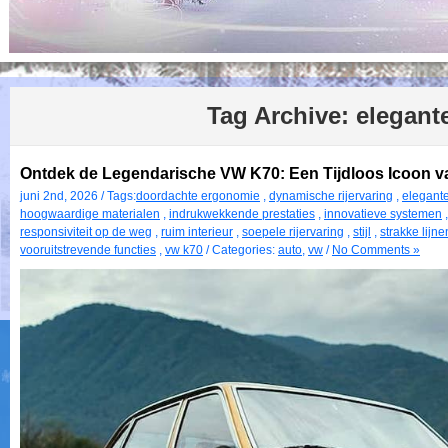
Tag Archive:
elegante
Ontdek de Legendarische VW K70: Een Tijdloos Icoon 
juni 2nd, 2026 / Tags:
doordachte ergonomie
,
dynamische rijervaring
,
elegante
hoogwaardige materialen
,
indrukwekkende prestaties
,
innovatieve systemen
responsiviteit op de weg
,
ruim interieur
,
soepele rijervaring
,
stijl
,
strakke lijne
vooruitstrevende functies
,
vw k70
/ Categories:
auto
,
vw
/
No Comments »