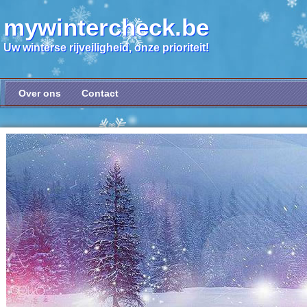
mywintercheck.be
Uw winterse rijveiligheid, onze prioriteit!
Over ons
Contact