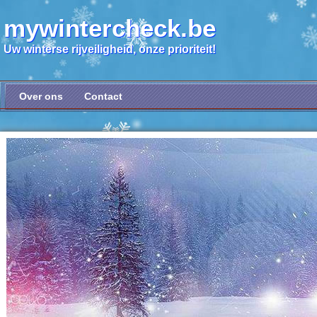
mywintercheck.be
Uw winterse rijveiligheid, onze prioriteit!
Over ons
Contact