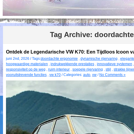
Tag Archive:
doordachte
Ontdek de Legendarische VW K70: Een Tijdloos Icoon 
juni 2nd, 2026 / Tags:
doordachte ergonomie
,
dynamische rijervaring
,
elegante
hoogwaardige materialen
,
indrukwekkende prestaties
,
innovatieve systemen
responsiviteit op de weg
,
ruim interieur
,
soepele rijervaring
,
stijl
,
strakke lijne
vooruitstrevende functies
,
vw k70
/ Categories:
auto
,
vw
/
No Comments »