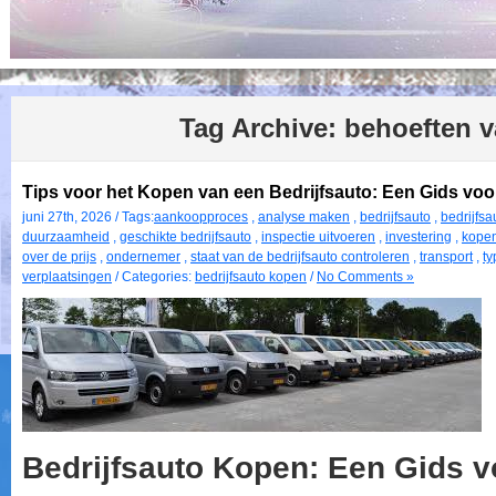
Tag Archive:
behoeften va
Tips voor het Kopen van een Bedrijfsauto: Een Gids vo
juni 27th, 2026 / Tags:
aankoopproces
,
analyse maken
,
bedrijfsauto
,
bedrijfs
duurzaamheid
,
geschikte bedrijfsauto
,
inspectie uitvoeren
,
investering
,
kope
over de prijs
,
ondernemer
,
staat van de bedrijfsauto controleren
,
transport
,
ty
verplaatsingen
/ Categories:
bedrijfsauto kopen
/
No Comments »
Bedrijfsauto Kopen: Een Gids 