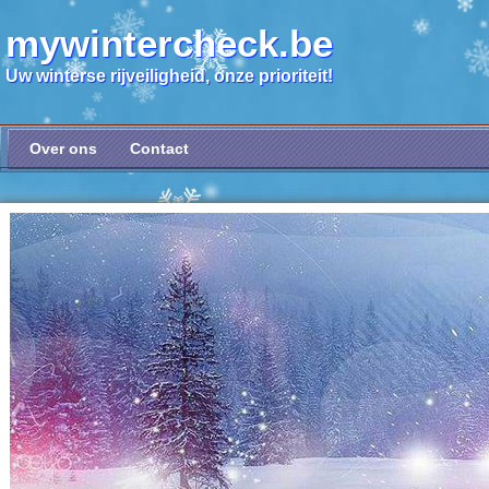
mywintercheck.be
Uw winterse rijveiligheid, onze prioriteit!
Over ons
Contact