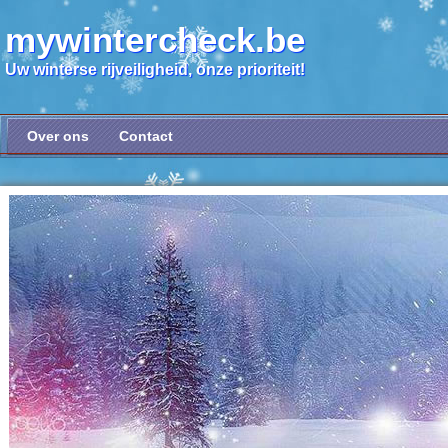
mywintercheck.be
Uw winterse rijveiligheid, onze prioriteit!
Over ons
Contact