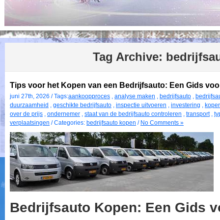
Tag Archive:
bedrijfsa
Tips voor het Kopen van een Bedrijfsauto: Een Gids vo
juni 27th, 2026 / Tags:
aankoopproces
,
analyse maken
,
bedrijfsauto
,
bedrijfs
duurzaamheid
,
geschikte bedrijfsauto
,
inspectie uitvoeren
,
investering
,
kope
over de prijs
,
ondernemer
,
staat van de bedrijfsauto controleren
,
transport
,
ty
verplaatsingen
/ Categories:
bedrijfsauto kopen
/
No Comments »
Bedrijfsauto Kopen: Een Gids 