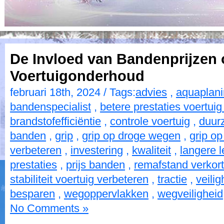
De Invloed van Bandenprijzen
Voertuigonderhoud
februari 18th, 2024 / Tags:
advies
,
aquaplani
bandenspecialist
,
betere prestaties voertuig
brandstofefficiëntie
,
controle voertuig
,
duur
banden
,
grip
,
grip op droge wegen
,
grip o
verbeteren
,
investering
,
kwaliteit
,
langere 
prestaties
,
prijs banden
,
remafstand verkor
stabiliteit voertuig verbeteren
,
tractie
,
veilig
besparen
,
wegoppervlakken
,
wegveiligheid
No Comments »