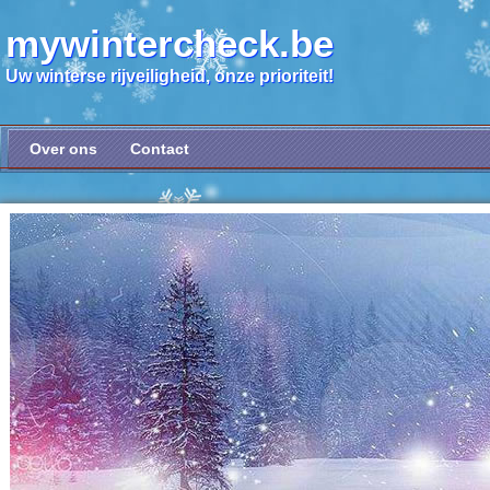
mywintercheck.be
Uw winterse rijveiligheid, onze prioriteit!
Over ons
Contact