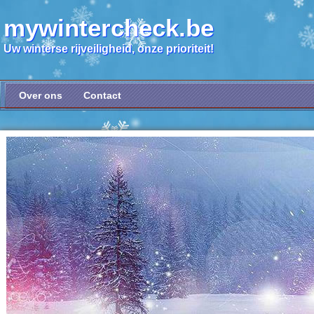
mywintercheck.be
Uw winterse rijveiligheid, onze prioriteit!
Over ons
Contact