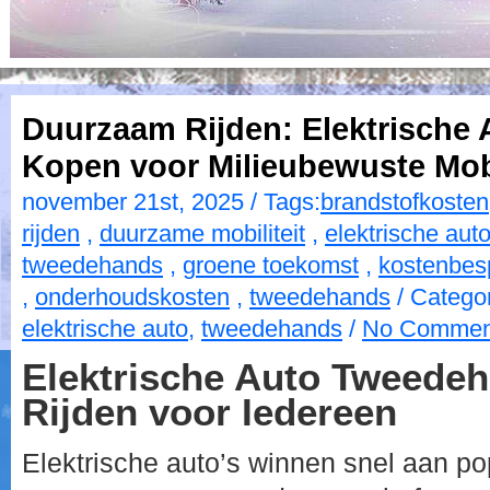
Duurzaam Rijden: Elektrische
Kopen voor Milieubewuste Mobi
november 21st, 2025 / Tags:
brandstofkosten
rijden
,
duurzame mobiliteit
,
elektrische aut
tweedehands
,
groene toekomst
,
kostenbes
,
onderhoudskosten
,
tweedehands
/ Catego
elektrische auto
,
tweedehands
/
No Commen
Elektrische Auto Tweede
Rijden voor Iedereen
Elektrische auto’s winnen snel aan po