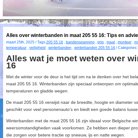
Alles over winterbanden in maat 205 55 16: Tips en advies
maart 25th, 2025 / Tags:
205 55 16
,
bandenspanning
,
grip
,
maat
,
monteer
,
m
temperatuur
,
veiligheid
,
winterbanden
,
winterbanden 205 55 16
/ Categories
Alles wat je moet weten over w
16
Met de winter voor de deur is het tijd om na te denken over het be
maat 205 55 16. Winterbanden zijn speciaal ontworpen om optimale 
temperaturen en gladde wegen.
De maat 205 55 16 verwijst naar de breedte, hoogte en diameter va
geschikt voor veel personenauto’s en biedt een goede balans tussen g
Winterbanden met de maat 205 55 16 zijn ideaal voor Belgische wi
weersomstandigheden vaak voorkomen. Ze hebben een dieper profi
die zorgen voor betere tractie op sneeuw, ijs en natte wegen.