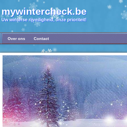
mywintercheck.be
Uw winterse rijveiligheid, onze prioriteit!
Over ons
Contact