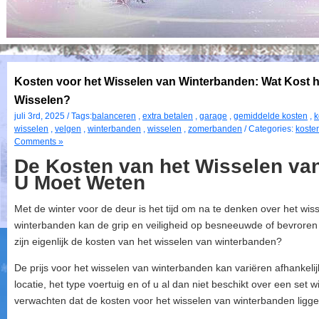
Kosten voor het Wisselen van Winterbanden: Wat Kost 
Wisselen?
juli 3rd, 2025 / Tags:
balanceren
,
extra betalen
,
garage
,
gemiddelde kosten
,
k
wisselen
,
velgen
,
winterbanden
,
wisselen
,
zomerbanden
/ Categories:
koste
Comments »
De Kosten van het Wisselen va
U Moet Weten
Met de winter voor de deur is het tijd om na te denken over het wi
winterbanden kan de grip en veiligheid op besneeuwde of bevroren
zijn eigenlijk de kosten van het wisselen van winterbanden?
De prijs voor het wisselen van winterbanden kan variëren afhankeli
locatie, het type voertuig en of u al dan niet beschikt over een se
verwachten dat de kosten voor het wisselen van winterbanden ligge