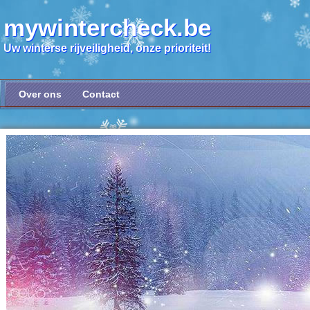
mywintercheck.be
Uw winterse rijveiligheid, onze prioriteit!
Over ons
Contact