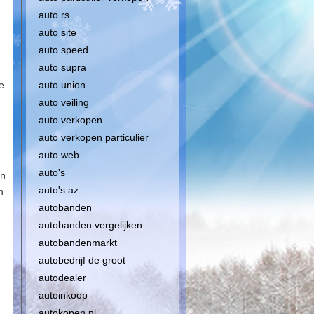
auto rs
auto site
auto speed
auto supra
e
auto union
auto veiling
auto verkopen
auto verkopen particulier
auto web
auto's
en
auto's az
n
autobanden
autobanden vergelijken
autobandenmarkt
autobedrijf de groot
autodealer
autoinkoop
autokopen nl