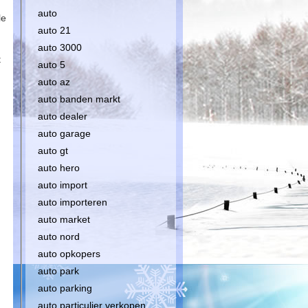
auto
le
auto 21
auto 3000
t
auto 5
auto az
auto banden markt
auto dealer
auto garage
auto gt
auto hero
auto import
auto importeren
auto market
auto nord
auto opkopers
auto park
auto parking
auto particulier verkopen