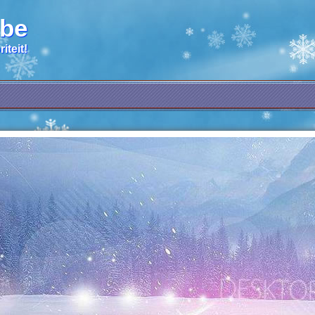
.be
iteit!