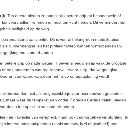
rijk. Ten eerste bieden ze aanzienlijk betere grip op besneeuwde of
r kunt versnellen, remmen en bochten kunt nemen. Dit vermindert het
gehele veiligheid op de weg.
 remafstand aanzienlijk. Dit is vooral belangrijk in noodsituaties
speciale rubbermengsel en het profielontwerp kunnen winterbanden uw
vergelijking met zomerbanden.
n betere grip op natte wegen. Hoewel sneeuw en ijs vaak de grootste
ijn er ook momenten waarop regenval ervoor zorgt dat wegen glad
fvoeren van water, waardoor het risico op aquaplaning wordt
.
at winterbanden niet alleen geschikt zijn voor besneeuwde gebieden.
alt, maar waar de temperaturen onder 7 graden Celsius dalen, bieden
 voordelen ten opzichte van zomerbanden.
leen een kwestie van veiligheid, maar ook van wettelijke verplichting. I
 bij winterse omstandigheden (zoals sneeuw, ijzel of gladheid) met