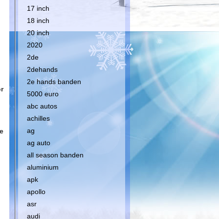
17 inch
18 inch
20 inch
2020
2de
2dehands
2e hands banden
r
5000 euro
abc autos
achilles
ag
e
ag auto
all season banden
aluminium
apk
apollo
asr
audi