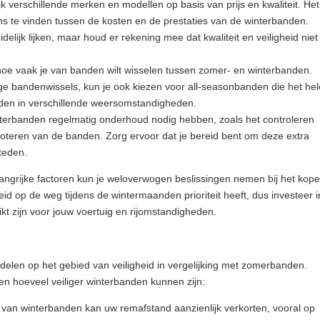
ijk verschillende merken en modellen op basis van prijs en kwaliteit. Het
ns te vinden tussen de kosten en de prestaties van de winterbanden.
elijk lijken, maar houd er rekening mee dat kwaliteit en veiligheid niet
oe vaak je van banden wilt wisselen tussen zomer- en winterbanden.
ige bandenwissels, kun je ook kiezen voor all-seasonbanden die het hel
ieden in verschillende weersomstandigheden.
nterbanden regelmatig onderhoud nodig hebben, zoals het controleren
oteren van de banden. Zorg ervoor dat je bereid bent om deze extra
teden.
ngrijke factoren kun je weloverwogen beslissingen nemen bij het kop
id op de weg tijdens de wintermaanden prioriteit heeft, dus investeer i
t zijn voor jouw voertuig en rijomstandigheden.
delen op het gebied van veiligheid in vergelijking met zomerbanden.
zien hoeveel veiliger winterbanden kunnen zijn:
 van winterbanden kan uw remafstand aanzienlijk verkorten, vooral op