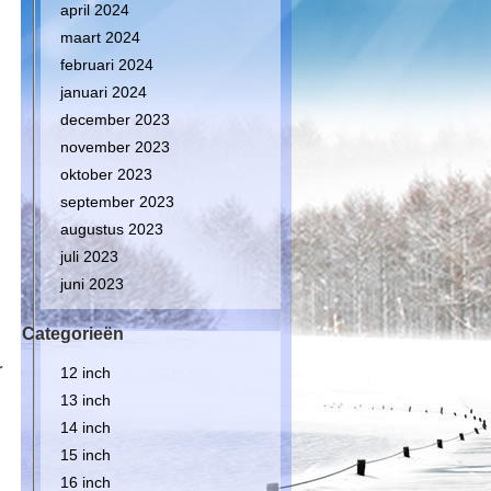
april 2024
maart 2024
februari 2024
januari 2024
december 2023
november 2023
oktober 2023
september 2023
augustus 2023
juli 2023
juni 2023
Categorieën
r
12 inch
13 inch
14 inch
15 inch
16 inch