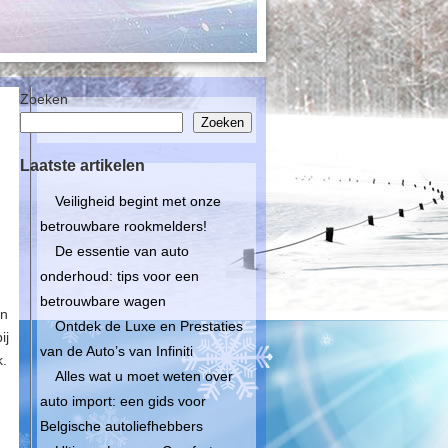
Zoeken
Zoeken
Laatste artikelen
Veiligheid begint met onze
g
betrouwbare rookmelders!
De essentie van auto
onderhoud: tips voor een
betrouwbare wagen
en
Ontdek de Luxe en Prestaties
ij
van de Auto’s van Infiniti
k.
Alles wat u moet weten over
auto import: een gids voor
Belgische autoliefhebbers