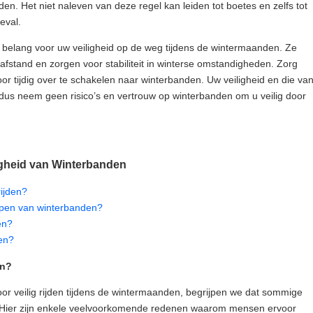
en. Het niet naleven van deze regel kan leiden tot boetes en zelfs tot
eval.
l belang voor uw veiligheid op de weg tijdens de wintermaanden. Ze
afstand en zorgen voor stabiliteit in winterse omstandigheden. Zorg
oor tijdig over te schakelen naar winterbanden. Uw veiligheid en die va
dus neem geen risico’s en vertrouw op winterbanden om u veilig door
igheid van Winterbanden
ijden?
kopen van winterbanden?
en?
den?
en?
or veilig rijden tijdens de wintermaanden, begrijpen we dat sommige
 Hier zijn enkele veelvoorkomende redenen waarom mensen ervoor