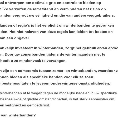
aal ontworpen om optimale grip en controle te bieden op
. Ze verkorten de remafstand en verminderen het risico op
banden vergroot uw veiligheid en die van andere weggebruikers.
 landen of regio’s is het verplicht om winterbanden te gebruiken
en. Het niet naleven van deze regels kan leiden tot boetes en
 van een ongeval.
kelijk investeert in winterbanden, zorgt het gebruik ervan ervoo
. Door uw zomerbanden tijdens de wintermaanden niet te
n hoeft u ze minder vaak te vervangen.
en zijn een compromis tussen zomer- en winterbanden, waardoor z
unnen bieden als specifieke banden voor elk seizoen.
beste resultaten te leveren onder winterse omstandigheden.
 winterbanden af te wegen tegen de mogelijke nadelen in uw specifieke
ude, besneeuwde of gladde omstandigheden, is het sterk aanbevolen om
en veiligheid en gemoedsrust.
en van winterbanden?