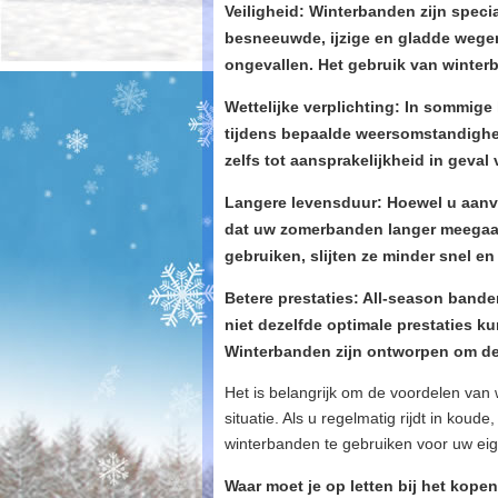
Veiligheid: Winterbanden zijn speci
besneeuwde, ijzige en gladde wegen
ongevallen. Het gebruik van winter
Wettelijke verplichting: In sommige
tijdens bepaalde weersomstandighed
zelfs tot aansprakelijkheid in geval
Langere levensduur: Hoewel u aanvan
dat uw zomerbanden langer meegaan
gebruiken, slijten ze minder snel e
Betere prestaties: All-season band
niet dezelfde optimale prestaties k
Winterbanden zijn ontworpen om de 
Het is belangrijk om de voordelen van
situatie. Als u regelmatig rijdt in ko
winterbanden te gebruiken voor uw eig
Waar moet je op letten bij het kop