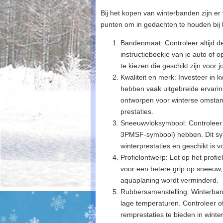
Bij het kopen van winterbanden zijn er 
punten om in gedachten te houden bij
Bandenmaat: Controleer altijd de
instructieboekje van je auto of 
te kiezen die geschikt zijn voor 
Kwaliteit en merk: Investeer i
hebben vaak uitgebreide ervaring
ontworpen voor winterse omsta
prestaties.
Sneeuwvloksymbool: Controleer 
3PMSF-symbool) hebben. Dit sym
winterprestaties en geschikt is
Profielontwerp: Let op het profi
voor een betere grip op sneeuw, 
aquaplaning wordt verminderd.
Rubbersamenstelling: Winterbande
lage temperaturen. Controleer o
remprestaties te bieden in wint