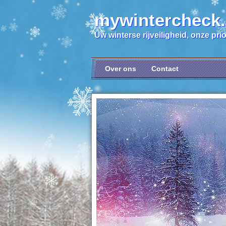
mywintercheck
Uw winterse rijveiligheid, onze prior
Over ons
Contact