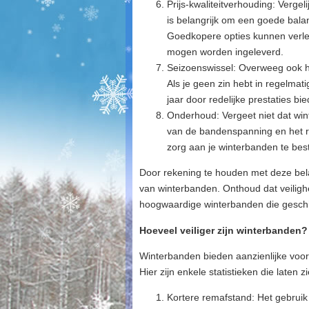
Prijs-kwaliteitverhouding: Vergel
is belangrijk om een goede bala
Goedkopere opties kunnen verleid
mogen worden ingeleverd.
Seizoenswissel: Overweeg ook h
Als je geen zin hebt in regelmat
jaar door redelijke prestaties b
Onderhoud: Vergeet niet dat wi
van de bandenspanning en het r
zorg aan je winterbanden te bes
Door rekening te houden met deze bela
van winterbanden. Onthoud dat veilighe
hoogwaardige winterbanden die geschik
Hoeveel veiliger zijn winterbanden?
Winterbanden bieden aanzienlijke voor
Hier zijn enkele statistieken die laten 
Kortere remafstand: Het gebruik