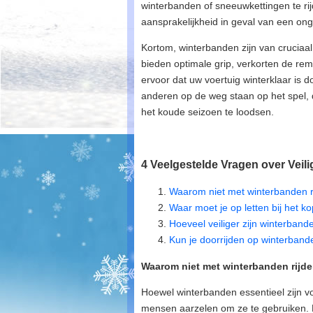
winterbanden of sneeuwkettingen te rijd
aansprakelijkheid in geval van een ong
Kortom, winterbanden zijn van cruciaa
bieden optimale grip, verkorten de rem
ervoor dat uw voertuig winterklaar is d
anderen op de weg staan op het spel, 
het koude seizoen te loodsen.
4 Veelgestelde Vragen over Veil
Waarom niet met winterbanden r
Waar moet je op letten bij het 
Hoeveel veiliger zijn winterband
Kun je doorrijden op winterban
Waarom niet met winterbanden rijd
Hoewel winterbanden essentieel zijn vo
mensen aarzelen om ze te gebruiken.