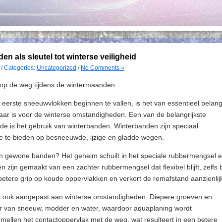
n als sleutel tot winterse veiligheid
/ Categories:
Uncategorized
/
No Comments »
d op de weg tijdens de wintermaanden
erste sneeuwvlokken beginnen te vallen, is het van essentieel belan
laar is voor de winterse omstandigheden. Een van de belangrijkste
iode is het gebruik van winterbanden. Winterbanden zijn speciaal
e te bieden op besneeuwde, ijzige en gladde wegen.
 gewone banden? Het geheim schuilt in het speciale rubbermengsel 
 zijn gemaakt van een zachter rubbermengsel dat flexibel blijft, zelfs b
betere grip op koude oppervlakken en verkort de remafstand aanzienlij
is ook aangepast aan winterse omstandigheden. Diepere groeven en
er van sneeuw, modder en water, waardoor aquaplaning wordt
mellen het contactoppervlak met de weg, wat resulteert in een betere