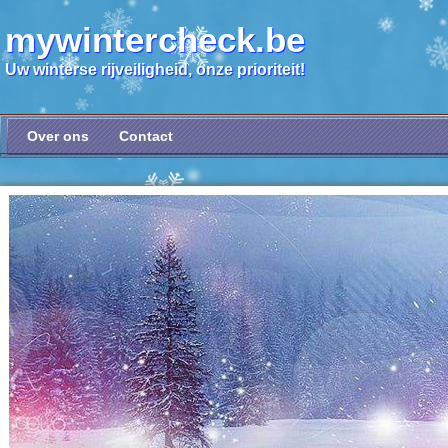
mywintercheck.be
Uw winterse rijveiligheid, onze prioriteit!
Over ons
Contact