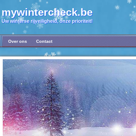
mywintercheck.be
Uw winterse rijveiligheid, onze prioriteit!
Over ons
Contact