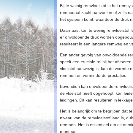
Bij te weinig remvloeistof in het rems
rempedaal zacht aanvoelen of zelfs na
het systeem komt, waardoor de druk n
Daarnaast kan te weinig remvloeistof le
er onvoldoende druk worden opgebouwd
resulteert in een langere remweg en v
Een ander gevolg van onvoldoende remv
speelt een cruciale rol bij het afvoere
vloeistof aanwezig is, kan de warmte n
remmen en verminderde prestaties.
Bovendien kan onvoldoende remvloeisto
de vloeistof heeft opgehoopt, kan leid
leidingen. Dit kan resulteren in lekk
Het is belangrijk om te begrijpen dat t
niveau van de remvloeistof laag is, du
remmen. Het is essentieel om dit onmid
monteur.