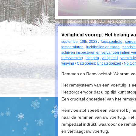
Veiligheid voorop: Het belang v
september 10th, 2023 / Tags:
controle
,
corros
temperaturen
,
luchtbellen ontstaan
,
noodsitu
schijven inspecteren en vervangen indien ve
roestvorming
,
stoppen
,
veiligheid
,
verminde
wrijving
/ Categories:
Uncategorized
/
No Co
Remmen en Remvloeistof: Waarom ze es
Het remsysteem van een voertuig is ee
Het zorgt ervoor dat u op tijd kunt sto
Een cruciaal onderdeel van het remsys
Remvloeistof speelt een vitale rol bij
naar de remmen van uw voertuig. Het i
rempedaal indrukt, waardoor de remblok
en vertraagt uw voertuig.