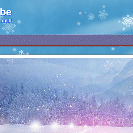
.be
iteit!