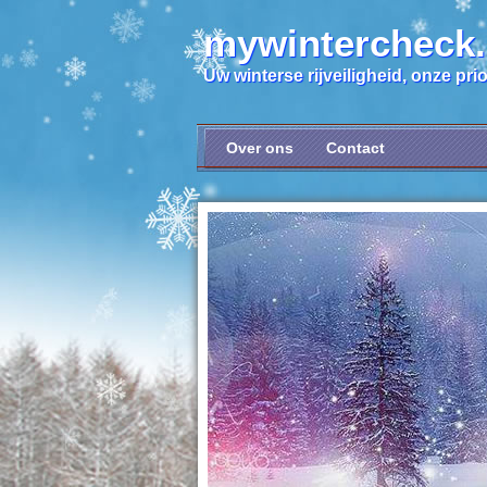
mywintercheck
Uw winterse rijveiligheid, onze prior
Over ons
Contact