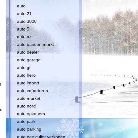
auto
auto 21
auto 3000
auto 5
auto az
auto banden markt
auto dealer
auto garage
auto gt
auto hero
auto import
g
auto importeren
auto market
auto nord
de
auto opkopers
auto park
auto parking
auto particulier verkopen