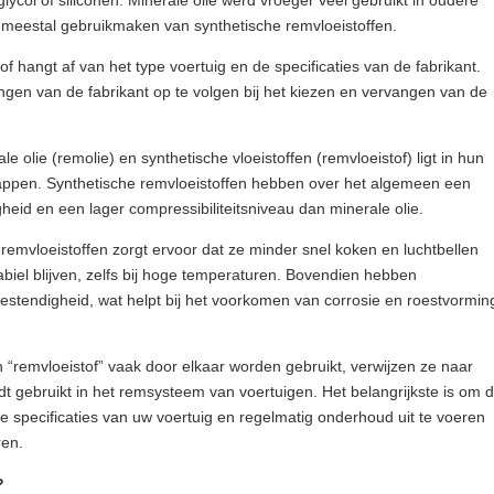
glycol of siliconen. Minerale olie werd vroeger veel gebruikt in oudere
n meestal gebruikmaken van synthetische remvloeistoffen.
f hangt af van het type voertuig en de specificaties van de fabrikant.
lingen van de fabrikant op te volgen bij het kiezen en vervangen van de
le olie (remolie) en synthetische vloeistoffen (remvloeistof) ligt in hun
ppen. Synthetische remvloeistoffen hebben over het algemeen een
eid en een lager compressibiliteitsniveau dan minerale olie.
remvloeistoffen zorgt ervoor dat ze minder snel koken en luchtbellen
biel blijven, zelfs bij hoge temperaturen. Bovendien hebben
bestendigheid, wat helpt bij het voorkomen van corrosie en roestvormin
 “remvloeistof” vaak door elkaar worden gebruikt, verwijzen ze naar
rdt gebruikt in het remsysteem van voertuigen. Het belangrijkste is om 
 de specificaties van uw voertuig en regelmatig onderhoud uit te voeren
ren.
?