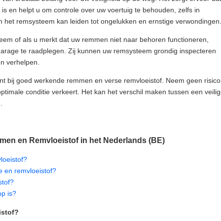
is en helpt u om controle over uw voertuig te behouden, zelfs in
an het remsysteem kan leiden tot ongelukken en ernstige verwondingen
steem of als u merkt dat uw remmen niet naar behoren functioneren,
garage te raadplegen. Zij kunnen uw remsysteem grondig inspecteren
en verhelpen.
nt bij goed werkende remmen en verse remvloeistof. Neem geen risico
timale conditie verkeert. Het kan het verschil maken tussen een veili
.
men en Remvloeistof in het Nederlands (BE)
loeistof?
ie en remvloeistof?
stof?
op is?
istof?