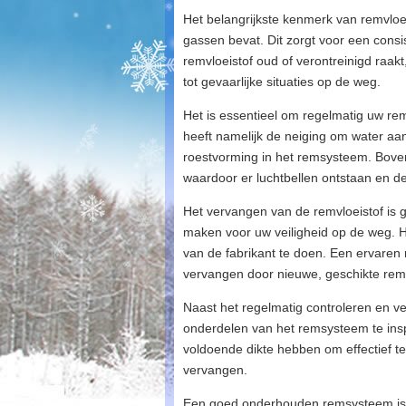
Het belangrijkste kenmerk van remvloei
gassen bevat. Dit zorgt voor een consi
remvloeistof oud of verontreinigd raakt
tot gevaarlijke situaties op de weg.
Het is essentieel om regelmatig uw rem
heeft namelijk de neiging om water aan 
roestvorming in het remsysteem. Boven
waardoor er luchtbellen ontstaan en d
Het vervangen van de remvloeistof is g
maken voor uw veiligheid op de weg. H
van de fabrikant te doen. Een ervaren
vervangen door nieuwe, geschikte remv
Naast het regelmatig controleren en ve
onderdelen van het remsysteem te insp
voldoende dikte hebben om effectief te
vervangen.
Een goed onderhouden remsysteem is va