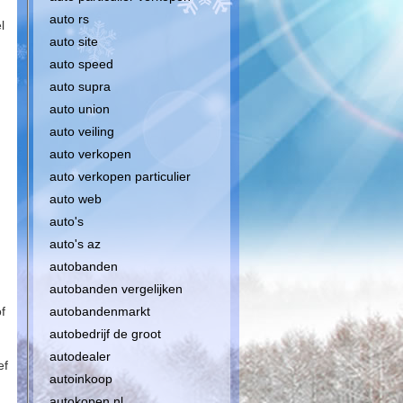
auto rs
l
auto site
auto speed
auto supra
auto union
auto veiling
auto verkopen
auto verkopen particulier
auto web
auto's
auto's az
autobanden
autobanden vergelijken
f
autobandenmarkt
autobedrijf de groot
autodealer
ef
autoinkoop
autokopen nl