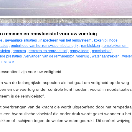
an remmen en remvloeistof voor uw voertuig
ie
,
gevaarlijke situaties
,
inspecteren van het remsysteem
,
koken bij hoge
aties
,
onderhoud van het remsysteem belangrijk
,
remblokken
,
remblokken en -
rsleten
,
remmen
,
remmen en remvloeistof
,
remsysteem
,
remvloeistof
,
rde prestaties
,
vervangen van de remvloeistof
,
voertuig
,
water aantrekken
,
wiele
mments »
sentieel zijn voor uw veiligheid
n van de belangrijkste aspecten als het gaat om veiligheid op de weg.
ppen en uw voertuig onder controle kunt houden, vooral in noodsituaties
teem is de remvloeistof.
 het overbrengen van de kracht die wordt uitgeoefend door het rempedaa
s een hydraulische vloeistof die onder druk wordt gezet wanneer u het
ken of -schijven tegen de wielen worden gedrukt. Dit creëert wrijving