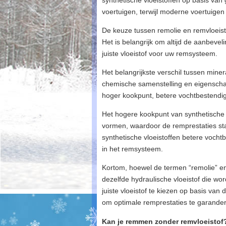
synthetische vloeistoffen op basis van 
voertuigen, terwijl moderne voertuige
De keuze tussen remolie en remvloeisto
Het is belangrijk om altijd de aanbeve
juiste vloeistof voor uw remsysteem.
Het belangrijkste verschil tussen minera
chemische samenstelling en eigenscha
hoger kookpunt, betere vochtbestendigh
Het hogere kookpunt van synthetische 
vormen, waardoor de remprestaties sta
synthetische vloeistoffen betere vocht
in het remsysteem.
Kortom, hoewel de termen “remolie” en
dezelfde hydraulische vloeistof die wo
juiste vloeistof te kiezen op basis van
om optimale remprestaties te garande
Kan je remmen zonder remvloeistof