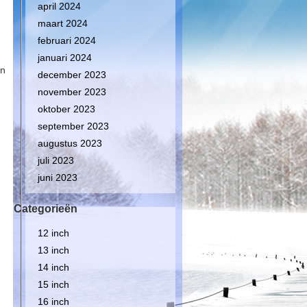
april 2024
maart 2024
februari 2024
januari 2024
an
december 2023
november 2023
oktober 2023
september 2023
augustus 2023
juli 2023
juni 2023
Categorieën
12 inch
13 inch
14 inch
15 inch
16 inch