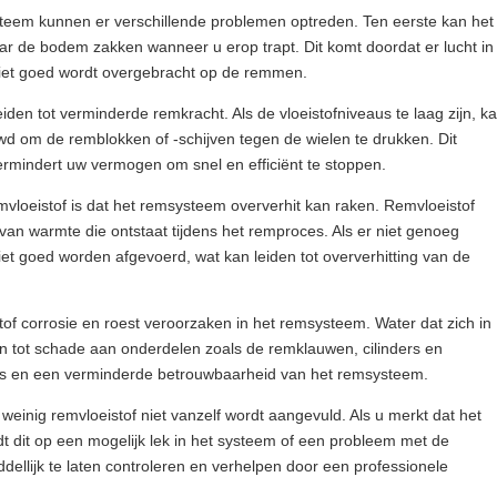
ysteem kunnen er verschillende problemen optreden. Ten eerste kan het
ar de bodem zakken wanneer u erop trapt. Dit komt doordat er lucht in
iet goed wordt overgebracht op de remmen.
iden tot verminderde remkracht. Als de vloeistofniveaus te laag zijn, k
 om de remblokken of -schijven tegen de wielen te drukken. Dit
ermindert uw vermogen om snel en efficiënt te stoppen.
loeistof is dat het remsysteem oververhit kan raken. Remvloeistof
n van warmte die ontstaat tijdens het remproces. Als er niet genoeg
iet goed worden afgevoerd, wat kan leiden tot oververhitting van de
f corrosie en roest veroorzaken in het remsysteem. Water dat zich in
en tot schade aan onderdelen zoals de remklauwen, cilinders en
ages en een verminderde betrouwbaarheid van het remsysteem.
e weinig remvloeistof niet vanzelf wordt aangevuld. Als u merkt dat het
idt dit op een mogelijk lek in het systeem of een probleem met de
dellijk te laten controleren en verhelpen door een professionele