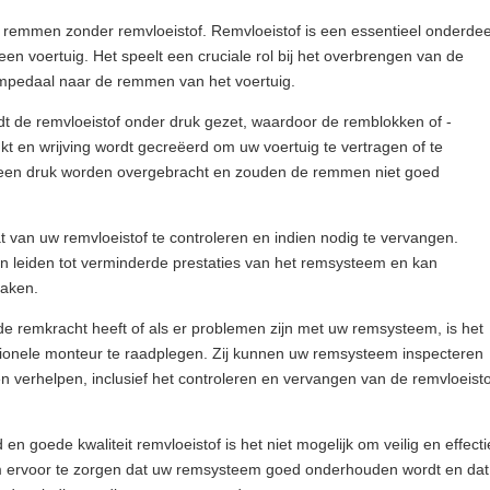
 te remmen zonder remvloeistof. Remvloeistof is een essentieel onderdee
n voertuig. Het speelt een cruciale rol bij het overbrengen van de
empedaal naar de remmen van het voertuig.
t de remvloeistof onder druk gezet, waardoor de remblokken of -
t en wrijving wordt gecreëerd om uw voertuig te vertragen of te
geen druk worden overgebracht en zouden de remmen niet goed
at van uw remvloeistof te controleren en indien nodig te vervangen.
an leiden tot verminderde prestaties van het remsysteem en kan
zaken.
de remkracht heeft of als er problemen zijn met uw remsysteem, is het
ionele monteur te raadplegen. Zij kunnen uw remsysteem inspecteren
n verhelpen, inclusief het controleren en vervangen van de remvloeisto
 goede kwaliteit remvloeistof is het niet mogelijk om veilig en effecti
om ervoor te zorgen dat uw remsysteem goed onderhouden wordt en dat