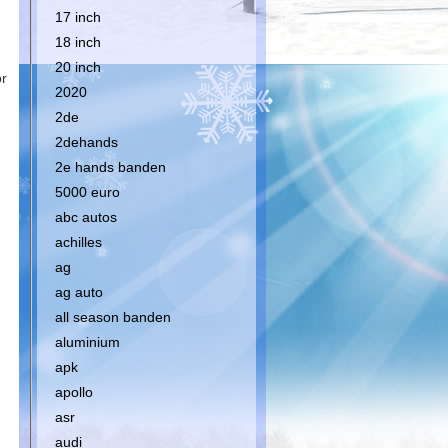
17 inch
18 inch
20 inch
or
2020
2de
2dehands
2e hands banden
5000 euro
abc autos
achilles
ag
ag auto
all season banden
aluminium
apk
apollo
asr
audi