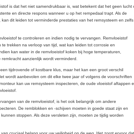
stof is dat het niet samendrukbaar is, wat betekent dat het geen lucht 
stente en directe respons wanneer u op het rempedaal trapt. Als de
, kan dit leiden tot verminderde prestaties van het remsysteem en zelfs
vloeistof te controleren en indien nodig te vervangen. Remvloeistof
te trekken na verloop van tijd, wat kan leiden tot corrosie en
dien kan water in de remvloeistof koken bij hoge temperaturen,
e remkracht aanzienlijk wordt verminderd.
een tijdrovende of kostbare klus, maar het kan een groot verschil
et wordt aanbevolen om dit elke twee jaar of volgens de voorschriften
 monteur kan uw remsysteem inspecteren, de oude vloeistof aftappen 
loeistof.
rvangen van de remvloeistof, is het ook belangrijk om andere
ecteren. De remblokken en -schijven moeten in goede staat zijn en
 kunnen stoppen. Als deze versleten zijn, moeten ze tijdig worden
n cruciaal belang voor uw veiligheid op de weg. Het zorgt ervoor da