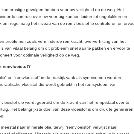
f kan ernstige gevolgen hebben voor uw veiligheid op de weg. Het
derde controle over uw voertuig kunnen leiden tot ongelukken en
k om regelmatig het niveau van de remvloeistof te controleren en ervo
nen problemen zoals verminderde remkracht, oververhitting van het
is van vitaal belang om dit probleem snel aan te pakken en ervoor te
neert voor optimale veiligheid op de weg.
en remvloeistof?
olie” en “remvloeistof” in de praktijk vaak als synoniemen worden
ydraulische vloeistof die wordt gebruikt in het remsysteem van
e vloeistof die wordt gebruikt om de kracht van het rempedaal over te
ig. Het belangrijkste doel van deze vloeistof is om druk te genereren
en.
meestal naar minerale olie, terwijl “remvloeistof” verwijst naar