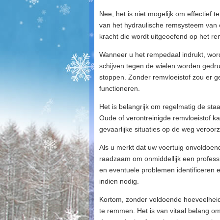
Nee, het is niet mogelijk om effectief
van het hydraulische remsysteem van ee
kracht die wordt uitgeoefend op het r
Wanneer u het rempedaal indrukt, word
schijven tegen de wielen worden gedruk
stoppen. Zonder remvloeistof zou er 
functioneren.
Het is belangrijk om regelmatig de sta
Oude of verontreinigde remvloeistof k
gevaarlijke situaties op de weg veroor
Als u merkt dat uw voertuig onvoldoen
raadzaam om onmiddellijk een profess
en eventuele problemen identificeren e
indien nodig.
Kortom, zonder voldoende hoeveelheid en
te remmen. Het is van vitaal belang 