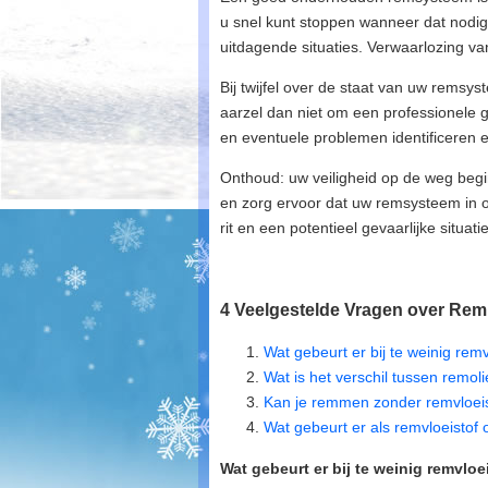
u snel kunt stoppen wanneer dat nodig 
uitdagende situaties. Verwaarlozing v
Bij twijfel over de staat van uw remsy
aarzel dan niet om een professionele 
en eventuele problemen identificeren 
Onthoud: uw veiligheid op de weg begi
en zorg ervoor dat uw remsysteem in op
rit en een potentieel gevaarlijke situatie
4 Veelgestelde Vragen over Rem
Wat gebeurt er bij te weinig remv
Wat is het verschil tussen remol
Kan je remmen zonder remvloei
Wat gebeurt er als remvloeistof 
Wat gebeurt er bij te weinig remvloe