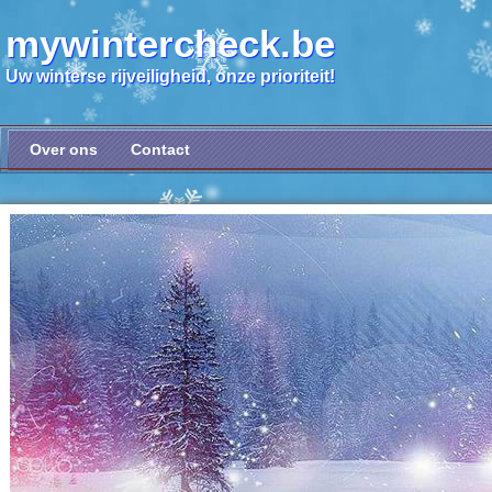
mywintercheck.be
Uw winterse rijveiligheid, onze prioriteit!
Over ons
Contact