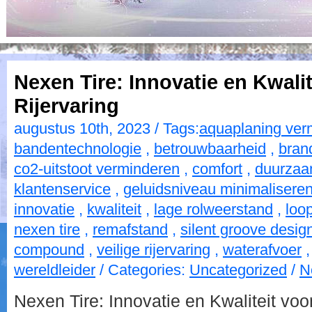
Nexen Tire: Innovatie en Kwalit
Rijervaring
augustus 10th, 2023 / Tags:
aquaplaning ver
bandentechnologie
,
betrouwbaarheid
,
bran
co2-uitstoot verminderen
,
comfort
,
duurzaa
klantenservice
,
geluidsniveau minimalisere
innovatie
,
kwaliteit
,
lage rolweerstand
,
loo
nexen tire
,
remafstand
,
silent groove desig
compound
,
veilige rijervaring
,
waterafvoer
wereldleider
/ Categories:
Uncategorized
/
N
Nexen Tire: Innovatie en Kwaliteit voo