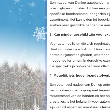
Een nadeel van Dunlop autobanden is d
voertuigtypes of maten. Dit kan een u
specifieke bandenmaten, aangezien zij
assortiment. Het kan leiden tot beper
zoeken naar geschikte banden die aan 
3. Kan minder geschikt zijn voor ex
Voor automobilisten die zich regelmat
Dunlop minder geschikt zijn. Deze band
normale rijomstandigheden, waardoor ze
modderige terreinen. In dergelijke ext
die specifiek zijn ontworpen voor off
4. Mogelijk iets hoger brandstofver
Een potentieel nadeel van Dunlop auto
veroorzaken in vergelijking met bepaald
rolweerstand van de banden en het ont
prestaties, is het belangrijk voor auto
zijn van dit aspect en eventueel alter