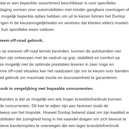
at er een beperkter assortiment beschikbaar is voor specifieke
itdaging vormen voor automobilisten met minder gangbare voertuigen o
 mogelijk beperkte opties hebben om uit te kiezen binnen het Dunlop
kingen in de keuzemogelijkheden en vereisen dat klanten elders moeten
hun specifieke eisen voldoen.
treem off-road gebruik.
ig op extreem off-road terrein bevinden, kunnen de autobanden van
en zijn ontworpen met de nadruk op grip, stabiliteit en comfort op
 mogelijk niet de optimale prestaties leveren in zeer ruige en
reme off-road situaties kan het raadzaam zijn om te kiezen voor banden
-road gebruik om maximale tractie en duurzaamheid te garanderen.
bruik in vergelijking met bepaalde concurrenten.
banden is dat ze mogelijk een iets hoger brandstofverbruik kunnen
e concurrenten. Dit kan te wijten zijn aan factoren zoals de
werp van het loopvlak. Hoewel Dunlop bekend staat om zijn kwaliteit e
mobilisten die zuinigheid hoog in het vaandel dragen om zich bewust te
natieve bandenopties te overwegen die een lager brandstofverbruik