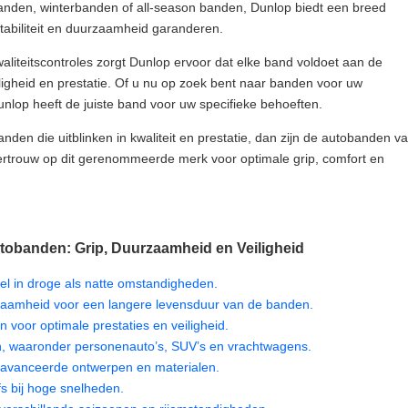
nden, winterbanden of all-season banden, Dunlop biedt een breed
stabiliteit en duurzaamheid garanderen.
aliteitscontroles zorgt Dunlop ervoor dat elke band voldoet aan de
igheid en prestatie. Of u nu op zoek bent naar banden voor uw
lop heeft de juiste band voor uw specifieke behoeften.
nden die uitblinken in kwaliteit en prestatie, dan zijn de autobanden v
rtrouw op dit gerenommeerde merk voor optimale grip, comfort en
obanden: Grip, Duurzaamheid en Veiligheid
el in droge als natte omstandigheden.
zaamheid voor een langere levensduur van de banden.
 voor optimale prestaties en veiligheid.
en, waaronder personenauto’s, SUV’s en vrachtwagens.
geavanceerde ontwerpen en materialen.
lfs bij hoge snelheden.