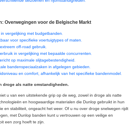
verschillende seizoenen en rijomstandigheden.
: Overwegingen voor de Belgische Markt
 in vergelijking met budgetbanden.
baar voor specifieke voertuigtypes of maten.
 extreem off-road gebruik.
verbruik in vergelijking met bepaalde concurrenten.
gericht op maximale slijtagebestendigheid.
okale bandenspeciaalzaken in afgelegen gebieden.
uidsniveau en comfort, afhankelijk van het specifieke bandenmodel.
in droge als natte omstandigheden.
et u van een uitstekende grip op de weg, zowel in droge als natte
nologieën en hoogwaardige materialen die Dunlop gebruikt in hun
e en stabiliteit, ongeacht het weer. Of u nu over droge snelwegen rijdt
egen, met Dunlop banden kunt u vertrouwen op een veilige en
it een zorg hoeft te zijn.