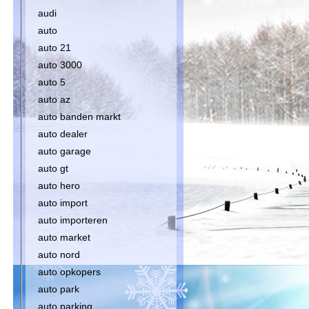
audi
auto
auto 21
auto 3000
auto 5
auto az
auto banden markt
auto dealer
auto garage
auto gt
auto hero
auto import
auto importeren
auto market
auto nord
auto opkopers
auto park
auto parking