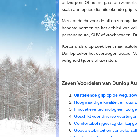
ontwerpen. Of het nu gaat om zomerba
scala aan opties die uitstekende grip, 
Met aandacht voor detail en strenge kw
hoogste normen op het gebied van veil
personenauto, SUV of vrachtwagen, Dun
Kortom, als u op zoek bent naar autoba
Dunlop zeker het overwegen waard. Ve
veiligheid tijdens al uw ritten.
Zeven Voordelen van Dunlop Aut
Uitstekende grip op de weg, zow
Hoogwaardige kwaliteit en duur
Innovatieve technologieën zorgen
Geschikt voor diverse voertuig
Comfortabel rijgedrag dankzij 
Goede stabiliteit en controle, ze