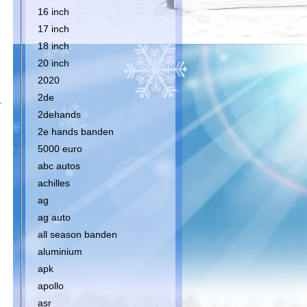
16 inch
17 inch
18 inch
20 inch
2020
2de
.
2dehands
2e hands banden
.
5000 euro
abc autos
achilles
ag
ag auto
all season banden
aluminium
apk
apollo
asr