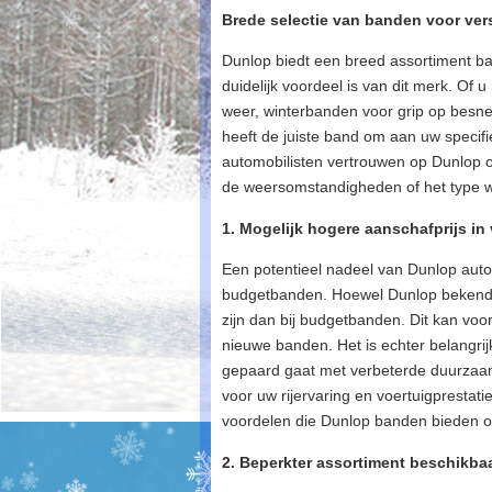
Brede selectie van banden voor ver
Dunlop biedt een breed assortiment b
duidelijk voordeel is van dit merk. Of
weer, winterbanden voor grip op besne
heeft de juiste band om aan uw specif
automobilisten vertrouwen op Dunlop o
de weersomstandigheden of het type 
1. Mogelijk hogere aanschafprijs in
Een potentieel nadeel van Dunlop autob
budgetbanden. Hoewel Dunlop bekend sta
zijn dan bij budgetbanden. Dit kan voo
nieuwe banden. Het is echter belangri
gepaard gaat met verbeterde duurzaamh
voor uw rijervaring en voertuigprestat
voordelen die Dunlop banden bieden 
2. Beperkter assortiment beschikbaa