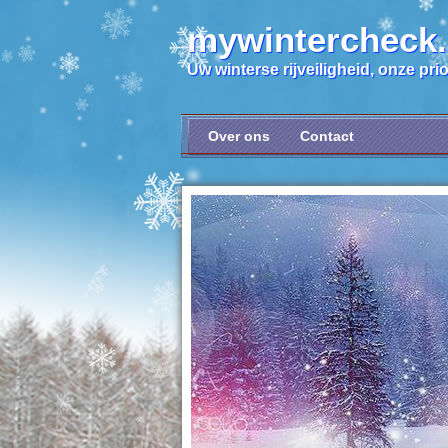
mywintercheck
Uw winterse rijveiligheid, onze prior
Over ons
Contact