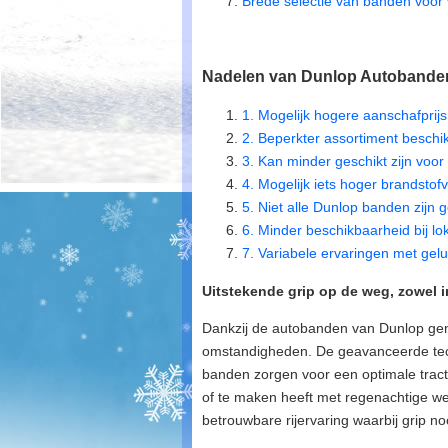
Brede selectie van banden voor 
Nadelen van Dunlop Autobanden
1. Mogelijk hogere aanschafprijs
2. Beperkter assortiment beschik
3. Kan minder geschikt zijn voor
4. Mogelijk iets hoger brandstof
5. Niet alle Dunlop banden zijn 
6. Minder beschikbaarheid bij l
7. Variabele ervaringen met gel
Uitstekende grip op de weg, zowel 
Dankzij de autobanden van Dunlop geni
omstandigheden. De geavanceerde tech
banden zorgen voor een optimale tracti
of te maken heeft met regenachtige w
betrouwbare rijervaring waarbij grip noo