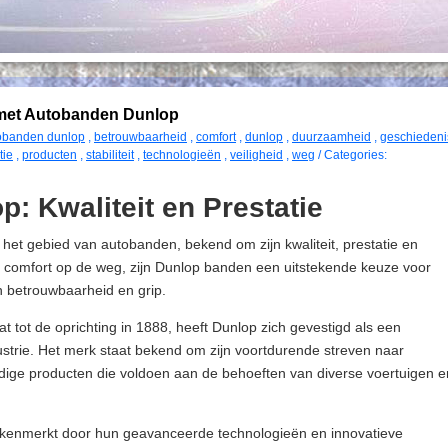
e met Autobanden Dunlop
obanden dunlop
,
betrouwbaarheid
,
comfort
,
dunlop
,
duurzaamheid
,
geschiedeni
tie
,
producten
,
stabiliteit
,
technologieën
,
veiligheid
,
weg
/ Categories:
: Kwaliteit en Prestatie
t gebied van autobanden, bekend om zijn kwaliteit, prestatie en
en comfort op de weg, zijn Dunlop banden een uitstekende keuze voor
 betrouwbaarheid en grip.
t tot de oprichting in 1888, heeft Dunlop zich gevestigd als een
trie. Het merk staat bekend om zijn voortdurende streven naar
dige producten die voldoen aan de behoeften van diverse voertuigen e
enmerkt door hun geavanceerde technologieën en innovatieve