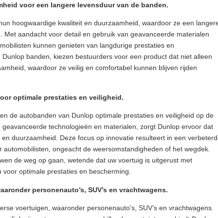
mheid voor een langere levensduur van de banden.
un hoogwaardige kwaliteit en duurzaamheid, waardoor ze een langer
 Met aandacht voor detail en gebruik van geavanceerde materialen
obilisten kunnen genieten van langdurige prestaties en
n Dunlop banden, kiezen bestuurders voor een product dat niet alleen
rzaamheid, waardoor ze veilig en comfortabel kunnen blijven rijden
or optimale prestaties en veiligheid.
den de autobanden van Dunlop optimale prestaties en veiligheid op de
n geavanceerde technologieën en materialen, zorgt Dunlop ervoor dat
eit en duurzaamheid. Deze focus op innovatie resulteert in een verbeter
oor automobilisten, ongeacht de weersomstandigheden of het wegdek.
wen de weg op gaan, wetende dat uw voertuig is uitgerust met
 voor optimale prestaties en bescherming.
waaronder personenauto’s, SUV’s en vrachtwagens.
iverse voertuigen, waaronder personenauto’s, SUV’s en vrachtwagens.