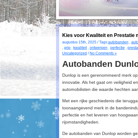
Kies voor Kwaliteit en Prestati
augustus 15th, 2025 / Tags:
autobanden
,
aut
,
grip
,
kwaliteit
,
ontwerpen
,
perfectie
,
presta
Uncategorized
/
No Comments »
Autobanden Dunlop
Dunlop is een gerenommeerd merk op he
innovatie. Als het gaat om veiligheid 
automobilisten die waarde hechten aan
Met een rijke geschiedenis die teruggaa
toonaangevend merk in de bandenindus
perfectie en het leveren van hoogwaar
rijomstandigheden.
De autobanden van Dunlop worden gek