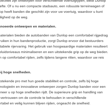
cifiek zijn ontworpen voor verschillende voertuigtypen, biedt Dunlop
oefte. Of u nu een compacte stadsauto, een robuuste terreinwagen of
p heeft banden die geschikt zijn voor uw voertuig, waardoor u kunt
iligheid op de weg.
anceerde ontwerpen en materialen.
terialen bieden de autobanden van Dunlop een comfortabel rijgedrag
ruiken in hun bandenproductie, zorgt Dunlop ervoor dat bestuurders
biele rijervaring. Het gebruik van hoogwaardige materialen resulteert
geluidsniveaus minimaliseren en een uitstekende grip op de weg bieden
p comfortabel rijden, zelfs tijdens langere ritten, waardoor uw reis
 bij hoge snelheden.
ekende pro met hun goede stabiliteit en controle, zelfs bij hoge
hnologieën en innovatieve ontwerpen zorgen Dunlop banden voor een
wanneer u op hoge snelheden rijdt. De superieure grip en handling van
vertrouwen om de controle te behouden in verschillende
abel en veilig kunnen blijven rijden, ongeacht de snelheid.