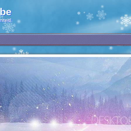
.be
iteit!