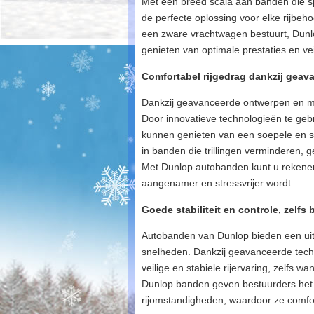
Met een breed scala aan banden die spe
de perfecte oplossing voor elke rijbeh
een zware vrachtwagen bestuurt, Dunlo
genieten van optimale prestaties en ve
Comfortabel rijgedrag dankzij geav
Dankzij geavanceerde ontwerpen en ma
Door innovatieve technologieën te geb
kunnen genieten van een soepele en sta
in banden die trillingen verminderen, 
Met Dunlop autobanden kunt u rekenen o
aangenamer en stressvrijer wordt.
Goede stabiliteit en controle, zelfs
Autobanden van Dunlop bieden een uitst
snelheden. Dankzij geavanceerde tec
veilige en stabiele rijervaring, zelfs 
Dunlop banden geven bestuurders het 
rijomstandigheden, waardoor ze comfort