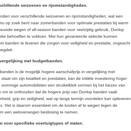
schillende seizoenen en rijomstandigheden.
anden voor verschillende seizoenen en rijomstandigheden, wat een
 u nu op zoek bent naar zomerbanden voor optimale prestaties bij warm
euwde wegen of all-season banden voor veelzijdig gebruik, Dunlop
ieke behoeften te voldoen. Met hun gevarieerde selectie kunnen
m banden te leveren die zorgen voor veiligheid en prestatie, ongeacht
wegdek.
 vergelijking met budgetbanden.
anden is de mogelijk hogere aanschafprijs in vergelijking met
at om zijn kwaliteit en prestaties, kan de initiële investering hoger
r sommige automobilisten een struikelblok vormen bij het kiezen van
jk om te onthouden dat de hogere prijs van Dunlop banden vaak
eid, grip en veiligheid, wat op lange termijn voordelen kan opleveren
ies. Het is daarom essentieel om de kosten af te wegen tegen de
om een weloverwogen beslissing te nemen.
r voor specifieke voertuigtypes of maten.