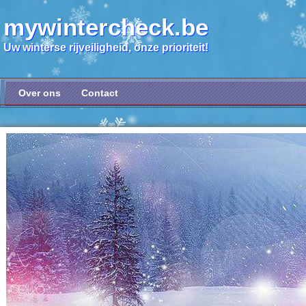
mywintercheck.be
Uw winterse rijveiligheid, onze prioriteit!
Over ons
Contact