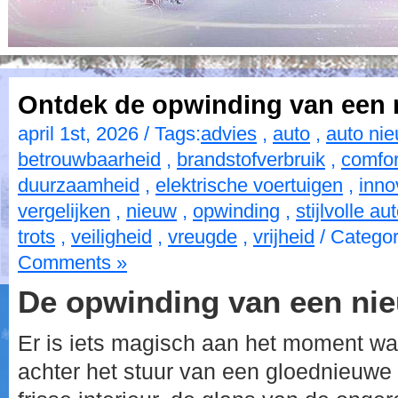
Ontdek de opwinding van een 
april 1st, 2026 / Tags:
advies
,
auto
,
auto ni
betrouwbaarheid
,
brandstofverbruik
,
comfor
duurzaamheid
,
elektrische voertuigen
,
inno
vergelijken
,
nieuw
,
opwinding
,
stijlvolle au
trots
,
veiligheid
,
vreugde
,
vrijheid
/ Categor
Comments »
De opwinding van een ni
Er is iets magisch aan het moment wa
achter het stuur van een gloednieuwe 