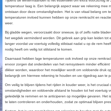
Tijdens de wintermaanden is het essentieel om extra voorzichtig te z
temperatuur laag is. Een belangrijk aspect waar we rekening mee 
ontstaan door deze omstandigheden. Het is van vitaal belang om te
temperaturen invloed kunnen hebben op onze remkracht en reacti
weer.
Bij gladde wegen, veroorzaakt door sneeuw, ijs of zelfs natte blad
het wegdek verminderd worden. Dit gebrek aan grip kan leiden tot
langer voordat uw voertuig volledig stilstaat nadat u op de rem heef
nodig heeft om veilig tot stilstand te komen.
Daarnaast hebben lage temperaturen ook invloed op onze remkra
ervoor zorgen dat onderdelen van het remsysteem minder efficiënt 
dikker worden, waardoor het moeilijker wordt om voldoende druk op
belangrijk om hiermee rekening te houden en uw rijgedrag aan te 
Om veilig te blijven tijdens het rijden in kouder weer, is het cruci
omstandigheden en voldoende afstand te houden tot het voertuig vo
geleidelijk te remmen en te anticiperen op mogelijke gevaren. Het
te laten controleren en onderhouden, zodat ze optimaal blijven pre