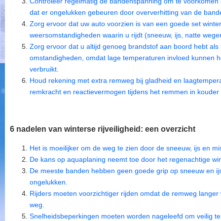
Controleer regelmatig de bandenspanning om te voorkomen d
dat er ongelukken gebeuren door oververhitting van de band
Zorg ervoor dat uw auto voorzien is van een goede set winter
weersomstandigheden waarin u rijdt (sneeuw, ijs, natte wege
Zorg ervoor dat u altijd genoeg brandstof aan boord hebt als
omstandigheden, omdat lage temperaturen invloed kunnen h
verbruikt.
Houd rekening met extra remweg bij gladheid en laagtempera
remkracht en reactievermogen tijdens het remmen in kouder
6 nadelen van winterse rijveiligheid: een overzicht
Het is moeilijker om de weg te zien door de sneeuw, ijs en mis
De kans op aquaplaning neemt toe door het regenachtige wi
De meeste banden hebben geen goede grip op sneeuw en ijs, 
ongelukken.
Rijders moeten voorzichtiger rijden omdat de remweg langer w
weg.
Snelheidsbeperkingen moeten worden nageleefd om veilig te bl