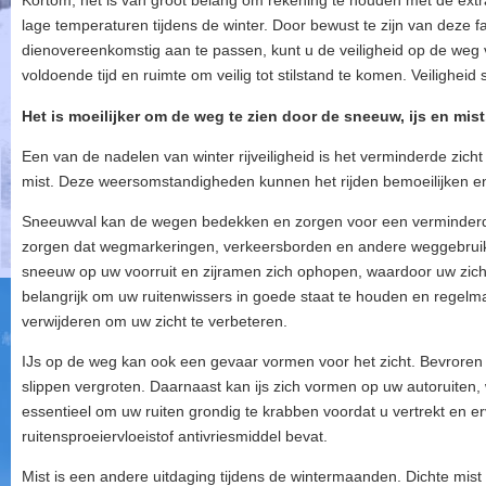
Kortom, het is van groot belang om rekening te houden met de extr
lage temperaturen tijdens de winter. Door bewust te zijn van deze f
dienovereenkomstig aan te passen, kunt u de veiligheid op de weg 
voldoende tijd en ruimte om veilig tot stilstand te komen. Veiligheid s
Het is moeilijker om de weg te zien door de sneeuw, ijs en mist
Een van de nadelen van winter rijveiligheid is het verminderde zich
mist. Deze weersomstandigheden kunnen het rijden bemoeilijken en
Sneeuwval kan de wegen bedekken en zorgen voor een verminderd z
zorgen dat wegmarkeringen, verkeersborden en andere weggebruiker
sneeuw op uw voorruit en zijramen zich ophopen, waardoor uw zich
belangrijk om uw ruitenwissers in goede staat te houden en regelma
verwijderen om uw zicht te verbeteren.
IJs op de weg kan ook een gevaar vormen voor het zicht. Bevroren 
slippen vergroten. Daarnaast kan ijs zich vormen op uw autoruiten, 
essentieel om uw ruiten grondig te krabben voordat u vertrekt en e
ruitensproeiervloeistof antivriesmiddel bevat.
Mist is een andere uitdaging tijdens de wintermaanden. Dichte mist