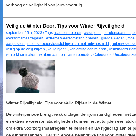
verhoog de veiligheid van jouw voertuig.
Veilig de Winter Door: Tips voor Winter Rijveiligheid
september 15th, 2023 / Tags:
accu controleren
,
autorijden
,
bandenspanning co
voorzorgsmaatregelen
,
extreme weersomstandigheden
,
gladde wegen
,
moei
aanpassen
,
ruitensproeiervloeistof bijvullen met antivriesmidd
,
ruitenwissers 
veilig op de weg blijven
,
veilig rijden
,
verlichting controleren
,
verminderd zich
winterklaar maken
,
wintermaanden
,
winterperiode
/ Categories:
Uncategorize
Winter Rijveiligheid: Tips voor Veilig Rijden in de Winter
De winterperiode brengt vaak uitdagende rijomstandigheden met z
en extreme weersomstandigheden kunnen het autorijden een stuk mo
om extra voorzorgsmaatregelen te nemen en uw rijgedrag aan te pas
de wintermaanden. Hier zijn enkele belangrijke tips voor winter rijvei