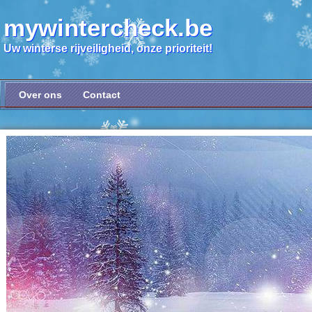
mywintercheck.be
Uw winterse rijveiligheid, onze prioriteit!
Over ons
Contact