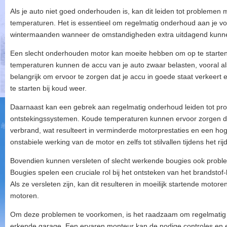
Als je auto niet goed onderhouden is, kan dit leiden tot problemen 
temperaturen. Het is essentieel om regelmatig onderhoud aan je voer
wintermaanden wanneer de omstandigheden extra uitdagend kunne
Een slecht onderhouden motor kan moeite hebben om op te starten
temperaturen kunnen de accu van je auto zwaar belasten, vooral al
belangrijk om ervoor te zorgen dat je accu in goede staat verkeer
te starten bij koud weer.
Daarnaast kan een gebrek aan regelmatig onderhoud leiden tot pro
ontstekingssystemen. Koude temperaturen kunnen ervoor zorgen dat
verbrand, wat resulteert in verminderde motorprestaties en een hoge
onstabiele werking van de motor en zelfs tot stilvallen tijdens het rij
Bovendien kunnen versleten of slecht werkende bougies ook problem
Bougies spelen een cruciale rol bij het ontsteken van het brandstof-
Als ze versleten zijn, kan dit resulteren in moeilijk startende motor
motoren.
Om deze problemen te voorkomen, is het raadzaam om regelmatig 
erkende garage. Een ervaren monteur kan de nodige controles en e