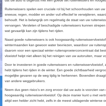
dat uw auto is uitgerust met een goede set ruitenwissers en hoogwaa
Ruitenwissers spelen een cruciale rol bij het schoonhouden van uw 
sneeuw, regen, modder en ander vuil effectief te verwijderen, waard
behoudt. Het is belangrijk om regelmatig de staat van uw ruitenwiss
vervangen. Versleten of beschadigde ruitenwissers kunnen strepen 
wat gevaarlijk kan zijn tijdens het rijden.
Naast goede ruitenwissers is ook hoogwaardig ruitenwisservloeistof
wintermaanden kan gewoon water bevriezen, waardoor uw ruitenspr
daarom voor een speciaal winter-ruitensproeierconcentraat dat best
vloeistof helpt niet alleen bij het reinigen van uw autoruiten, maar
Door te investeren in goede ruitenwissers en ruitenwisservloeistof, z
hebt tijdens het rijden in de winter. Een goede zichtbaarheid verg
mogelijke gevaren op de weg tijdig te herkennen. Bovendien draagt h
van andere weggebruikers.
Neem dus geen risico’s en zorg ervoor dat uw auto is voorzien van
hoogwaardig ruitenwisservloeistof. Op deze manier kunt u met ver
altijd een helder zicht hebt, zelfs in de meest uitdagende winterse