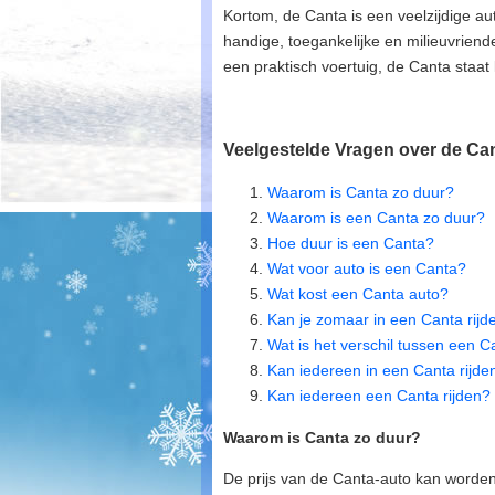
Kortom, de Canta is een veelzijdige au
handige, toegankelijke en milieuvriend
een praktisch voertuig, de Canta staat k
Veelgestelde Vragen over de Ca
Waarom is Canta zo duur?
Waarom is een Canta zo duur?
Hoe duur is een Canta?
Wat voor auto is een Canta?
Wat kost een Canta auto?
Kan je zomaar in een Canta rijd
Wat is het verschil tussen een 
Kan iedereen in een Canta rijde
Kan iedereen een Canta rijden?
Waarom is Canta zo duur?
De prijs van de Canta-auto kan worden 