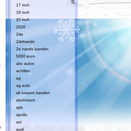
17 inch
18 inch
20 inch
2020
2de
2dehands
2e hands banden
5000 euro
abc autos
e
achilles
ag
ag auto
all season banden
aluminium
apk
apollo
asr
n
audi