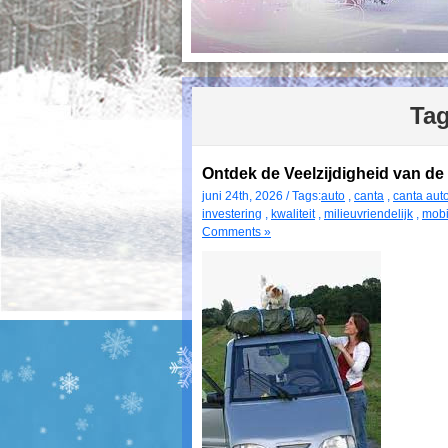
Tag
Ontdek de Veelzijdigheid van de
juni 24th, 2026 / Tags:
auto
,
canta
,
canta aut
investering
,
kwaliteit
,
milieuvriendelijk
,
mobil
Comments »