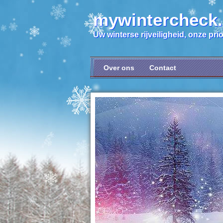
mywintercheck
Uw winterse rijveiligheid, onze prior
Over ons
Contact