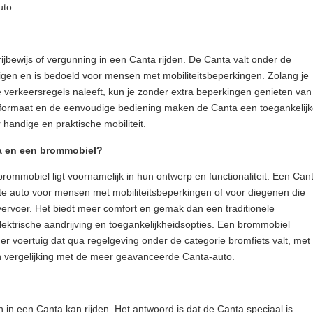
uto.
rijbewijs of vergunning in een Canta rijden. De Canta valt onder de
gen en is bedoeld voor mensen met mobiliteitsbeperkingen. Zolang je
de verkeersregels naleeft, kun je zonder extra beperkingen genieten van
e formaat en de eenvoudige bediening maken de Canta een toegankelij
 handige en praktische mobiliteit.
ta en een brommobiel?
rommobiel ligt voornamelijk in hun ontwerp en functionaliteit. Een Can
te auto voor mensen met mobiliteitsbeperkingen of voor diegenen die
rvoer. Het biedt meer comfort en gemak dan een traditionele
lektrische aandrijving en toegankelijkheidsopties. Een brommobiel
r voertuig dat qua regelgeving onder de categorie bromfiets valt, met
 in vergelijking met de meer geavanceerde Canta-auto.
 in een Canta kan rijden. Het antwoord is dat de Canta speciaal is