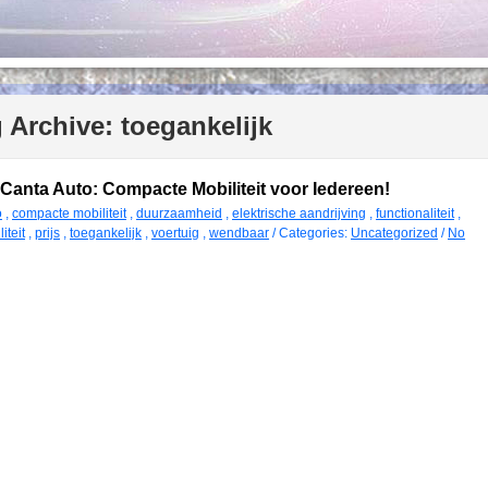
 Archive:
toegankelijk
 Canta Auto: Compacte Mobiliteit voor Iedereen!
o
,
compacte mobiliteit
,
duurzaamheid
,
elektrische aandrijving
,
functionaliteit
,
iteit
,
prijs
,
toegankelijk
,
voertuig
,
wendbaar
/ Categories:
Uncategorized
/
No