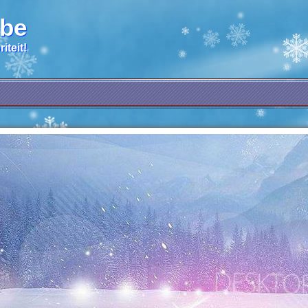
.be
iteit!