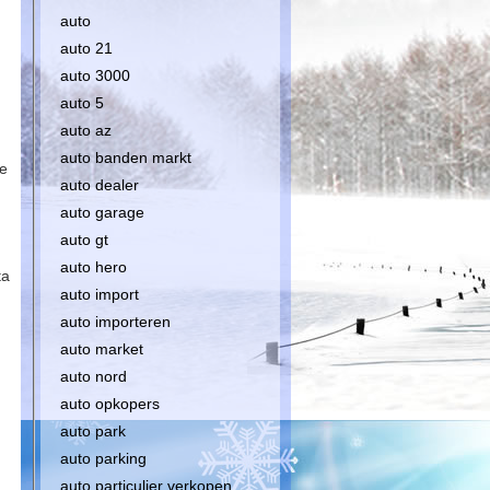
auto
auto 21
auto 3000
auto 5
auto az
auto banden markt
ke
auto dealer
auto garage
auto gt
auto hero
ta
auto import
auto importeren
auto market
auto nord
auto opkopers
auto park
auto parking
auto particulier verkopen