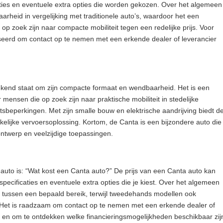
aties en eventuele extra opties die worden gekozen. Over het algemeen
arheid in vergelijking met traditionele auto’s, waardoor het een
 op zoek zijn naar compacte mobiliteit tegen een redelijke prijs. Voor
viseerd om contact op te nemen met een erkende dealer of leverancier
ekend staat om zijn compacte formaat en wendbaarheid. Het is een
 mensen die op zoek zijn naar praktische mobiliteit in stedelijke
sbeperkingen. Met zijn smalle bouw en elektrische aandrijving biedt d
kelijke vervoersoplossing. Kortom, de Canta is een bijzondere auto die
ontwerp en veelzijdige toepassingen.
auto is: “Wat kost een Canta auto?” De prijs van een Canta auto kan
specificaties en eventuele extra opties die je kiest. Over het algemeen
o tussen een bepaald bereik, terwijl tweedehands modellen ook
s. Het is raadzaam om contact op te nemen met een erkende dealer of
tie en om te ontdekken welke financieringsmogelijkheden beschikbaar zij