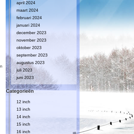
april 2024
maart 2024
februari 2024
januari 2024
december 2023
november 2023
oktober 2023
september 2023
augustus 2023
an
juli 2023
juni 2023
Categorieën
12 inch
13 inch
14 inch
15 inch
16 inch