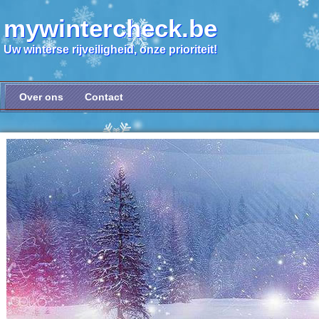
mywintercheck.be
Uw winterse rijveiligheid, onze prioriteit!
Over ons
Contact