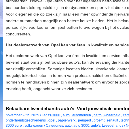
automerken. Hoewel Opel-auto’s over het algemeen betrouwbaar e
bestuurders teleurgesteld zijn in de dynamiek en sportiviteit die ze 
Voor diegenen die op zoek zijn naar een meer opwindende rijervari
andere automerken mogelijk een betere keuze bieden. Het is belang
persoonlijke voorkeuren en rijbehoeften te overwegen bij het evalu
concurrenten.
Het dealernetwerk van Opel kan variëren in kwaliteit en service,
Het dealernetwerk van Opel kan variëren in kwaliteit en service, afh
bekend staat om zijn betrouwbare auto’s, kan de ervaring die klante
aanzienlijk verschillen. Sommige locaties bieden uitstekende klante
mogelijk tekortschieten in termen van professionaliteit en efficiënti
normen te handhaven binnen zijn dealernetwerk om ervoor te zorg
ervaring heeft, ongeacht waar ze zich bevinden.
Betaalbare tweedehands auto’s: Vind jouw ideale voertu
november 26th, 2025 / Tags:
€3000
,
auto
,
automerken
,
betrouwbaarheid
,
car
onderhoudsgeschiedenis
,
opel
,
papierwerk
,
peugeot
,
proefrit
,
renault
,
techn
3000 euro
,
volkswagen
/ Categories:
auto
,
auto 3000
,
auto's
,
tweedehands
/
N