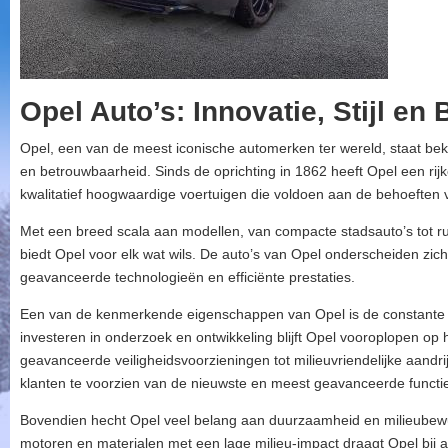
Opel Auto’s: Innovatie, Stijl e
Opel, een van de meest iconische automerken ter wereld, staat beken
en betrouwbaarheid. Sinds de oprichting in 1862 heeft Opel een ri
kwalitatief hoogwaardige voertuigen die voldoen aan de behoeften 
Met een breed scala aan modellen, van compacte stadsauto’s tot r
biedt Opel voor elk wat wils. De auto’s van Opel onderscheiden zi
geavanceerde technologieën en efficiënte prestaties.
Een van de kenmerkende eigenschappen van Opel is de constante f
investeren in onderzoek en ontwikkeling blijft Opel vooroplopen op
geavanceerde veiligheidsvoorzieningen tot milieuvriendelijke aandri
klanten te voorzien van de nieuwste en meest geavanceerde functi
Bovendien hecht Opel veel belang aan duurzaamheid en milieubewust
motoren en materialen met een lage milieu-impact draagt Opel bij