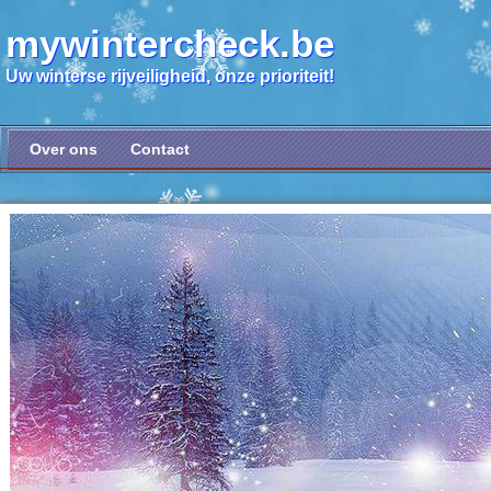
mywintercheck.be
Uw winterse rijveiligheid, onze prioriteit!
Over ons
Contact