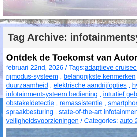
Tag Archive:
infotainment
Ontdek de Toekomst van Autor
februari 22nd, 2026 / Tags:
adaptieve cruisec
rijmodus-systeem
,
belangrijkste kenmerken
duurzaamheid
,
elektrische aandrijfopties
,
h
infotainmentsysteem bediening
,
intuïtief ge
obstakeldetectie
,
remassistentie
,
smartphon
spraakbesturing
,
state-of-the-art infotainm
veiligheidsvoorzieningen
/ Categories:
auto 