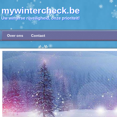
mywintercheck.be
Uw winterse rijveiligheid, onze prioriteit!
Over ons
Contact